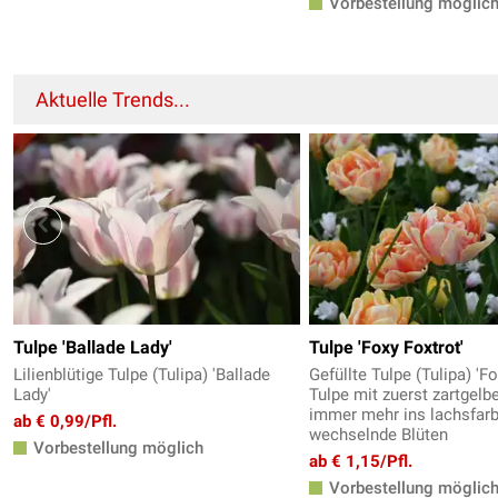
Vorbestellung möglic
Aktuelle Trends...
Tulpe 'Ballade Lady'
Tulpe 'Foxy Foxtrot'
Lilienblütige Tulpe (Tulipa) 'Ballade
Gefüllte Tulpe (Tulipa) 'Fo
Lady'
Tulpe mit zuerst zartgel
immer mehr ins lachsfar
ab € 0,99/Pfl.
wechselnde Blüten
Vorbestellung möglich
ab € 1,15/Pfl.
Vorbestellung möglic