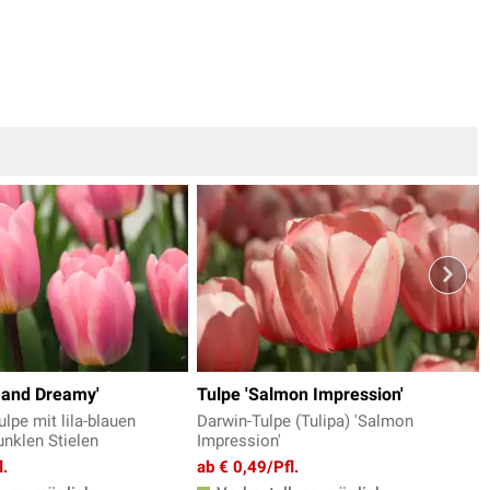
t and Dreamy'
Tulpe 'Salmon Impression'
lpe mit lila-blauen
Darwin-Tulpe (Tulipa) 'Salmon
unklen Stielen
Impression'
l.
ab € 0,49/Pfl.