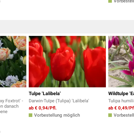
h
Vorbestel
Tulpe 'Lalibela'
Wildtulpe 'E
xy Foxtrot' -
Darwin-Tulpe (Tulipa) 'Lalibela'
Tulipa humili
ben danach
ab € 0,94/Pfl.
ab € 0,49/Pf
bene
Vorbestellung möglich
Vorbestel
h