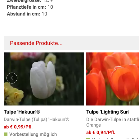
Zwiebelgrösse:
12/+
Pflanztiefe in cm:
10
Abstand in cm:
10
Passende Produkte...
Tulpe 'Hakuun'®
Tulpe 'Lighting Sun'
Darwin-Tulpe (Tulipa) 'Hakuun'®
Die Darwin-Tulpe in statt
Orange
ab € 0,99/Pfl.
ab € 0,94/Pfl.
Vorbestellung möglich