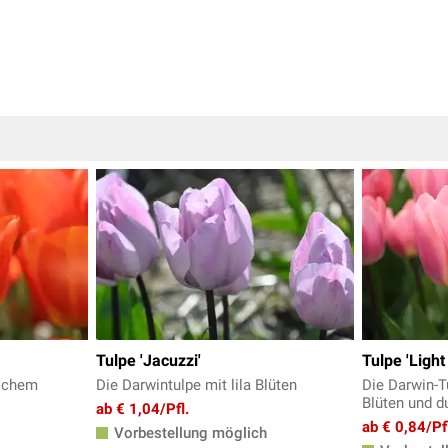
Tulpe 'Jacuzzi'
Tulpe 'Ligh
lichem
Die Darwintulpe mit lila Blüten
Die Darwin-Tu
Blüten und d
ab € 1,04/Pfl.
ab € 0,84/Pf
Vorbestellung möglich