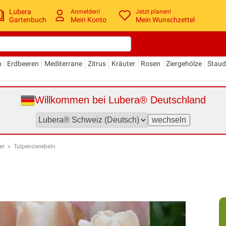
Lubera
Anmelden!
Jetzt planen!
Gartenbuch
Mein Konto
Mein Wunschzettel
n
Erdbeeren
Mediterrane
Zitrus
Kräuter
Rosen
Ziergehölze
Stau
Willkommen bei Lubera® Deutschland
er
»
Tulpenzwiebeln