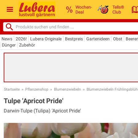
Wochen-
Tells®
Deal
Club
News
2026!
Lubera Originale
Bestpreis
Gartenideen
Obst
Beere
Dünger
Zubehör
Startseite
»
Pflanzenshop
»
Blumenzwiebeln
»
Blumenzwiebeln Frühlingsblüh
Tulpe 'Apricot Pride'
Darwin-Tulpe (Tulipa) 'Apricot Pride'