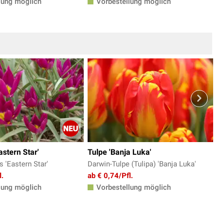
lung möglich
Vorbestellung möglich
astern Star'
Tulpe 'Banja Luka'
s 'Eastern Star'
Darwin-Tulpe (Tulipa) 'Banja Luka'
l.
ab € 0,74/Pfl.
lung möglich
Vorbestellung möglich