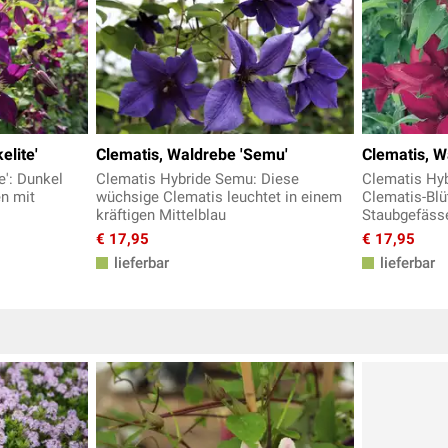
elite'
Clematis, Waldrebe 'Semu'
Clematis, W
e': Dunkel
Clematis Hybride Semu: Diese
Clematis Hyb
en mit
wüchsige Clematis leuchtet in einem
Clematis-Blü
kräftigen Mittelblau
Staubgefäss
€ 17,95
€ 17,95
lieferbar
lieferbar