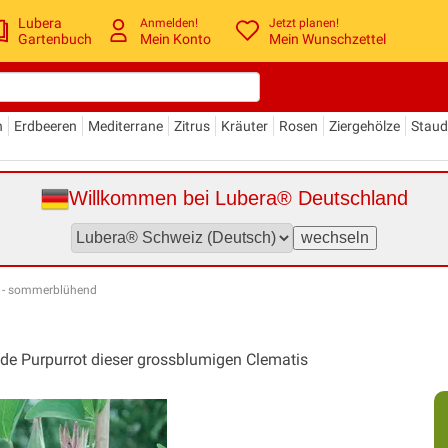
Lubera
Anmelden!
Jetzt planen!
Gartenbuch
Mein Konto
Mein Wunschzettel
n
Erdbeeren
Mediterrane
Zitrus
Kräuter
Rosen
Ziergehölze
Stau
Willkommen bei Lubera® Deutschland
s - sommerblühend
nde Purpurrot dieser grossblumigen Clematis