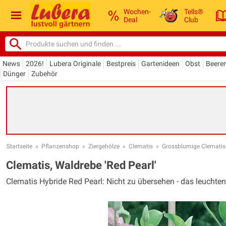
Wochen-
Tells®
Deal
Club
News
2026!
Lubera Originale
Bestpreis
Gartenideen
Obst
Beere
Dünger
Zubehör
Startseite
»
Pflanzenshop
»
Ziergehölze
»
Clematis
»
Grossblumige Clemati
Clematis, Waldrebe 'Red Pearl'
Clematis Hybride Red Pearl: Nicht zu übersehen - das leuchte