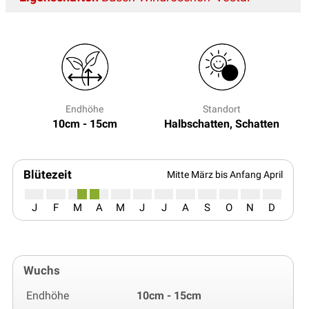
Endhöhe
Standort
10cm - 15cm
Halbschatten, Schatten
Blütezeit
Mitte März bis Anfang April
J
F
M
A
M
J
J
A
S
O
N
D
Wuchs
Endhöhe
10cm - 15cm