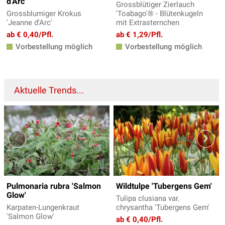
d'Arc'
Grossblütiger Zierlauch
Grossblumiger Krokus
'Toabago'® - Blütenkugeln
'Jeanne d'Arc'
mit Extrasternchen
ab € 0,40/Pfl.
ab € 1,29/Pfl.
Vorbestellung möglich
Vorbestellung möglich
Aktuelle Trends...
Pulmonaria rubra 'Salmon
Wildtulpe 'Tubergens Gem'
Glow'
Tulipa clusiana var.
Karpaten-Lungenkraut
chrysantha 'Tubergens Gem'
'Salmon Glow'
ab € 0,40/Pfl.