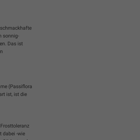
r, schmackhafte
n sonnig-
en. Das ist
en
ume (Passiflora
 ist, ist die
 Frosttoleranz
t dabei -wie