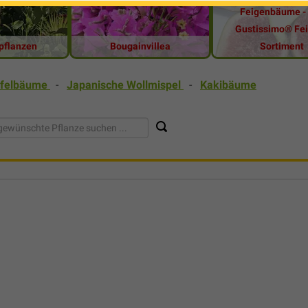
Feigenbäume -
Gustissimo® Fe
pflanzen
Bougainvillea
Sortiment
pfelbäume
-
Japanische Wollmispel
-
Kakibäume