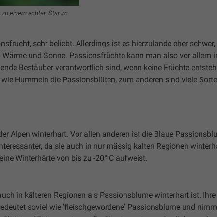
- zu einem echten Star im
nsfrucht, sehr beliebt. Allerdings ist es hierzulande eher schwe
d Wärme und Sonne. Passionsfrüchte kann man also vor allem i
lende Bestäuber verantwortlich sind, wenn keine Früchte entsteh
 wie Hummeln die Passionsblüten, zum anderen sind viele Sort
der Alpen winterhart. Vor allen anderen ist die Blaue Passionsbl
teressanter, da sie auch in nur mässig kalten Regionen winterhart
eine Winterhärte von bis zu -20° C aufweist.
auch in kälteren Regionen als Passionsblume winterhart ist. Ihre
 bedeutet soviel wie 'fleischgewordene' Passionsblume und nimm