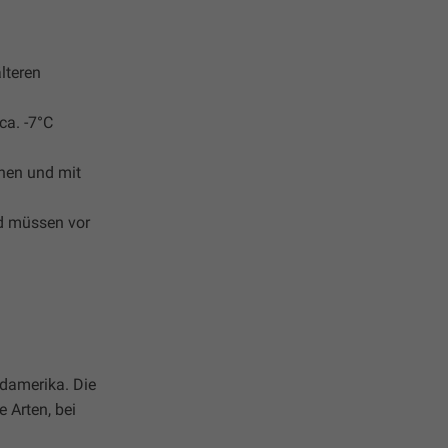
lteren
ca. -7°C
onen und mit
nd müssen vor
rdamerika. Die
 Arten, bei