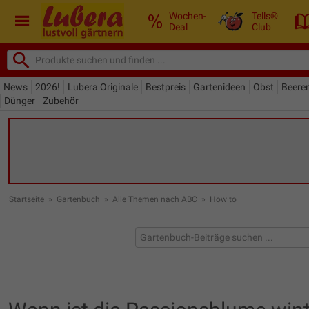
Wochen-
Tells®
Deal
Club
News
2026!
Lubera Originale
Bestpreis
Gartenideen
Obst
Beere
Dünger
Zubehör
Startseite
»
Gartenbuch
»
Alle Themen nach ABC
»
How to