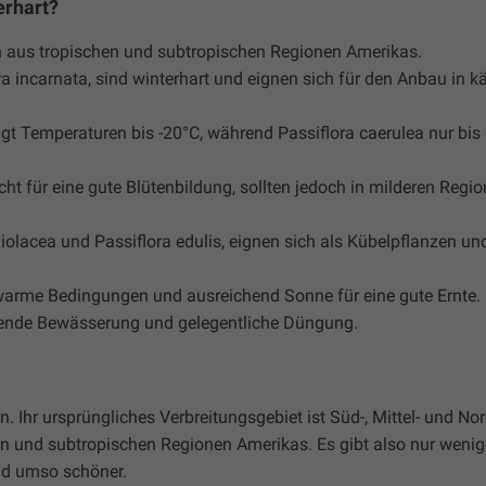
erhart?
h aus tropischen und subtropischen Regionen Amerikas.
ra incarnata, sind winterhart und eignen sich für den Anbau in kä
ägt Temperaturen bis -20°C, während Passiflora caerulea nur bis 
cht für eine gute Blütenbildung, sollten jedoch in milderen Regi
violacea und Passiflora edulis, eignen sich als Kübelpflanzen u
n warme Bedingungen und ausreichend Sonne für eine gute Ernte.
hende Bewässerung und gelegentliche Düngung.
. Ihr ursprüngliches Verbreitungsgebiet ist Süd-, Mittel- und No
und subtropischen Regionen Amerikas. Es gibt also nur wenige
ind umso schöner.