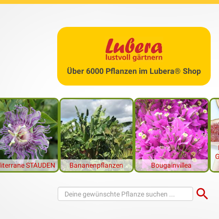
erhart?
interhart
ist, hängt vor allem von der Art und vom Standort ab.
wann
und
wie
Ihr winterharte Passionsblumen in Eurem Garten 
flege
und wie man
Passionsblumen überwintern
muss, findet i
räsentiere ich Euch neben
winterharten
Sorten auch drei wunders
Über 6000 Pflanzen im Lubera® Shop
 Passionsblume. Im Lubera Gartenshop könnt Ihr sogar eine
Pass
 winterhart ist.
 passenden Produkte im Lubera® Shop
G
iterrane STAUDEN
Bananenpflanzen
Bougainvillea