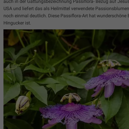
auch in der Gattungsbezeichnung Passiflora- Bezug auf Jesus 
USA und liefert das als Heilmittel verwendete Passionsblumenk
noch einmal deutlich. Diese Passiflora-Art hat wunderschöne Bl
Hingucker ist.