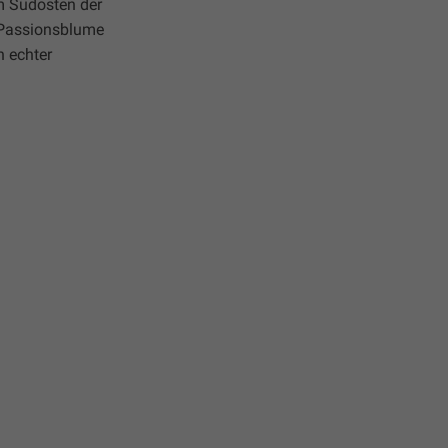
em Südosten der
n Passionsblume
n echter