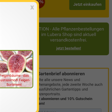
-50%
Jetzt einkaufen
x
 In diesem
auspflanzen
hr in diesem
AKTION - Alle Pflanzenbestellungen
chöne nicht
im Lubera Shop sind aktuell
ionblume
versandkostenfrei.
jetzt bestellen!
Gartenbrief abonnieren
Feigenbäume - das
Erhalte alle unsere News und
ustissimo® Feigen-
Wochenangebote, jede zweite Woche auch
Sortiment
mit ausführlichen Gartentipps und
Pflanzenportraits.
Jetzt abonnieren und 10% Gutschein
sichern!