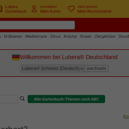
Lubera
Anmelden!
Jetzt planen!
Gartenbuch
Mein Konto
Mein Wunschzettel
n
Erdbeeren
Mediterrane
Zitrus
Kräuter
Rosen
Ziergehölze
Stau
Willkommen bei Lubera® Deutschland
Alle Gartenbuch-Themen nach ABC
Ko