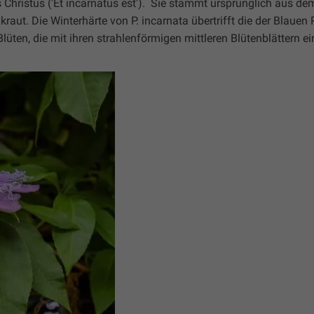
Christus ('Et incarnatus est'). Sie stammt ursprünglich aus d
raut. Die Winterhärte von P. incarnata übertrifft die der Blaue
üten, die mit ihren strahlenförmigen mittleren Blütenblättern ei