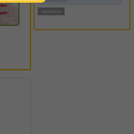
 das
igen-