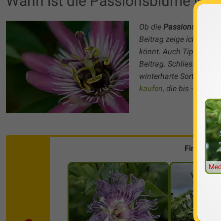
Wann ist die Passionsblume wint
Ob die
Passionsblume w
Beitrag zeige ich Euch,
könnt. Auch Tipps zur
P
Beitrag. Schliesslich p
winterharte Sorten der
kaufen
, die bis -20 Grad
Finde die
Med