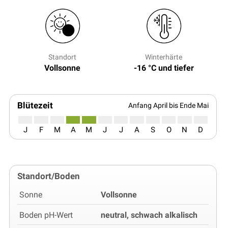
Standort
Winterhärte
Vollsonne
-16 °C und tiefer
Blütezeit
Anfang April bis Ende Mai
J
F
M
A
M
J
J
A
S
O
N
D
Standort/Boden
Sonne
Vollsonne
Boden pH-Wert
neutral, schwach alkalisch