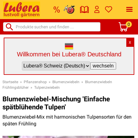
0
X
Willkommen bei Lubera® Deutschland
Startseite
»
Pflanzenshop
»
Blumenzwiebeln
»
Blumenzwiebeln
Frühlingsblüher
»
Tulpenzwiebeln
Blumenzwiebel-Mischung 'Einfache
spätblühende Tulpen'
Blumenzwiebel-Mix mit harmonischen Tulpensorten für den
späten Frühling