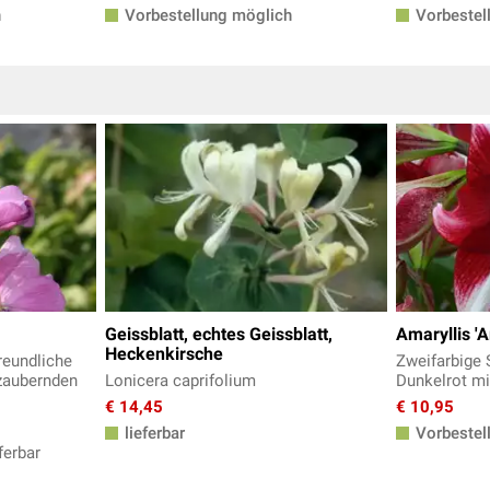
h
Vorbestellung möglich
Vorbestel
Geissblatt, echtes Geissblatt,
Amaryllis '
Heckenkirsche
reundliche
Zweifarbige 
zaubernden
Lonicera caprifolium
Dunkelrot mi
€ 14,45
€ 10,95
lieferbar
Vorbestel
ferbar