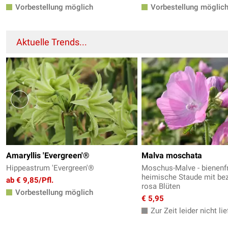
Vorbestellung möglich
Vorbestellung möglic
Aktuelle Trends...
Amaryllis 'Evergreen'®
Malva moschata
Hippeastrum 'Evergreen'®
Moschus-Malve - bienenf
heimische Staude mit be
ab € 9,85/Pfl.
rosa Blüten
Vorbestellung möglich
€ 5,95
Zur Zeit leider nicht lie