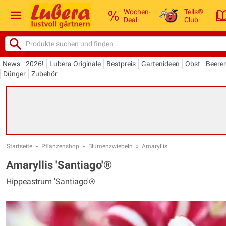
Wochen-
Tells®
Deal
Club
News
2026!
Lubera Originale
Bestpreis
Gartenideen
Obst
Beere
Dünger
Zubehör
Startseite
»
Pflanzenshop
»
Blumenzwiebeln
»
Amaryllis
Amaryllis 'Santiago'®
Hippeastrum 'Santiago'®