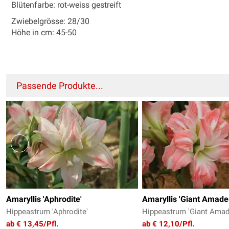
Blütenfarbe: rot-weiss gestreift
Zwiebelgrösse: 28/30
Höhe in cm: 45-50
Passende Produkte...
Amaryllis 'Aphrodite'
Amaryllis 'Giant Amad
Hippeastrum 'Aphrodite'
Hippeastrum 'Giant Ama
ab € 13,45/Pfl.
ab € 12,10/Pfl.