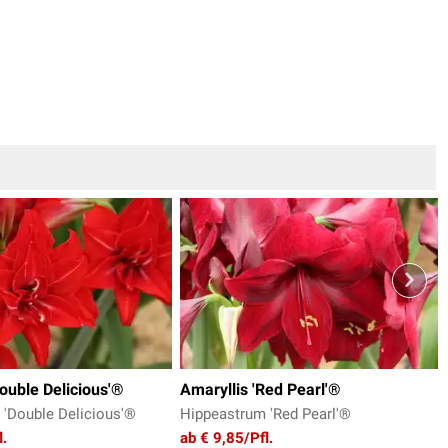
Double Delicious'®
Amaryllis 'Red Pearl'®
'Double Delicious'®
Hippeastrum 'Red Pearl'®
l.
ab € 9,85/Pfl.