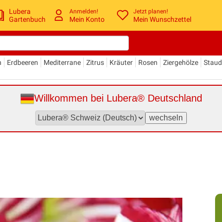
Lubera
Anmelden!
Jetzt planen!
Gartenbuch
Mein Konto
Mein Wunschzettel
n
Erdbeeren
Mediterrane
Zitrus
Kräuter
Rosen
Ziergehölze
Stau
Willkommen bei Lubera® Deutschland