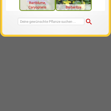
Bartblume,
Caryopteris
Berberitze