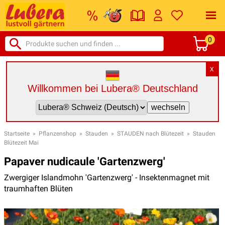
0
X
Willkommen bei Lubera® Deutschland
Startseite
»
Pflanzenshop
»
Stauden
»
STAUDEN nach Blütezeit
»
Stauden
Blütezeit Mai
Papaver nudicaule 'Gartenzwerg'
Zwergiger Islandmohn 'Gartenzwerg' - Insektenmagnet mit
traumhaften Blüten