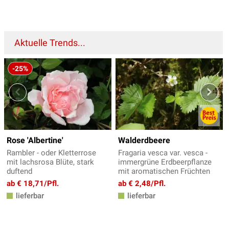
Aktuelle Trends...
-25%
Rose 'Albertine'
Walderdbeere
Rambler - oder Kletterrose
Fragaria vesca var. vesca -
mit lachsrosa Blüte, stark
immergrüne Erdbeerpflanze
duftend
mit aromatischen Früchten
ab € 18,71/Pfl.
ab € 2,48/Pfl.
lieferbar
lieferbar