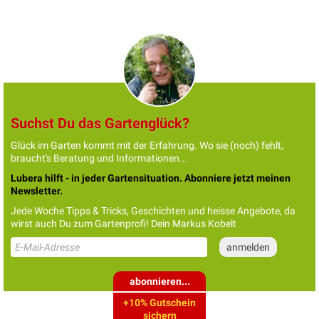
Suchst Du das Gartenglück?
Glück im Garten kommt mit der Erfahrung. Wo sie (noch) fehlt,
braucht's Beratung und Informationen...
Lubera hilft - in jeder Gartensituation. Abonniere jetzt meinen
Newsletter.
Jede Woche Tipps & Tricks, Geschichten und heisse Angebote, da
wirst auch Du zum Gartenprofi! Dein Markus Kobelt
abonnieren...
+10% Gutschein
sichern