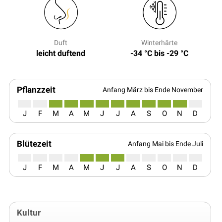
Duft
Winterhärte
leicht duftend
-34 °C bis -29 °C
Pflanzzeit
Anfang März bis Ende November
J
F
M
A
M
J
J
A
S
O
N
D
Blütezeit
Anfang Mai bis Ende Juli
J
F
M
A
M
J
J
A
S
O
N
D
Kultur