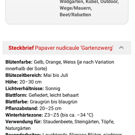
Wildgarten, Kübel, Outdoor,
Wege/Mauern,
Beet/Rabatten
Steckbrief
Papaver nudicaule 'Gartenzwerg'
Blütenfarbe:
Gelb, Orange, Weiss (je nach Variation
innerhalb der Sorte)
Blütezeitbereich:
Mai bis Juli
Höhe:
20–30 cm
Lichtverhältnisse:
Sonnig
Blattform:
Gefiedert, leicht behaart
Blattfarbe:
Graugrün bis blaugrün
Pflanzabstand:
20–25 cm
Winterhärtezone:
Z3–Z5 (bis ca. –34 °C)
Verwendung für:
Staudenbeete, Steingärten, Töpfe,
Naturgärten
Besonderheiten:
Leuchtende, filigrane Blüten, niedriger