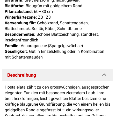
Blattform:
Breit herzförmig, leicht gewellt
Blattfarbe:
Blaugrün mit goldgelbem Rand
Pflanzabstand:
60–80 cm
Winterhärtezone:
Z3–Z8
Verwendung für:
Gehölzrand, Schattengarten,
Blattschmuck, Solitär, Kübel, Schnittblume
Besonderheiten:
Schöne Blattzeichnung, standfest,
insektenfreundlich
Familie:
Asparagaceae (Spargelgewächse)
Geselligkeit:
Gut in Einzelstellung oder in Kombination
mit Schattenstauden
Beschreibung
Hosta elata zählt zu den grosswüchsigen, ausgesprochen
eleganten Funkien mit besonders zierendem Laub. Ihre
breit herzförmigen, leicht gewellten Blätter besitzen eine
kräftige blaugrüne Grundfärbung, die von einem hellen bis
goldgelben Rand eingefasst ist – ein wirkungsvoller
Kontrast, der vor allem im Halbschatten gut zur Geltung