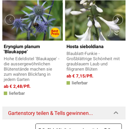
Eryngium planum
Hosta sieboldiana
'Blaukappe'
Blaublatt-Funkie -
Hohe Edeldistel 'Blaukappe' -
Großblättrige Schönheit mit
die aussergewöhnlichen
graublauem Laub und
Blütenstände machen sie
filigranen Blüten
zum wahren Blickfang in
ab € 7,15/Pfl.
jedem Garten
lieferbar
ab € 2,48/Pfl.
lieferbar
Gartenstory teilen & Tells gewinnen...