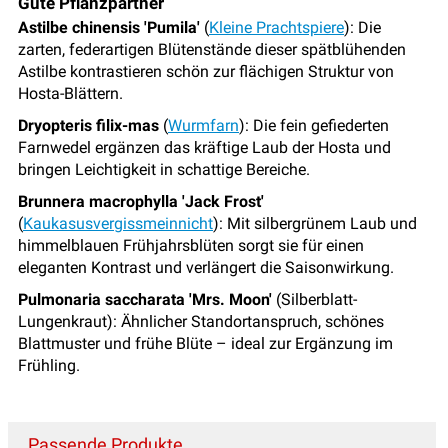
Gute Pflanzpartner
Astilbe chinensis 'Pumila'
(
Kleine Prachtspiere
): Die
zarten, federartigen Blütenstände dieser spätblühenden
Astilbe kontrastieren schön zur flächigen Struktur von
Hosta-Blättern.
Dryopteris filix-mas
(
Wurmfarn
): Die fein gefiederten
Farnwedel ergänzen das kräftige Laub der Hosta und
bringen Leichtigkeit in schattige Bereiche.
Brunnera macrophylla 'Jack Frost'
(
Kaukasusvergissmeinnicht
): Mit silbergrünem Laub und
himmelblauen Frühjahrsblüten sorgt sie für einen
eleganten Kontrast und verlängert die Saisonwirkung.
Pulmonaria saccharata 'Mrs. Moon'
(Silberblatt-
Lungenkraut): Ähnlicher Standortanspruch, schönes
Blattmuster und frühe Blüte – ideal zur Ergänzung im
Frühling.
Passende Produkte...