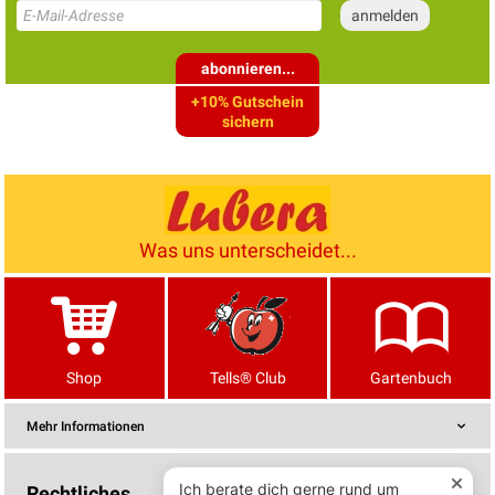
abonnieren...
+10% Gutschein
sichern
Was uns unterscheidet...
Shop
Tells® Club
Gartenbuch
Mehr Informationen
Rechtliches