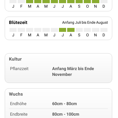
J
F
M
A
M
J
J
A
S
O
N
D
Blütezeit
Anfang Juli bis Ende August
J
F
M
A
M
J
J
A
S
O
N
D
Kultur
Pflanzzeit
Anfang März bis Ende
November
Wuchs
Endhöhe
60cm - 80cm
Endbreite
80cm - 100cm