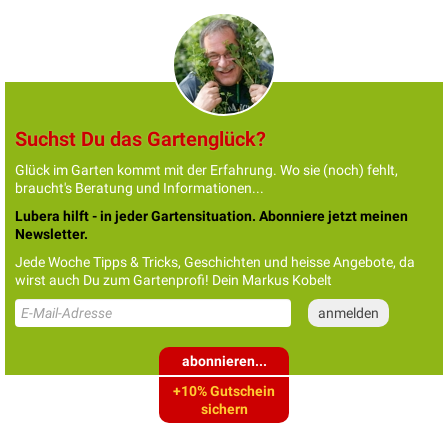
Suchst Du das Gartenglück?
Glück im Garten kommt mit der Erfahrung. Wo sie (noch) fehlt,
braucht's Beratung und Informationen...
Lubera hilft - in jeder Gartensituation. Abonniere jetzt meinen
Newsletter.
Jede Woche Tipps & Tricks, Geschichten und heisse Angebote, da
wirst auch Du zum Gartenprofi! Dein Markus Kobelt
abonnieren...
+10% Gutschein
sichern