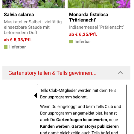
Salvia sclarea
Monarda fistulosa
'Prärienacht'
Muskateller-Salbei - vielfältig
einsetzbare Staude mit
Indianernessel 'Prärienacht'
betörendem Duft
ab € 6,25/Pfl.
ab € 5,35/Pfl.
lieferbar
lieferbar
Gartenstory teilen & Tells gewinnen...
Tells Club-Mitglieder werden mit dem Tells
Bonusprogramm belohnt.
Wenn Du eingeloggt und beim Tells Club und
Bonusprogramm angemeldet bist, kannst
auch Du
Gartenfragen beantworten
, neue
Kunden werben
,
Gartenstorys publizieren
und damit gleichzeitig auch Tells Äpfel und