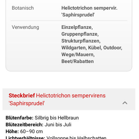
Botanisch
Helictotrichon sempervir.
'Saphirsprudel'
Verwendung
Einzelpflanze,
Gruppenpflanze,
Strukturpflanzen,
Wildgarten, Kübel, Outdoor,
Wege/Mauern,
Beet/Rabatten
Steckbrief
Helictotrichon sempervirens
'Saphirsprudel'
Blütenfarbe:
Silbrig bis Hellbraun
Blütezeitbereich:
Juni bis Juli
Höhe:
60–90 cm
Lichtverhältnisse:
Vollsonne bis Halbschatten