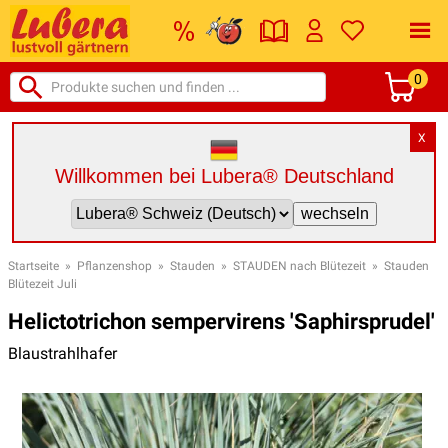
0
X
Willkommen bei Lubera® Deutschland
Startseite
»
Pflanzenshop
»
Stauden
»
STAUDEN nach Blütezeit
»
Stauden
Blütezeit Juli
Helictotrichon sempervirens 'Saphirsprudel'
Blaustrahlhafer