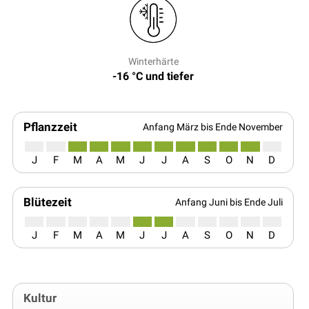
Winterhärte
-16 °C und tiefer
Pflanzzeit
Anfang März bis Ende November
J
F
M
A
M
J
J
A
S
O
N
D
Blütezeit
Anfang Juni bis Ende Juli
J
F
M
A
M
J
J
A
S
O
N
D
Kultur