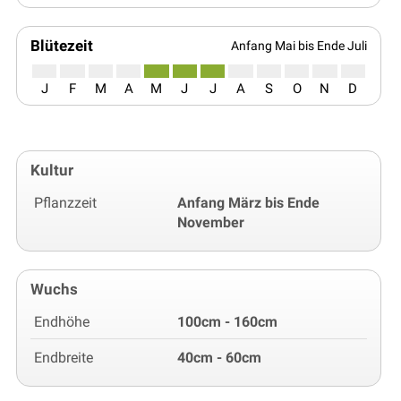
Blütezeit
Anfang Mai bis Ende Juli
J
F
M
A
M
J
J
A
S
O
N
D
Kultur
Pflanzzeit
Anfang März bis Ende
November
Wuchs
Endhöhe
100cm - 160cm
Endbreite
40cm - 60cm