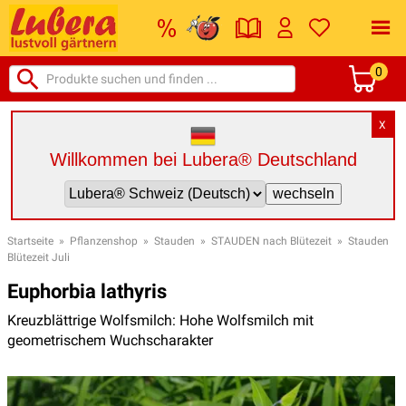
0
X
Willkommen bei Lubera® Deutschland
Startseite
»
Pflanzenshop
»
Stauden
»
STAUDEN nach Blütezeit
»
Stauden
Blütezeit Juli
Euphorbia lathyris
Kreuzblättrige Wolfsmilch: Hohe Wolfsmilch mit
geometrischem Wuchscharakter