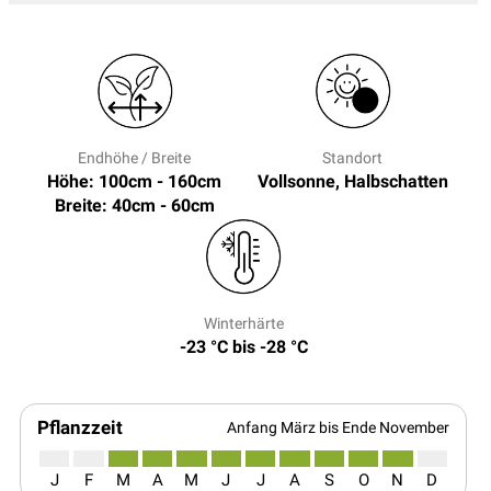
Endhöhe / Breite
Standort
Höhe: 100cm - 160cm
Vollsonne, Halbschatten
Breite: 40cm - 60cm
Winterhärte
-23 °C bis -28 °C
Pflanzzeit
Anfang März bis Ende November
J
F
M
A
M
J
J
A
S
O
N
D