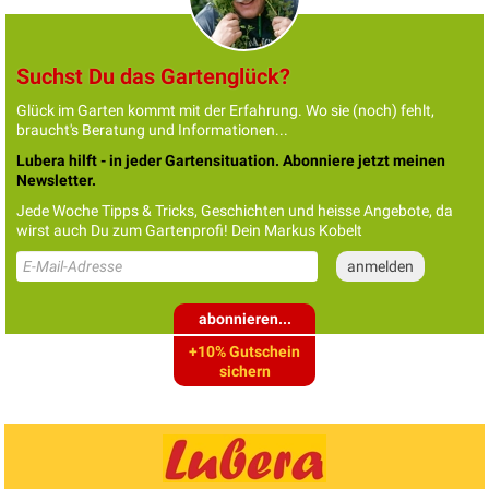
Suchst Du das Gartenglück?
Glück im Garten kommt mit der Erfahrung. Wo sie (noch) fehlt,
braucht's Beratung und Informationen...
Lubera hilft - in jeder Gartensituation. Abonniere jetzt meinen
Newsletter.
Jede Woche Tipps & Tricks, Geschichten und heisse Angebote, da
wirst auch Du zum Gartenprofi! Dein Markus Kobelt
abonnieren...
+10% Gutschein
sichern