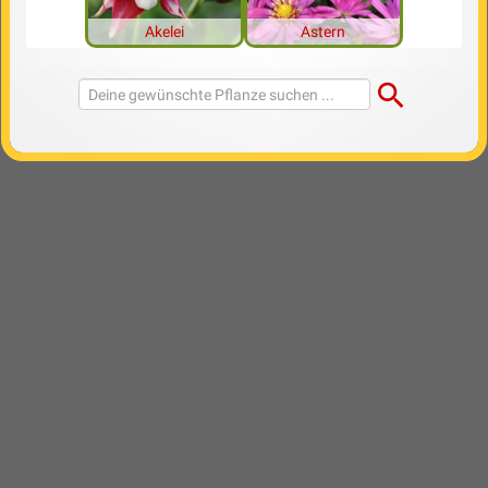
Akelei
Astern