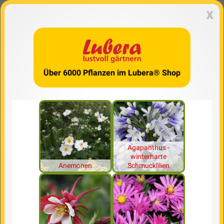
x
Über 6000 Pflanzen im Lubera® Shop
Agapanthus -
winterharte
Anemonen
Schmucklilien