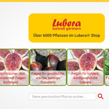
?
 aufgrund ihres
exotischen Flairs
einen hohen
Beliebtheitsgrad
u
en gerne kultiviert. Statt ein bereits vorgezogenes Bäumchen z
 auch selbst
Feigen vermehren
. Werden einige diesbezügliche Ti
ange auf sich warten.
Über 6000 Pflanzen im Lubera® Shop
igenbäume - das
Feigen für geschützte,
Feigen für kühlere,
 passenden Produkte im Lubera® Shop
tissimo® Feigen-
warme, sonnige
windgeschützte
F
Sortiment
Standorte
Gebiete