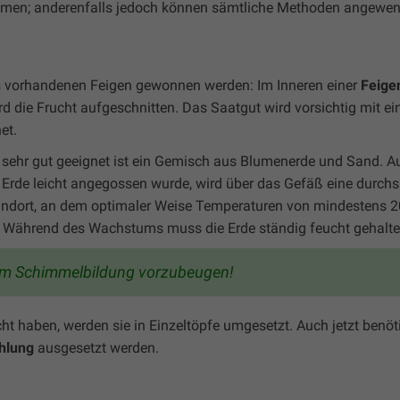
h Samen; anderenfalls jedoch können sämtliche Methoden angewe
us vorhandenen Feigen gewonnen werden: Im Inneren einer
Feige
rd die Frucht aufgeschnitten. Das Saatgut wird vorsichtig mit 
et.
 sehr gut geeignet ist ein Gemisch aus Blumenerde und Sand. A
rde leicht angegossen wurde, wird über das Gefäß eine durchsi
tandort, an dem optimaler Weise Temperaturen von mindestens 2
 Während des Wachstums muss die Erde ständig feucht gehalte
, um Schimmelbildung vorzubeugen!
t haben, werden sie in Einzeltöpfe umgesetzt. Auch jetzt benöt
hlung
ausgesetzt werden.