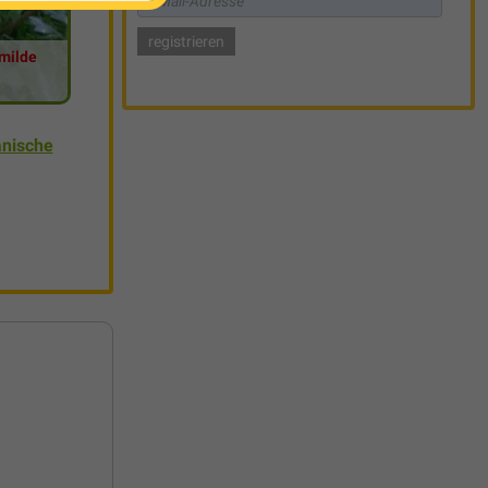
rmilde
nische