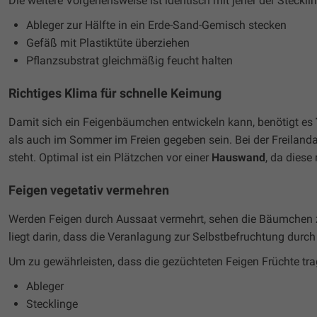
Die weitere Vorgehensweise ist identisch mit jener der Steckl
Ableger zur Hälfte in ein Erde-Sand-Gemisch stecken
Gefäß mit Plastiktüte überziehen
Pflanzsubstrat gleichmäßig feucht halten
Richtiges Klima für schnelle Keimung
Damit sich ein Feigenbäumchen entwickeln kann, benötigt es
als auch im Sommer im Freien gegeben sein. Bei der Freilandan
steht. Optimal ist ein Plätzchen vor einer
Hauswand
, da diese
Feigen vegetativ vermehren
Werden Feigen durch Aussaat vermehrt, sehen die Bäumchen zw
liegt darin, dass die Veranlagung zur Selbstbefruchtung dur
Um zu gewährleisten, dass die gezüchteten Feigen Früchte trag
Ableger
Stecklinge