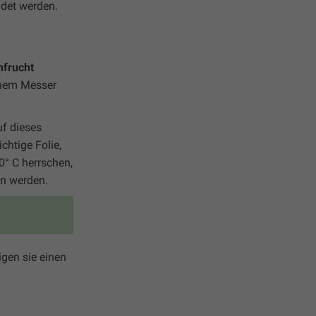
ndet werden.
nfrucht
einem Messer
uf dieses
chtige Folie,
0° C herrschen,
n werden.
igen sie einen