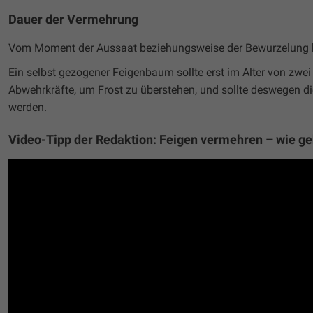
Dauer der Vermehrung
Vom Moment der Aussaat beziehungsweise der Bewurzelung bi
Ein selbst gezogener Feigenbaum sollte erst im Alter von zwei
Abwehrkräfte, um Frost zu überstehen, und sollte deswegen di
werden.
Video-Tipp der Redaktion: Feigen vermehren – wie ge