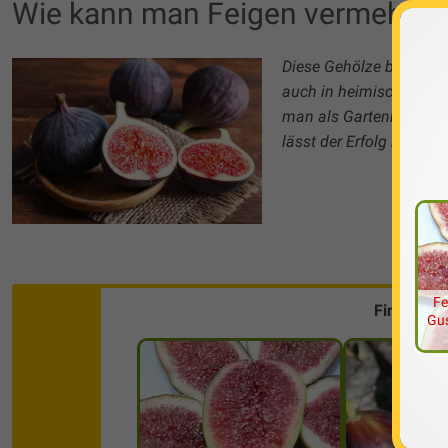
Wie kann man Feigen vermehren
Diese Gehölze besitzen
auch in heimischen Gärt
man als Gartenbesitzer
lässt der Erfolg nicht l
Fe
Finde die
Gus