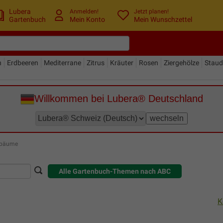
Lubera
Anmelden!
Jetzt planen!
Gartenbuch
Mein Konto
Mein Wunschzettel
n
Erdbeeren
Mediterrane
Zitrus
Kräuter
Rosen
Ziergehölze
Stau
Willkommen bei Lubera® Deutschland
nbäume
Alle Gartenbuch-Themen nach ABC
K