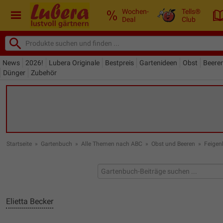
Wochen-
Tells®
Deal
Club
News
2026!
Lubera Originale
Bestpreis
Gartenideen
Obst
Beere
Dünger
Zubehör
Startseite
»
Gartenbuch
»
Alle Themen nach ABC
»
Obst und Beeren
»
Feige
Elietta Becker