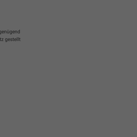
t genügend
z gestellt