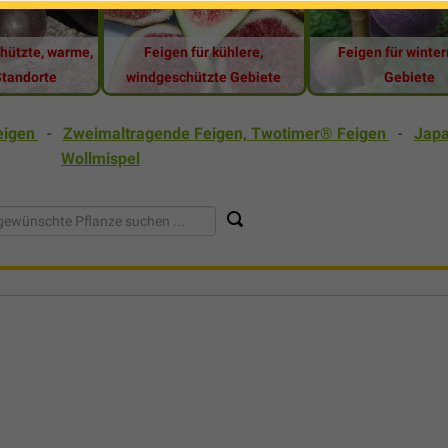
chützte, warme,
Feigen für kühlere,
Feigen für winte
Standorte
windgeschützte Gebiete
Gebiete
eigen
-
Zweimaltragende Feigen, Twotimer® Feigen
-
Japa
Wollmispel