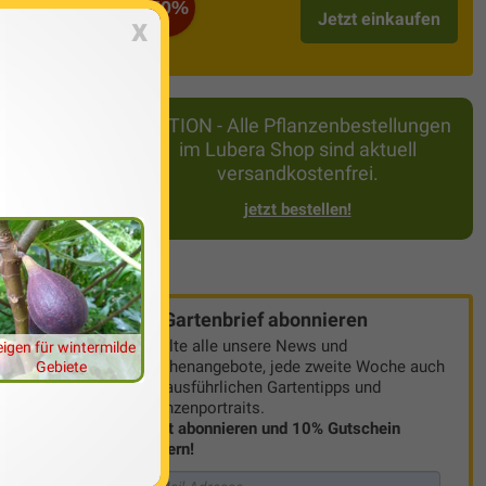
-50%
Jetzt einkaufen
x
nd werden
u kaufen, kann
AKTION - Alle Pflanzenbestellungen
pps beachtet,
im Lubera Shop sind aktuell
versandkostenfrei.
jetzt bestellen!
Gartenbrief abonnieren
Erhalte alle unsere News und
eigen für wintermilde
Wochenangebote, jede zweite Woche auch
Gebiete
mit ausführlichen Gartentipps und
Pflanzenportraits.
Jetzt abonnieren und 10% Gutschein
sichern!