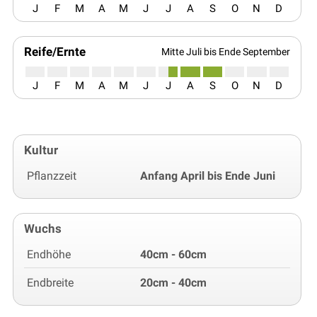
J
F
M
A
M
J
J
A
S
O
N
D
Reife/Ernte
Mitte Juli bis Ende September
J
F
M
A
M
J
J
A
S
O
N
D
Kultur
Pflanzzeit
Anfang April bis Ende Juni
Wuchs
Endhöhe
40cm - 60cm
Endbreite
20cm - 40cm