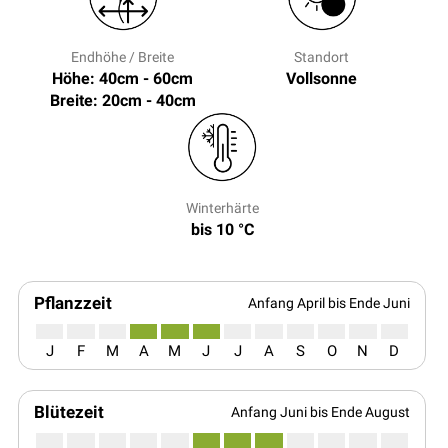
Endhöhe / Breite
Standort
Höhe: 40cm - 60cm
Vollsonne
Breite: 20cm - 40cm
Winterhärte
bis 10 °C
Pflanzzeit
Anfang April bis Ende Juni
J
F
M
A
M
J
J
A
S
O
N
D
Blütezeit
Anfang Juni bis Ende August