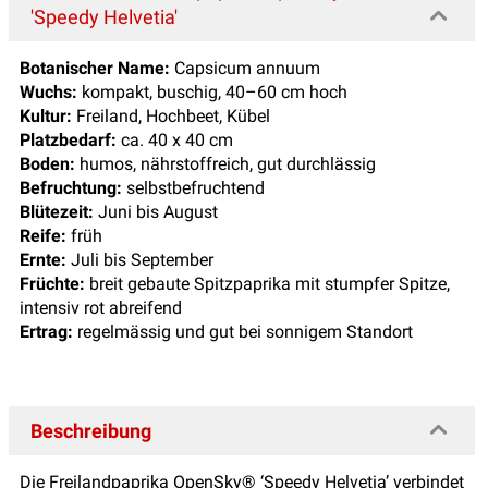
'Speedy Helvetia'
Botanischer Name:
Capsicum annuum
Wuchs:
kompakt, buschig, 40–60 cm hoch
Kultur:
Freiland, Hochbeet, Kübel
Platzbedarf:
ca. 40 x 40 cm
Boden:
humos, nährstoffreich, gut durchlässig
Befruchtung:
selbstbefruchtend
Blütezeit:
Juni bis August
Reife:
früh
Ernte:
Juli bis September
Früchte:
breit gebaute Spitzpaprika mit stumpfer Spitze,
intensiv rot abreifend
Ertrag:
regelmässig und gut bei sonnigem Standort
Beschreibung
Die Freilandpaprika OpenSky® ‘Speedy Helvetia’ verbindet