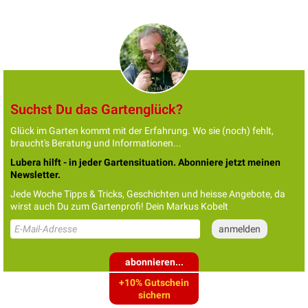
Suchst Du das Gartenglück?
Glück im Garten kommt mit der Erfahrung. Wo sie (noch) fehlt,
braucht's Beratung und Informationen...
Lubera hilft - in jeder Gartensituation. Abonniere jetzt meinen
Newsletter.
Jede Woche Tipps & Tricks, Geschichten und heisse Angebote, da
wirst auch Du zum Gartenprofi! Dein Markus Kobelt
abonnieren...
+10% Gutschein
sichern