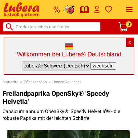
0
X
Willkommen bei Lubera® Deutschland
Startseite
»
Pflanzenshop
»
Unsere Neuheiten
Freilandpaprika OpenSky® 'Speedy
Helvetia'
Capsicum annuum OpenSky® 'Speedy Helvetia'® - die
robuste Paprika mit der leichten Schärfe