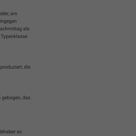
eder; am
hingegen
Nachmittag als
 Typenklasse
produziert, die
en gebogen, das
ebhaber so