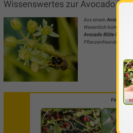
Wissenswertes zur Avocado Blü
Aus einem
Avocado Ke
Wesentlich kompliziert
Avocado Blüte i
st in u
Pflanzenfreundes.
Finde die
K