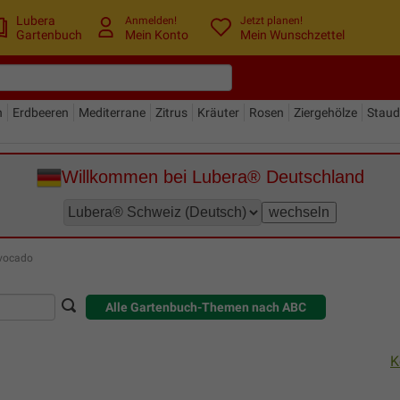
Lubera
Anmelden!
Jetzt planen!
Gartenbuch
Mein Konto
Mein Wunschzettel
n
Erdbeeren
Mediterrane
Zitrus
Kräuter
Rosen
Ziergehölze
Stau
Willkommen bei Lubera® Deutschland
vocado
Alle Gartenbuch-Themen nach ABC
K