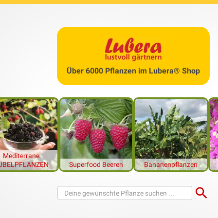
te
rn
ein Bäumchen zu züchten, macht Spaß und ist nicht besonder
er hingegen ist es, das gewonnene Pflänzchen zum Blühen zu bri
nseren Regionen ausgesprochen selten und benötigt viel Geduld s
Über 6000 Pflanzen im Lubera® Shop
Mediterrane
 passenden Produkte im Lubera® Shop
ÜBELPFLANZEN
Superfood Beeren
Bananenpflanzen