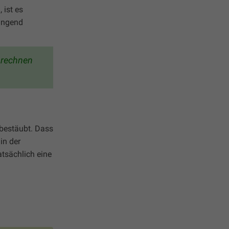
 ist es
wingend
u rechnen
 bestäubt. Dass
in der
atsächlich eine