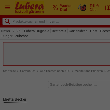
Wochen-
Tells®
Deal
Club
News
2026!
Lubera Originale
Bestpreis
Gartenideen
Obst
Beere
Dünger
Zubehör
Startseite
»
Gartenbuch
»
Alle Themen nach ABC
»
Mediterrane Pflanzen
»
A
Elietta Becker