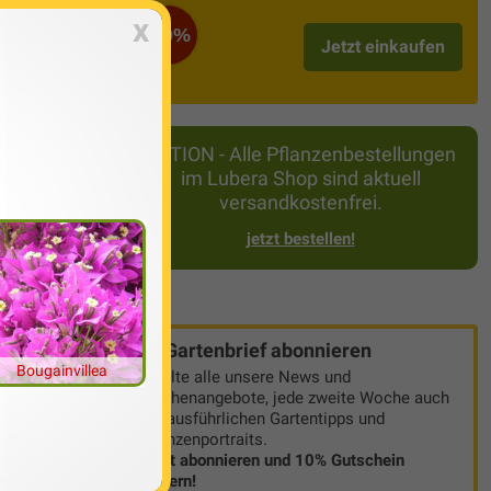
x
-50%
Jetzt einkaufen
s schwierig.
ngen: eine
eitens des
AKTION - Alle Pflanzenbestellungen
im Lubera Shop sind aktuell
versandkostenfrei.
jetzt bestellen!
Gartenbrief abonnieren
Bougainvillea
Erhalte alle unsere News und
Wochenangebote, jede zweite Woche auch
mit ausführlichen Gartentipps und
Pflanzenportraits.
Jetzt abonnieren und 10% Gutschein
sichern!