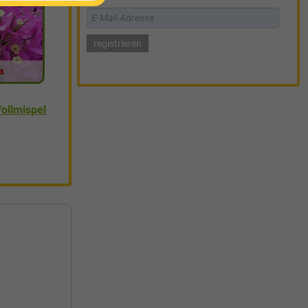
a
ollmispel