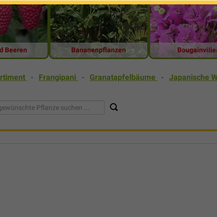
d Beeren
Bananenpflanzen
Bougainville
rtiment
-
Frangipani
-
Granatapfelbäume
-
Japanische W