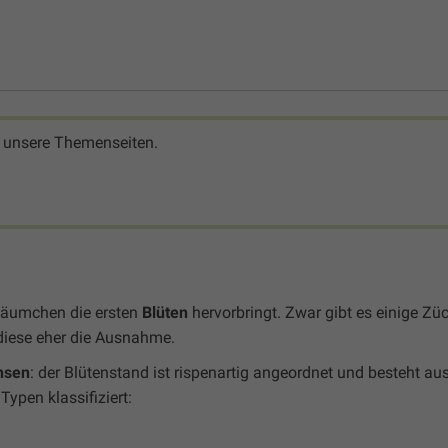
 unsere Themenseiten.
 Bäumchen die ersten
Blüten
hervorbringt. Zwar gibt es einige Zü
 diese eher die Ausnahme.
hsen
: der Blütenstand ist rispenartig angeordnet und besteht au
ypen klassifiziert: