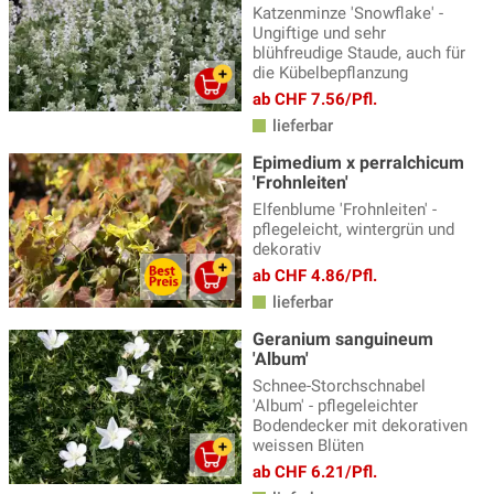
Katzenminze 'Snowflake' -
Ungiftige und sehr
blühfreudige Staude, auch für
die Kübelbepflanzung
ab CHF 7.56/Pfl.
lieferbar
Epimedium x perralchicum
'Frohnleiten'
Elfenblume 'Frohnleiten' -
pflegeleicht, wintergrün und
dekorativ
ab CHF 4.86/Pfl.
lieferbar
Geranium sanguineum
'Album'
Schnee-Storchschnabel
'Album' - pflegeleichter
Bodendecker mit dekorativen
weissen Blüten
ab CHF 6.21/Pfl.