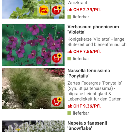
Würzkraut
ab CHF 2.79/Pfl.
lieferbar
Verbascum phoeniceum
'Violetta'
Königskerze 'Violetta' - lange
Blütezeit und bienenfreundlich
ab CHF 7.56/Pfl.
lieferbar
Nassella tenuissima
'Ponytails'
Zartes Federgras 'Ponytails'
(Syn. Stipa tenuissima) -
filigrane Leichtigkeit &
Lebendigkeit für den Garten
ab CHF 9.36/Pfl.
lieferbar
Nepeta x faassenii
'Snowflake'