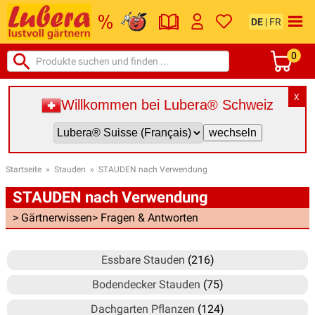
DE
|
FR
0
X
Willkommen bei Lubera® Schweiz
Startseite
»
Stauden
»
STAUDEN nach Verwendung
STAUDEN nach Verwendung
> Gärtnerwissen
> Fragen & Antworten
Essbare Stauden
(216)
Bodendecker Stauden
(75)
Dachgarten Pflanzen
(124)