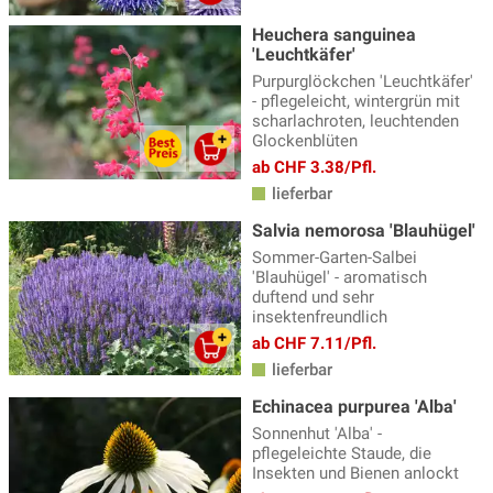
Heuchera sanguinea
'Leuchtkäfer'
Purpurglöckchen 'Leuchtkäfer'
- pflegeleicht, wintergrün mit
scharlachroten, leuchtenden
Glockenblüten
ab CHF 3.38/Pfl.
lieferbar
Salvia nemorosa 'Blauhügel'
Sommer-Garten-Salbei
'Blauhügel' - aromatisch
duftend und sehr
insektenfreundlich
ab CHF 7.11/Pfl.
lieferbar
Echinacea purpurea 'Alba'
Sonnenhut 'Alba' -
pflegeleichte Staude, die
Insekten und Bienen anlockt