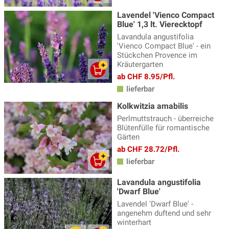
Lavendel 'Vienco Compact
Blue' 1,3 lt. Vierecktopf
Lavandula angustifolia
'Vienco Compact Blue' - ein
Stückchen Provence im
Kräutergarten
ab CHF 8.95/Pfl.
lieferbar
Kolkwitzia amabilis
Perlmuttstrauch - überreiche
Blütenfülle für romantische
Gärten
ab CHF 28.72/Pfl.
lieferbar
Lavandula angustifolia
'Dwarf Blue'
Lavendel 'Dwarf Blue' -
angenehm duftend und sehr
winterhart