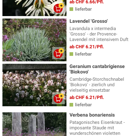
ab CHF 6.66/Pfl.
lieferbar
Lavendel 'Grosso'
Lavandula x intermedia
'Grosso' - der Provence-
Lavendel mit intensivem Duft
ab CHF 6.21/Pfl.
lieferbar
Geranium cantabrigiense
'Biokovo'
Cambridge-Storchschnabel
'Biokovo' - zierlich und
vielseitig einsetzbar
ab CHF 6.21/Pfl.
lieferbar
Verbena bonariensis
Patagonisches Eisenkraut -
imposante Staude mit
wunderschönen violetten