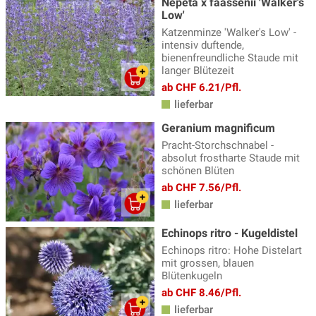
Nepeta x faassenii 'Walker's
Low'
Katzenminze 'Walker's Low' -
intensiv duftende,
bienenfreundliche Staude mit
langer Blütezeit
ab CHF 6.21/Pfl.
lieferbar
Geranium magnificum
Pracht-Storchschnabel -
absolut frostharte Staude mit
schönen Blüten
ab CHF 7.56/Pfl.
lieferbar
Echinops ritro - Kugeldistel
Echinops ritro: Hohe Distelart
mit grossen, blauen
Blütenkugeln
ab CHF 8.46/Pfl.
lieferbar