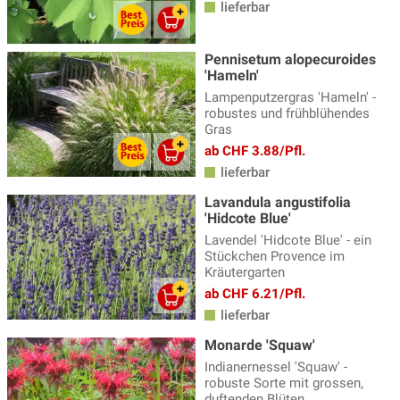
lieferbar
Pennisetum alopecuroides
'Hameln'
Lampenputzergras 'Hameln' -
robustes und frühblühendes
Gras
ab CHF 3.88/Pfl.
lieferbar
Lavandula angustifolia
'Hidcote Blue'
Lavendel 'Hidcote Blue' - ein
Stückchen Provence im
Kräutergarten
ab CHF 6.21/Pfl.
lieferbar
Monarde 'Squaw'
Indianernessel 'Squaw' -
robuste Sorte mit grossen,
duftenden Blüten