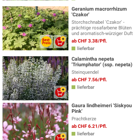
Geranium macrorrhizum
'Czakor'
Storchschnabel 'Czakor' -
prächtige rosafarbene Blüten
und aromatisch-würziger Duft
ab CHF 3.38/Pfl.
lieferbar
Calamintha nepeta
'Triumphator' (ssp. nepeta)
Steinquendel
ab CHF 7.56/Pfl.
lieferbar
Gaura lindheimeri 'Siskyou
Pink'
Prachtkerze
ab CHF 6.21/Pfl.
lieferbar