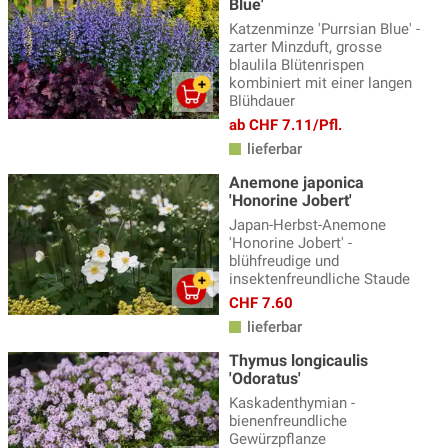
Blue'
Katzenminze 'Purrsian Blue' -
zarter Minzduft, grosse
blaulila Blütenrispen
kombiniert mit einer langen
Blühdauer
ab CHF 7.11/Pfl.
lieferbar
Anemone japonica
'Honorine Jobert'
Japan-Herbst-Anemone
'Honorine Jobert' -
blühfreudige und
insektenfreundliche Staude
CHF 7.60
lieferbar
Thymus longicaulis
'Odoratus'
Kaskadenthymian -
bienenfreundliche
Gewürzpflanze