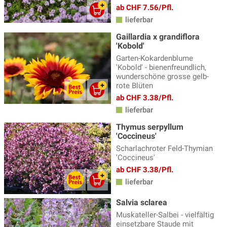
ab CHF 7.56/Pfl.
lieferbar
Gaillardia x grandiflora
'Kobold'
Garten-Kokardenblume
'Kobold' - bienenfreundlich,
wunderschöne grosse gelb-
rote Blüten
ab CHF 3.38/Pfl.
lieferbar
Thymus serpyllum
'Coccineus'
Scharlachroter Feld-Thymian
'Coccineus'
ab CHF 3.38/Pfl.
lieferbar
Salvia sclarea
Muskateller-Salbei - vielfältig
einsetzbare Staude mit