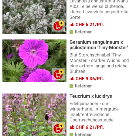
Lavandula angustifolia 'Nana
Alba': eine weiss blühende,
kleine Lavandula angustifolia
Sorte
ab CHF 6.21/Pfl.
lieferbar
Geranium sanguineum x
psilostemon 'Tiny Monster'
Blut-Storchschnabel 'Tiny
Monster' - starker Wuchs und
eine extrem lange und reiche
Blühzeit
ab CHF 9.36/Pfl.
lieferbar
Teucrium x lucidrys
Edelgamander - die
winterharte, immergrüne
insektenfreundliche
Überraschungsstaude
ab CHF 6.21/Pfl.
lieferbar