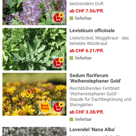
betörendem Duft
ab CHF 7.56/Pfl.
lieferbar
Levisticum officinale
Liebstöckel, Maggikraut - das
beliebte Würzkraut
ab CHF 6.21/Pfl.
lieferbar
Sedum floriferum
'Weihenstephaner Gold'
Reichblühendes Fettblatt
'Weihenstephaner Gold' -
Staude für Dachbegrünung und
Steingärten
ab CHF 3.38/Pfl.
lieferbar
Lavendel 'Nana Alba'