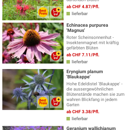
ab CHF 4.87/Pfl.
lieferbar
Echinacea purpurea
'Magnus'
Roter Scheinsonnenhut -
Insektenmagnet mit kräftig
gefärbten Blüten
ab CHF 7.11/Pfl.
lieferbar
Eryngium planum
'Blaukappe'
Hohe Edeldistel 'Blaukappe' -
die aussergewöhnlichen
Blütenstände machen sie zum
wahren Blickfang in jedem
Garten
ab CHF 3.38/Pfl.
lieferbar
Geranium wallichianum