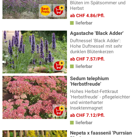
Blüten im Spätsommer und
Herbst
ab CHF 4.86/Pfl.
lieferbar
Agastache 'Black Adder'
Duftnessel 'Black Adder':
Hohe Duftnessel mit sehr
dunklen Blütenkerzen
ab CHF 7.57/Pfl.
lieferbar
Sedum telephium
'Herbstfreude'
Hohes Herbst-Fettkraut
'Herbstfreude' - pflegeleichter
und winterharter
Insektenmagnet
ab CHF 7.12/Pfl.
lieferbar
Nepeta x faassenii 'Purrsian