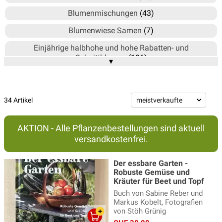
Blumenmischungen
(43)
Blumenwiese Samen
(7)
Einjährige halbhohe und hohe Rabatten- und
Schnittblumen
(106)
▾
Einjährige niedere Rabattenblumen
(75)
Exklusive Gärtnersamen
(1)
34 Artikel
Futterpflanzen für Tiere
(2)
Gräser
(3)
AKTION - Alle Pflanzenbestellungen sind aktuell
versandkostenfrei.
Kletterpflanzen und Schlingpflanzen
(13)
Mehrjährige halbhohe und hohe Rabatten- und
Der essbare Garten -
Schnittstauden
(56)
Robuste Gemüse und
Kräuter für Beet und Topf
Mehrjährige niedere Stauden
(54)
Buch von Sabine Reber und
Markus Kobelt, Fotografien
Mohn
(23)
von Stöh Grünig