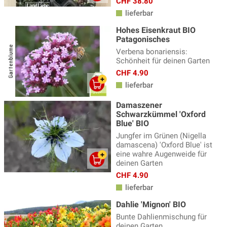
CHF 38.80
Sonnenblumen
(24)
lieferbar
Topfpflanzen, Kübelpflanzen
(3)
Hohes Eisenkraut BIO
Trockenblumen
(12)
Patagonisches
Verbena bonariensis:
Wildblumen
(48)
Schönheit für deinen Garten
Zweijährige Frühlingsblumen
(22)
CHF 4.90
lieferbar
Damaszener
Schwarzkümmel 'Oxford
Blue' BIO
Jungfer im Grünen (Nigella
damascena) 'Oxford Blue' ist
eine wahre Augenweide für
deinen Garten
CHF 4.90
lieferbar
Dahlie 'Mignon' BIO
Bunte Dahlienmischung für
deinen Garten