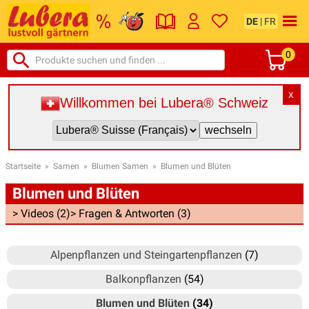
DE
|
FR
0
X
Willkommen bei Lubera® Schweiz
Startseite
»
Samen
»
Blumen Samen
»
Blumen und Blüten
Blumen und Blüten
> Videos (2)
> Fragen & Antworten (3)
Alpenpflanzen und Steingartenpflanzen
(7)
Balkonpflanzen
(54)
Blumen und Blüten
(34)