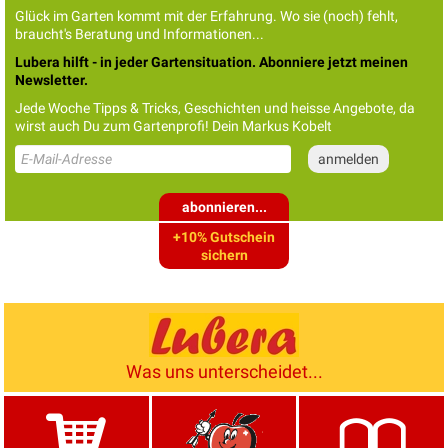
Glück im Garten kommt mit der Erfahrung. Wo sie (noch) fehlt,
braucht's Beratung und Informationen...
Lubera hilft - in jeder Gartensituation. Abonniere jetzt meinen
Newsletter.
Jede Woche Tipps & Tricks, Geschichten und heisse Angebote, da
wirst auch Du zum Gartenprofi! Dein Markus Kobelt
abonnieren...
+10% Gutschein
sichern
Was uns unterscheidet...