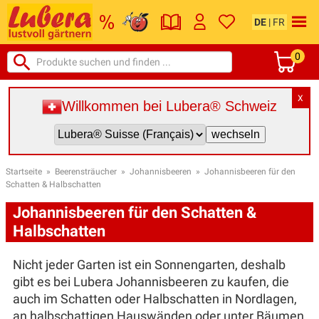
DE
|
FR
0
X
Willkommen bei Lubera® Schweiz
Startseite
»
Beerensträucher
»
Johannisbeeren
»
Johannisbeeren für den
Schatten & Halbschatten
Johannisbeeren für den Schatten &
Halbschatten
Nicht jeder Garten ist ein Sonnengarten, deshalb
gibt es bei Lubera Johannisbeeren zu kaufen, die
auch im Schatten oder Halbschatten in Nordlagen,
an halbschattigen Hauswänden oder unter Bäumen