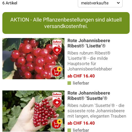
Schwarze Johannisbeeren (Cassissima®)
(14)
6 Artikel
Saure Johannisbeeren
(4)
AKTION - Alle Pflanzenbestellungen sind aktuell
Süsse Johannisbeeren
(7)
versandkostenfrei.
Zwerg-Johannisbeere
(4)
Rote Johannisbeere
Ribest® 'Lisette'®
Ribes rubrum Ribest®
'Lisette'® - die milde
Hauptsorte für
Johannisbeerliebhaber
ab CHF 16.40
lieferbar
Rote Johannisbeere
Ribest® 'Susette'®
Ribes rubrum 'Susette'® - die
süsseste rote Johannisbeere
mit langen, eleganten Trauben
ab CHF 16.40
lieferbar