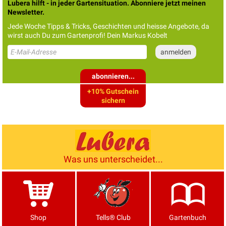
Lubera hilft - in jeder Gartensituation. Abonniere jetzt meinen
Newsletter.
Jede Woche Tipps & Tricks, Geschichten und heisse Angebote, da
wirst auch Du zum Gartenprofi! Dein Markus Kobelt
abonnieren...
+10% Gutschein
sichern
Was uns unterscheidet...
Shop
Tells® Club
Gartenbuch