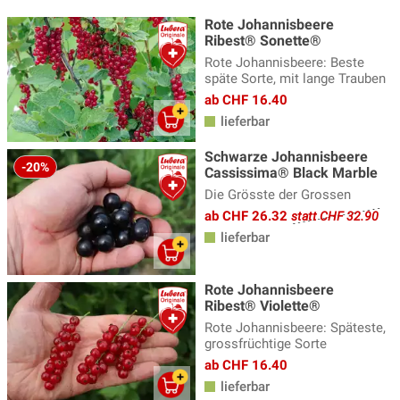
Rote Johannisbeere
Ribest® Sonette®
Rote Johannisbeere: Beste
späte Sorte, mit lange Trauben
ab CHF 16.40
lieferbar
Schwarze Johannisbeere
-20%
Cassissima® Black Marble
Die Grösste der Grossen
ab CHF 26.32
statt CHF 32.90
lieferbar
Rote Johannisbeere
Ribest® Violette®
Rote Johannisbeere: Späteste,
grossfrüchtige Sorte
ab CHF 16.40
lieferbar