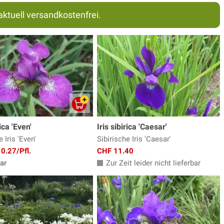
aktuell versandkostenfrei.
rica 'Even'
Iris sibirica 'Caesar'
 Iris 'Even'
Sibirische Iris 'Caesar'
0.27/Pfl.
CHF 11.40
ar
Zur Zeit leider nicht lieferbar