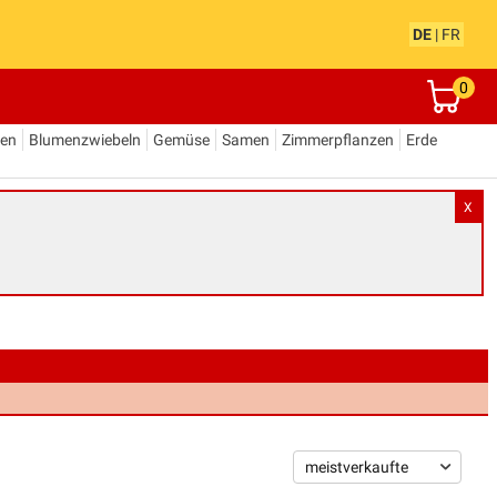
DE
|
FR
0
den
Blumenzwiebeln
Gemüse
Samen
Zimmerpflanzen
Erde
X