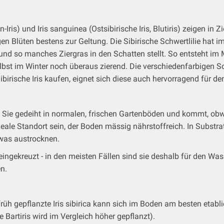
en-Iris) und Iris sanguinea (Ostsibirische Iris, Blutiris) zeigen i
 Blüten bestens zur Geltung. Die Sibirische Schwertlilie hat im
 und so manches Ziergras in den Schatten stellt. So entsteht im
elbst im Winter noch überaus zierend. Die verschiedenfarbigen 
rische Iris kaufen, eignet sich diese auch hervorragend für den
os. Sie gedeiht in normalen, frischen Gartenböden und kommt, ob
deale Standort sein, der Boden mässig nährstoffreich.
In Substra
twas austrocknen.
 eingekreuzt - in den meisten Fällen sind sie deshalb für den Wa
n.
rüh gepflanzte Iris sibirica kann sich im Boden am besten etabli
Bartiris wird im Vergleich höher gepflanzt).