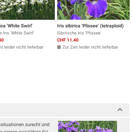
rica 'White Swirl'
Iris sibirica 'Plissee' (tetraploid)
e Iris 'White Swirl'
Sibirische Iris 'Plissee'
40
CHF 11.40
t leider nicht lieferbar
Zur Zeit leider nicht lieferbar
situationen zurecht
und
ie sorgen ganzjährig für