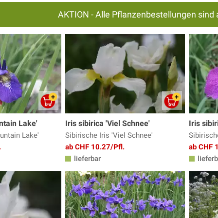
AKTION - Alle Pflanzenbestellungen sind 
untain Lake'
Iris sibirica 'Viel Schnee'
Iris sibi
ountain Lake'
Sibirische Iris 'Viel Schnee'
Sibirische
.
ab CHF 10.27/Pfl.
ab CHF 1
lieferbar
lieferb