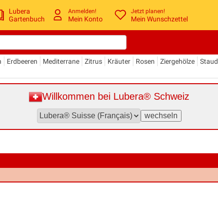
Lubera
Anmelden!
Jetzt planen!
Gartenbuch
Mein Konto
Mein Wunschzettel
n
Erdbeeren
Mediterrane
Zitrus
Kräuter
Rosen
Ziergehölze
Stau
Willkommen bei Lubera® Schweiz