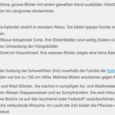
e, grosse Blüten mit einem gewellten Rand ausbilden. Kleinblü
 von Iris sanguinea abstammen.
rica-Hybride) strahlt in reinstem Weiss.
Sie bildet üppige Horste mi
as.
efblaue tetraploide Sorte. Ihre Blütenblätter sind wellig (haben 
isse Umrandung der Hängeblätter
 Sorte im Irissortiment. Ihre weissen Blüten zeigen eine feine Äd
der Gattung der Schwertlilien (Iris) innerhalb der Familie der
Sch
den von bis zu 150 cm Höhe. Mehrere Blüten erscheinen gegen M
a und West-Sibirien. Sie wächst in sumpfigen Au- und Waldwiesen.
hten Wiesen Steppenwiesen und an Sumpfrändern. Sie wird mitunte
ame Blutiris ist auf den leuchtend roten Farbstoff zurückzuführen,
läche verlaufende Rhizome. Im Laufe der Zeit bilden die Pflanzen 
rdnet.