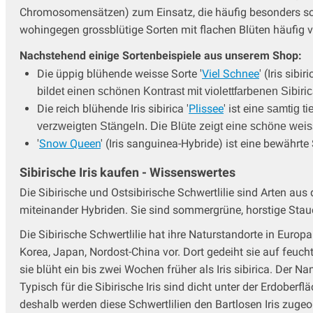
Chromosomensätzen) zum Einsatz, die häufig besonders schön
wohingegen grossblütige Sorten mit flachen Blüten häufig
Nachstehend einige Sortenbeispiele aus unserem Shop:
Die üppig blühende weisse Sorte '
Viel Schnee
' (Iris sibi
bildet einen schönen Kontrast mit violettfarbenen Sibiric
Die reich blühende Iris sibirica '
Plissee
' ist e
ine samtig ti
verzweigten Stängeln. Die Blüte zeigt eine schöne we
'
Snow Queen
' (Iris sanguinea-Hybride) ist eine bewährte
Sibirische Iris kaufen - Wissenswertes
Die Sibirische und Ostsibirische Schwertlilie sind Arten aus 
miteinander Hybriden. Sie sind sommergrüne, horstige Stau
Die Sibirische Schwertlilie hat ihre Naturstandorte in Europ
Korea, Japan, Nordost-China vor. Dort gedeiht sie auf feuc
sie blüht ein bis zwei Wochen früher als Iris sibirica. Der N
Typisch für die Sibirische Iris sind dicht unter der Erdoberf
deshalb werden diese Schwertlilien den Bartlosen Iris zugeo