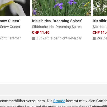
Snow Queen'
Iris sibirica 'Dreaming Spires'
Iris sibi
 'Snow Queen'
Sibirische Iris 'Dreaming Spires'
Sibirisch
CHF 11.40
CHF 11.
icht lieferbar
Zur Zeit leider nicht lieferbar
Zur Zei
rühsommerblüher verzaubern. Die
Staude
kommt mit vielen Garten
te, grasartige Laub und die stattlichen Horste dieser Schwertlil