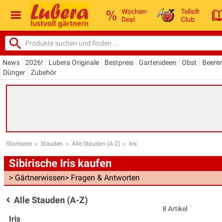
Wochen-
Tells®
Deal
Club
News
2026!
Lubera Originale
Bestpreis
Gartenideen
Obst
Beere
Dünger
Zubehör
Startseite
»
Stauden
»
Alle Stauden (A-Z)
»
Iris
Sibirische Iris kaufen
> Gärtnerwissen
> Fragen & Antworten
Alle Stauden (A-Z)
8 Artikel
Iris