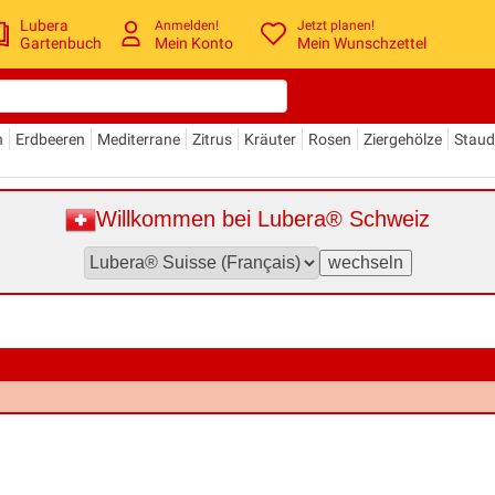
Lubera
Anmelden!
Jetzt planen!
Gartenbuch
Mein Konto
Mein Wunschzettel
n
Erdbeeren
Mediterrane
Zitrus
Kräuter
Rosen
Ziergehölze
Stau
Willkommen bei Lubera® Schweiz