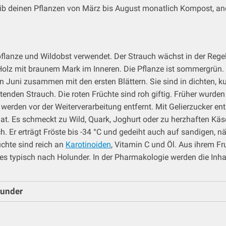
Gib deinen Pflanzen von März bis August monatlich Kompost, a
pflanze und Wildobst verwendet. Der Strauch wächst in der Rege
lz mit braunem Mark im Inneren. Die Pflanze ist sommergrün. Im
en Juni zusammen mit den ersten Blättern. Sie sind in dichten, 
tenden Strauch. Die roten Früchte sind roh giftig. Früher wurde
 werden vor der Weiterverarbeitung entfernt. Mit Gelierzucker e
hat. Es schmeckt zu Wild, Quark, Joghurt oder zu herzhaften Käs
uch. Er erträgt Fröste bis -34 °C und gedeiht auch auf sandigen
üchte sind reich an
Karotinoiden
, Vitamin C und Öl. Aus ihrem Fru
s typisch nach Holunder. In der Pharmakologie werden die Inhal
lunder