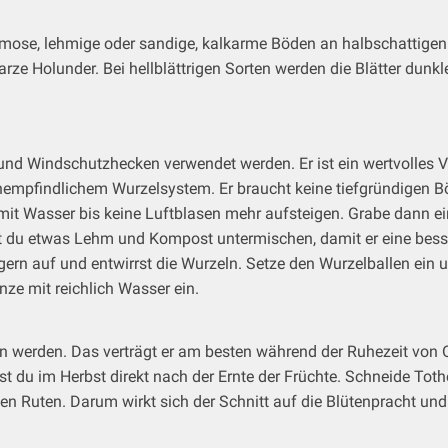
umose, lehmige oder sandige, kalkarme Böden an halbschattigen b
ze Holunder. Bei hellblättrigen Sorten werden die Blätter dunk
 und Windschutzhecken verwendet werden. Er ist ein wertvolles 
nempfindlichem Wurzelsystem. Er braucht keine tiefgründigen B
t Wasser bis keine Luftblasen mehr aufsteigen. Grabe dann eine 
test du etwas Lehm und Kompost untermischen, damit er eine be
gern auf und entwirrst die Wurzeln. Setze den Wurzelballen ei
nze mit reichlich Wasser ein.
n werden. Das verträgt er am besten während der Ruhezeit von O
st du im Herbst direkt nach der Ernte der Früchte. Schneide To
gen Ruten. Darum wirkt sich der Schnitt auf die Blütenpracht und