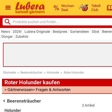
Wochen-
Tells®
Deal
Club
News
2026!
Lubera Originale
Bestpreis
Gartenideen
Obst
Beere
Dünger
Zubehör
Startseite
»
Beerensträucher
»
Holunder
»
Roter Holunder
Roter Holunder kaufen
> Gärtnerwissen
> Fragen & Antworten
Beerensträucher
2 Artikel
Holunder