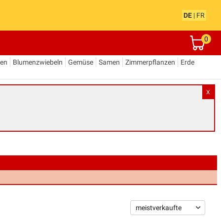
DE
|
FR
0
den
Blumenzwiebeln
Gemüse
Samen
Zimmerpflanzen
Erde
X