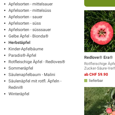
Apfelsorten - mittelsauer
Apfelsorten - mittelsüss
Apfelsorten - sauer
Apfelsorten - süss
Apfelsorten - süsssauer
Gelbe Äpfel - Bionda®
Herbstäpfel
Kinder-Apfelbäume
Paradis®-Äpfel
Redlove® Era®
Rotfleischige Äpfel - Redloves®
Rotfleischige Äpf
Sommeräpfel
Zucker-Säure-Verh
Säulenapfelbaum - Malini
ab CHF 59.90
lieferbar
Säulenäpfel mit rotfl. Äpfeln -
Redini®
Winteräpfel
Zier- und Hängeapfelbäume
Zwergapfelbaum