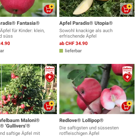
aradis® Fantasia®
Apfel Paradis® Utopia®
Äpfel für Kinder: klein,
Sowohl knackige als auch
nd süss
erfrischende Äpfel
34.90
ab CHF 34.90
ar
lieferbar
pfelbaum Maloni®
Redlove® Lollipop®
® 'Gullivers'®
Die saftigsten und süssesten
nd saftige Äpfel mit
rotfleischigen Äpfel