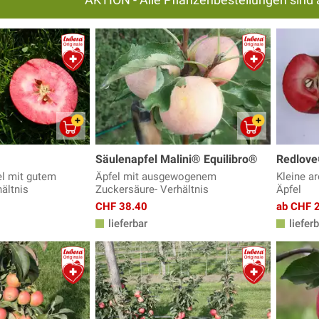
Säulenapfel Malini® Equilibro®
Redlove
el mit gutem
Äpfel mit ausgewogenem
Kleine a
ältnis
Zuckersäure- Verhältnis
Äpfel
CHF 38.40
ab CHF 
lieferbar
lieferb