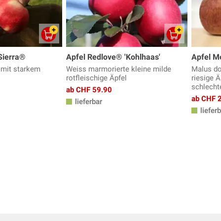
Sierra®
Apfel Redlove® 'Kohlhaas'
Apfel M
 mit starkem
Weiss marmorierte kleine milde
Malus do
rotfleischige Äpfel
riesige Ä
schlecht
ab CHF 59.90
ab CHF 
lieferbar
lieferb