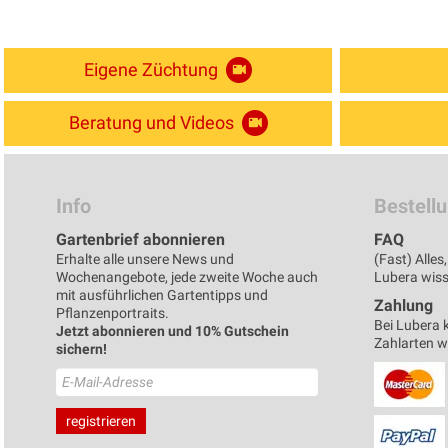
Eigene Züchtung
Beratung und Videos
Info
Bestell
Gartenbrief abonnieren
FAQ
Erhalte alle unsere News und
(Fast) Alle
Wochenangebote, jede zweite Woche auch
Lubera wisse
mit ausführlichen Gartentipps und
Zahlung
Pflanzenportraits.
Bei Lubera 
Jetzt abonnieren und 10% Gutschein
Zahlarten 
sichern!