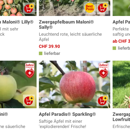
 Maloni® Lilly®
Zwergapfelbaum Maloni®
Apfel P
Sally®
l mit sehr
Perfekte 
ck
Leuchtend rote, leicht säuerliche
saftig u
Äpfel
ab CHF 
CHF 39.90
lieferb
lieferbar
ini®
Apfel Paradis® Sparkling®
Zwerga
Lowfruit
Saftige Äpfel mit einer
ne säuerliche
'explodierenden' Frische!
Erfrische