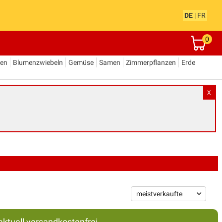
DE
|
FR
0
den
Blumenzwiebeln
Gemüse
Samen
Zimmerpflanzen
Erde
X
aktuell versandkostenfrei.