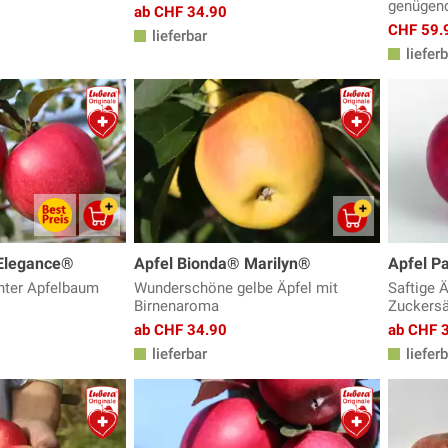
genügen
ab CHF 34.90
CHF 59.
lieferbar
lieferb
 Elegance®
Apfel Bionda® Marilyn®
Apfel P
enter Apfelbaum
Wunderschöne gelbe Äpfel mit
Saftige 
Birnenaroma
Zuckersä
ab CHF 34.90
ab CHF 
lieferbar
lieferb