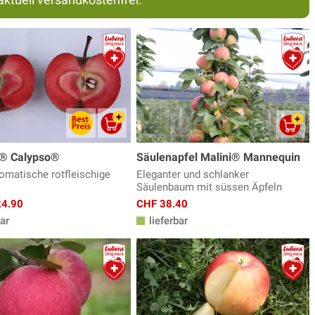
® Calypso®
Säulenapfel Malini® Mannequin
romatische rotfleischige
Eleganter und schlanker
Säulenbaum mit süssen Äpfeln
24.90
CHF 38.40
ar
lieferbar