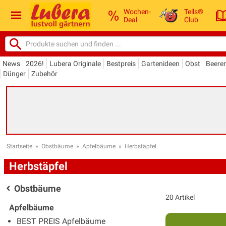
Wochen-
Tells®
Deal
Club
News
2026!
Lubera Originale
Bestpreis
Gartenideen
Obst
Beere
Dünger
Zubehör
Startseite
»
Obstbäume
»
Apfelbäume
»
Herbstäpfel
Herbstäpfel
Obstbäume
20 Artikel
Apfelbäume
BEST PREIS Apfelbäume