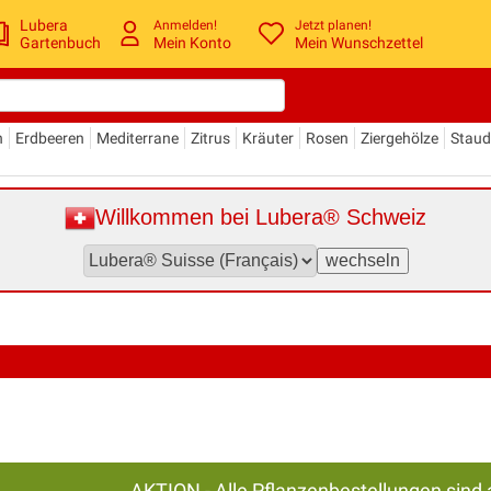
Lubera
Anmelden!
Jetzt planen!
Gartenbuch
Mein Konto
Mein Wunschzettel
n
Erdbeeren
Mediterrane
Zitrus
Kräuter
Rosen
Ziergehölze
Stau
Willkommen bei Lubera® Schweiz
AKTION - Alle Pflanzenbestellungen sind 