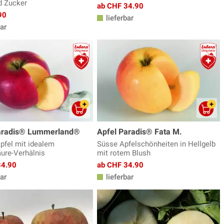
d Zucker
ab CHF 34.90
90
lieferbar
ar
aradis® Lummerland®
Apfel Paradis® Fata M.
Äpfel mit idealem
Süsse Apfelschönheiten in Hellgelb
ure-Verhälnis
mit rotem Blush
34.90
ab CHF 34.90
ar
lieferbar