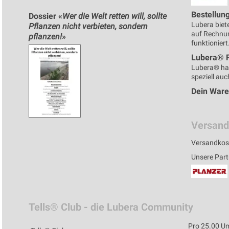
Bestellun
Dossier «
Wer die Welt retten will, sollte
Lubera biete
Pflanzen nicht verbieten, sondern
auf Rechnun
pflanzen!
»
funktioniert
Lubera® 
Lubera® ha
speziell auc
Dein War
Versand
Versandkos
Unsere Part
Tells® Club - die Lubera Community
Pro 25.00 Um