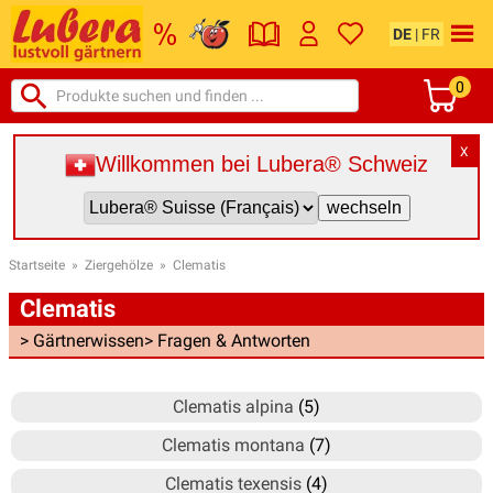
DE
|
FR
0
X
Willkommen bei Lubera® Schweiz
Startseite
»
Ziergehölze
»
Clematis
Clematis
> Gärtnerwissen
> Fragen & Antworten
Clematis alpina
(5)
Clematis montana
(7)
Clematis texensis
(4)