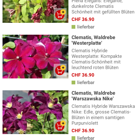
Plena Elegans: Elegante,
dunkelrote Clematis
Schönheit mit gefüllten Blüten
CHF 36.90
lieferbar
Clematis, Waldrebe
'Westerplatte'
Clematis Hybride
Westerplatte: Kompakte
Clematis-Schönheit mit
leuchtend roten Blüten
CHF 36.90
lieferbar
Clematis, Waldrebe
'Warszawska Nike'
Clematis Hybride Warszawska
Nike: Edle, grosse Clematis-
Blüten in einem samtigen
Purpurviolett
CHF 36.90
lieferbar