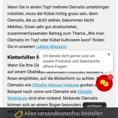
Wenn Sie in einem Topf mehrere Clematis unterbringen
möchten, muss der Kübel richtig gross sein, denn
Clematis, die zu dicht stehen, bekommen leicht
Mehltau. Einen sehr gut strukturierten,
zusammenfassenden Beitrag zum Thema „Wie man
Clematis im Topf oder Kübel kultivieren kann“ finden
Sie in unserem
Lubera Magazin
.
Kletterhilfen für Clematis
Wenn Sie Ihre Clematispflanzen auf einem Bogen oder
auf einem Obelisken bewundern möchten, würden wir
Ihnen empfehlen, auf die Blütenform zu achten. Die
Clematis wie
Viticella Venosa Violacea
gucken zum
Beispiel nach vorne und Clematis wie
Viticella
Walenburg
sind eher nickend. Nickende Clematis
können sich an einem Bogen besonders schön zeigen,
schliessen
weil man ja von unten hoch schaut. Die
Alles versandkostenfrei bestellen
Staudenclemis
klettern nicht selbst, sie brauchen