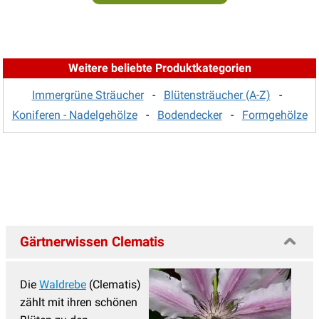
Weitere beliebte Produktkategorien
Immergrüne Sträucher
-
Blütensträucher (A-Z)
-
Koniferen - Nadelgehölze
-
Bodendecker
-
Formgehölze
Gärtnerwissen Clematis
Die
Waldrebe
(Clematis)
zählt mit ihren schönen