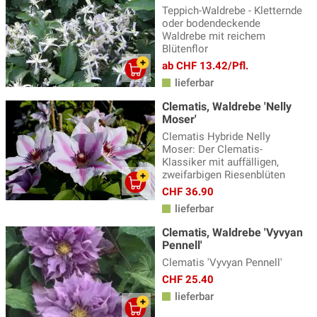
Teppich-Waldrebe - Kletternde
oder bodendeckende
Waldrebe mit reichem
Blütenflor
ab CHF 13.42/Pfl.
lieferbar
Clematis, Waldrebe 'Nelly
Moser'
Clematis Hybride Nelly
Moser: Der Clematis-
Klassiker mit auffälligen,
zweifarbigen Riesenblüten
CHF 36.90
lieferbar
Clematis, Waldrebe 'Vyvyan
Pennell'
Clematis 'Vyvyan Pennell'
CHF 25.40
lieferbar