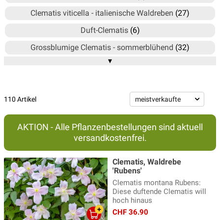
Clematis viticella - italienische Waldreben
(27)
Duft-Clematis
(6)
Grossblumige Clematis - sommerblühend
(32)
▾
Grossblumige Clematis - zweimal blühend
(23)
Naturnahe Clematis (nicht schneiden!)
(15)
Staudenclematis
(11)
110 Artikel
AKTION - Alle Pflanzenbestellungen sind aktuell
versandkostenfrei.
Clematis, Waldrebe
'Rubens'
Clematis montana Rubens:
Diese duftende Clematis will
hoch hinaus
CHF 36.90