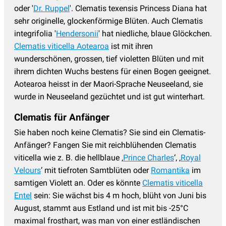
oder '
Dr. Ruppel
'. Clematis texensis Princess Diana hat
sehr originelle, glockenförmige Blüten. Auch Clematis
integrifolia '
Hendersonii
' hat niedliche, blaue Glöckchen.
Clematis viticella Aotearoa
ist mit ihren
wunderschönen, grossen, tief violetten Blüten und mit
ihrem dichten Wuchs bestens für einen Bogen geeignet.
Aotearoa heisst in der Maori-Sprache Neuseeland, sie
wurde in Neuseeland gezüchtet und ist gut winterhart.
Clematis für Anfänger
Sie haben noch keine Clematis? Sie sind ein Clematis-
Anfänger? Fangen Sie mit reichblühenden Clematis
viticella wie z. B. die hellblaue ‚
Prince Charles
‘, ‚
Royal
Velours
‘ mit tiefroten Samtblüten oder
Romantika
im
samtigen Violett an. Oder es könnte
Clematis viticella
Entel
sein: Sie wächst bis 4 m hoch, blüht von Juni bis
August, stammt aus Estland und ist mit bis -25°C
maximal frosthart, was man von einer estländischen