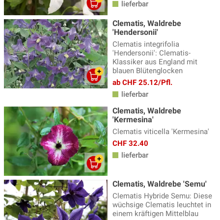
lieferbar
Clematis, Waldrebe
'Hendersonii'
Clematis integrifolia
'Hendersonii': Clematis-
Klassiker aus England mit
blauen Blütenglocken
ab CHF 25.12/Pfl.
lieferbar
Clematis, Waldrebe
'Kermesina'
Clematis viticella 'Kermesina'
CHF 32.40
lieferbar
Clematis, Waldrebe 'Semu'
Clematis Hybride Semu: Diese
wüchsige Clematis leuchtet in
einem kräftigen Mittelblau