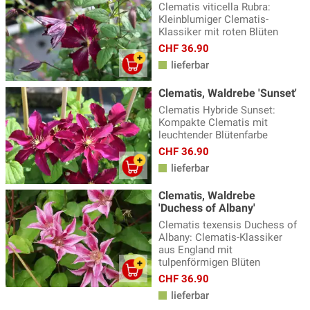
Clematis viticella Rubra:
Kleinblumiger Clematis-
Klassiker mit roten Blüten
CHF 36.90
lieferbar
Clematis, Waldrebe 'Sunset'
Clematis Hybride Sunset:
Kompakte Clematis mit
leuchtender Blütenfarbe
CHF 36.90
lieferbar
Clematis, Waldrebe
'Duchess of Albany'
Clematis texensis Duchess of
Albany: Clematis-Klassiker
aus England mit
tulpenförmigen Blüten
CHF 36.90
lieferbar