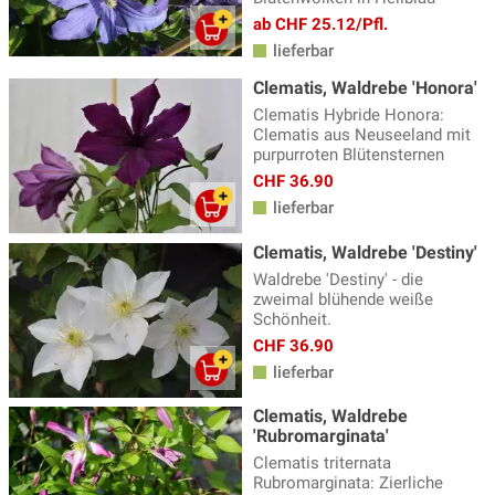
ab CHF 25.12/Pfl.
lieferbar
Clematis, Waldrebe 'Honora'
Clematis Hybride Honora:
Clematis aus Neuseeland mit
purpurroten Blütensternen
CHF 36.90
lieferbar
Clematis, Waldrebe 'Destiny'
Waldrebe 'Destiny' - die
zweimal blühende weiße
Schönheit.
CHF 36.90
lieferbar
Clematis, Waldrebe
'Rubromarginata'
Clematis triternata
Rubromarginata: Zierliche