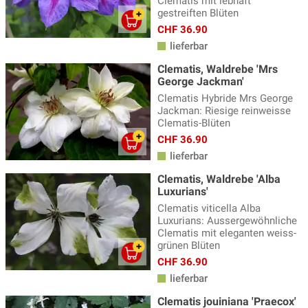
Clematis mit lebhaft
gestreiften Blüten
CHF 36.90
lieferbar
Clematis, Waldrebe 'Mrs
George Jackman'
Clematis Hybride Mrs George
Jackman: Riesige reinweisse
Clematis-Blüten
CHF 36.90
lieferbar
Clematis, Waldrebe 'Alba
Luxurians'
Clematis viticella Alba
Luxurians: Aussergewöhnliche
Clematis mit eleganten weiss-
grünen Blüten
CHF 36.90
lieferbar
Clematis jouiniana 'Praecox'