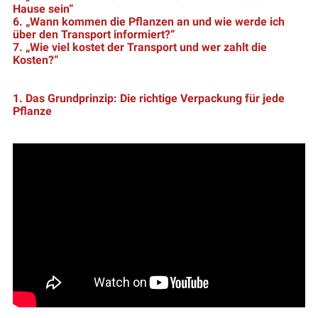
Hause sein“
6. „Wann kommen die Pflanzen an und wie werde ich
über den Transport informiert?“
7. „Wie viel kostet der Transport und wer zahlt die
Kosten?“
1. Das Grundprinzip: Die richtige Verpackung für jede
Pflanze