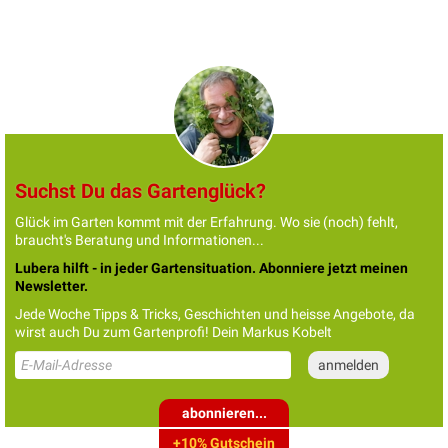
Suchst Du das Gartenglück?
Glück im Garten kommt mit der Erfahrung. Wo sie (noch) fehlt,
braucht's Beratung und Informationen...
Lubera hilft - in jeder Gartensituation. Abonniere jetzt meinen
Newsletter.
Jede Woche Tipps & Tricks, Geschichten und heisse Angebote, da
wirst auch Du zum Gartenprofi! Dein Markus Kobelt
abonnieren...
+10% Gutschein