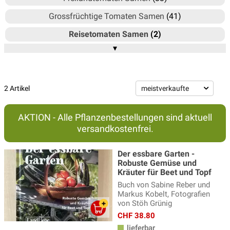
Grossfrüchtige Tomaten Samen
(41)
Reisetomaten Samen
(2)
▾
Schwarze Tomaten Samen
(5)
Tomatenspezialitäten Samen
(30)
Wildtomaten Samen
(6)
2 Artikel
AKTION - Alle Pflanzenbestellungen sind aktuell
versandkostenfrei.
Der essbare Garten -
Robuste Gemüse und
Kräuter für Beet und Topf
Buch von Sabine Reber und
Markus Kobelt, Fotografien
von Stöh Grünig
CHF 38.80
lieferbar