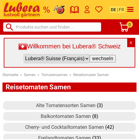
DE
|
FR
0
X
Willkommen bei Lubera® Schweiz
Startseite
»
Samen
»
Tomatensamen
»
Reisetomaten Samen
Reisetomaten Samen
Alte Tomatensorten Samen
(3)
Balkontomaten Samen
(8)
Cherry- und Cocktailtomaten Samen
(42)
Freilandtomaten Samen
(33)