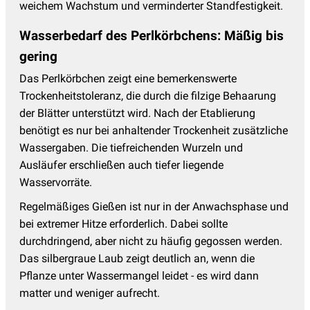
weichem Wachstum und verminderter Standfestigkeit.
Sonnenbraut - Helenium
(17)
Wasserbedarf des Perlkörbchens: Mäßig bis
Sonnenhut - Rudbeckia
(8)
gering
Sonnenröschen - Helianthemum
(13)
Das Perlkörbchen zeigt eine bemerkenswerte
Spornblume
(2)
Trockenheitstoleranz, die durch die filzige Behaarung
der Blätter unterstützt wird. Nach der Etablierung
Staudenclematis
(11)
benötigt es nur bei anhaltender Trockenheit zusätzliche
Staudenhibiskus
(13)
Wassergaben. Die tiefreichenden Wurzeln und
Ausläufer erschließen auch tiefer liegende
Sterndolde
(8)
Wasservorräte.
Stockrosen
(11)
Regelmäßiges Gießen ist nur in der Anwachsphase und
Storchschnabel
(54)
bei extremer Hitze erforderlich. Dabei sollte
Sumpfdotterblume - Caltha
(3)
durchdringend, aber nicht zu häufig gegossen werden.
Das silbergraue Laub zeigt deutlich an, wenn die
Taglilien
(38)
Pflanze unter Wassermangel leidet - es wird dann
Thymian - Thymus
(18)
matter und weniger aufrecht.