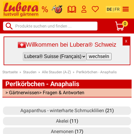
DE
|
FR
0
X
Willkommen bei Lubera® Schweiz
Startseite
»
Stauden
»
Alle Stauden (A-Z)
»
Perlkörbchen - Anaphalis
Perlkörbchen - Anaphalis
> Gärtnerwissen
> Fragen & Antworten
Agapanthus - winterharte Schmucklilien
(21)
Akelei
(11)
Anemonen
(17)