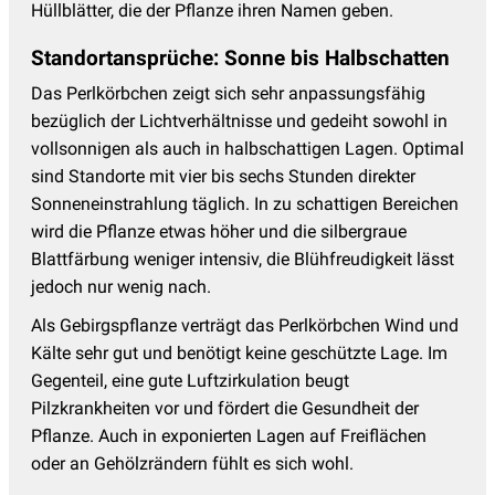
Hüllblätter, die der Pflanze ihren Namen geben.
Margerite - Leucanthemum
(5)
Standortansprüche: Sonne bis Halbschatten
Mohn - Papaver
(6)
Das Perlkörbchen zeigt sich sehr anpassungsfähig
Mädchenauge
(9)
bezüglich der Lichtverhältnisse und gedeiht sowohl in
Nachtkerze - Oenothera
(4)
vollsonnigen als auch in halbschattigen Lagen. Optimal
Nelken
(8)
sind Standorte mit vier bis sechs Stunden direkter
Sonneneinstrahlung täglich. In zu schattigen Bereichen
Nelkenwurz - Geum
(9)
wird die Pflanze etwas höher und die silbergraue
Oregano - Origanum
(9)
Blattfärbung weniger intensiv, die Blühfreudigkeit lässt
jedoch nur wenig nach.
Perlkörbchen - Anaphalis
(2)
Als Gebirgspflanze verträgt das Perlkörbchen Wind und
Pfingstrosen
(63)
Kälte sehr gut und benötigt keine geschützte Lage. Im
Phlox - Flammenblume
(46)
Gegenteil, eine gute Luftzirkulation beugt
Platterbse - Lathyrus
(5)
Pilzkrankheiten vor und fördert die Gesundheit der
Pflanze. Auch in exponierten Lagen auf Freiflächen
Prachtkerze - Gaura
(5)
oder an Gehölzrändern fühlt es sich wohl.
Prachtscharte - Liatris
(3)