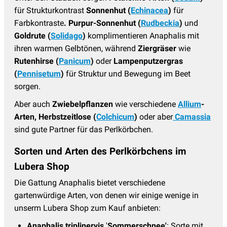
für Strukturkontrast
Sonnenhut (
Echinacea
)
für
Farbkontraste
.
Purpur-Sonnenhut (
Rudbeckia
)
und
Goldrute (
Solidago
)
komplimentieren Anaphalis mit
ihren warmen Gelbtönen, während
Ziergräser
wie
Rutenhirse (
Panicum
)
oder
Lampenputzergras
(
Pennisetum
)
für Struktur und Bewegung im Beet
sorgen.
Aber auch
Zwiebelpflanzen
wie verschiedene
Allium
-
Arten,
Herbstzeitlose (
Colchicum
)
oder aber
C
amassia
sind gute Partner für das Perlkörbchen.
Sorten und Arten des Perlkörbchens im
Lubera Shop
Die Gattung Anaphalis bietet verschiedene
gartenwürdige Arten, von denen wir einige wenige in
unserm Lubera Shop zum Kauf anbieten:
Anaphalis triplinervis
'
Sommerschnee'
: Sorte mit