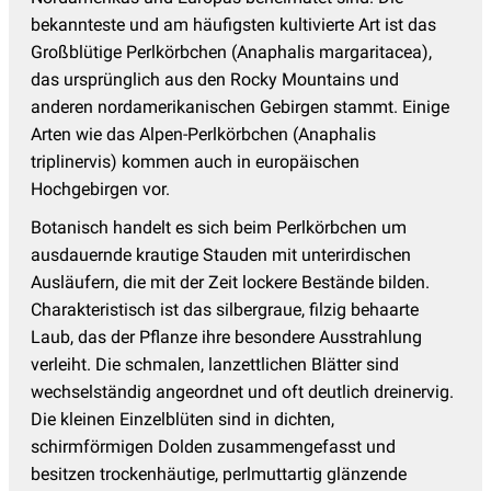
Katzenminze
(14)
bekannteste und am häufigsten kultivierte Art ist das
Katzenpfötchen
(2)
Großblütige Perlkörbchen (Anaphalis margaritacea),
das ursprünglich aus den Rocky Mountains und
Kaukasus Vergissmeinnicht
(8)
anderen nordamerikanischen Gebirgen stammt. Einige
Knöterich
(15)
Arten wie das Alpen-Perlkörbchen (Anaphalis
triplinervis) kommen auch in europäischen
Kokardenblume - Gaillardia
(4)
Hochgebirgen vor.
Kugeldistel, Echinops
(4)
Botanisch handelt es sich beim Perlkörbchen um
Küchenschelle
(3)
ausdauernde krautige Stauden mit unterirdischen
Lavendel Pflanzen
(18)
Ausläufern, die mit der Zeit lockere Bestände bilden.
Charakteristisch ist das silbergraue, filzig behaarte
Lerchensporn
(3)
Laub, das der Pflanze ihre besondere Ausstrahlung
Lichtnelke - Lychnis
(5)
verleiht. Die schmalen, lanzettlichen Blätter sind
wechselständig angeordnet und oft deutlich dreinervig.
Lilientraube
(3)
Die kleinen Einzelblüten sind in dichten,
Lungenkraut
(8)
schirmförmigen Dolden zusammengefasst und
Malven
(5)
besitzen trockenhäutige, perlmuttartig glänzende