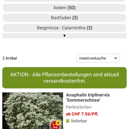
Astern
(50)
Bartfaden
(3)
Bergminze - Calamintha
(3)
▾
Blausternbusch - Amsonia
(3)
Bergenie
(15)
Brandkraut
(2)
2 Artikel
Braunelle
(4)
AKTION - Alle Pflanzenbestellungen sind aktuell
Delosperma - Mittagsblume
(6)
versandkostenfrei.
Duftnessel
(4)
Anaphalis triplinervis
Echinacea - Sonnenhut
(20)
'Sommerschnee'
Perlkörbchen
Ehrenpreis Pflanzen
(17)
ab CHF 7.56/Pfl.
Eisenhut
(3)
lieferbar
Elfenblumen
(13)