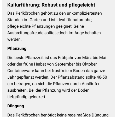
Tränendes Herz - Dicentra
(4)
Kulturführung: Robust und pflegeleicht
Trollblume
(2)
Das Perlkörbchen gehört zu den unkompliziertesten
Veilchen
(5)
Stauden im Garten und ist ideal für naturnahe,
pflegeleichte Pflanzungen geeignet. Seine
Wermut - Artemisia
(9)
Ausbreitungsfreude sollte jedoch im Auge behalten
Wiesenknopf - Sanguisorba
(10)
werden.
Wiesenraute
(8)
Pflanzung
Winteraster - Chrysanthemum
(12)
Die beste Pflanzzeit ist das Frühjahr von März bis Mai
oder der frühe Herbst von September bis Oktober.
Wolfsmilch - Euphorbia
(13)
Containerware kann bei frostfreiem Boden das ganze
Ziersalbei
(15)
Jahr gepflanzt werden. Der Pflanzabstand sollte 40-50
Ziest - Stachys
(5)
cm betragen, da sich die Pflanzen durch Ausläufer
ausbreiten. Bei der Pflanzung wird der Boden
tiefgründig gelockert.
Düngung
Das Perlkörbchen benötigt keine regelmäßige Düngung