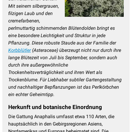
Gamander - Teucrium
(3)
Mit seinem silbergrauen,
Gänsekresse
(5)
filzigen Laub und den
cremefarbenen,
Geissbart
(4)
perlmuttartig schimmernden Blütendolden bringt es
Gewürzfenchel
(3)
eine besondere Leichtigkeit und Struktur in jede
Glockenblume
(31)
Pflanzung. Diese robuste Staude aus der Familie der
Korbblütler
(Asteraceae) überzeugt nicht nur durch ihre
Goldmelisse
(4)
lange Blütezeit von Juli bis September, sondern auch
Helianthus - Staudensonnenblume
(4)
durch ihre außergewöhnliche
Trockenheitsverträglichkeit und ihren Wert als
Helleborus - Nieswurz
(10)
Trockenblume. Für Liebhaber subtiler Gartengestaltung
Heuchera, Heucherella & Tiarella
(28)
und nachhaltiger Bepflanzungen ist das Perlkörbchen
Indianernessel
(12)
ein echter Geheimtipp.
Iris
(33)
Herkunft und botanische Einordnung
Jakobsleiter
(2)
Die Gattung Anaphalis umfasst etwa 110 Arten, die
hauptsächlich in den Gebirgsregionen Asiens,
Kandelaber Ehrenpreis
(4)
Nordamerikas und Europas beheimatet sind. Die