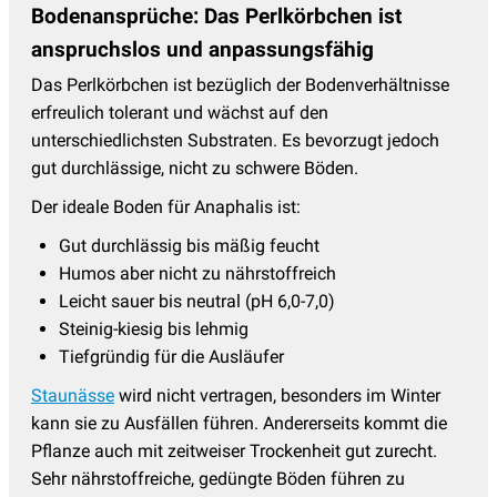
Bodenansprüche: Das Perlkörbchen ist
Prachtspiere
(17)
anspruchslos und anpassungsfähig
Primeln - Primula
(15)
Das Perlkörbchen ist bezüglich der Bodenverhältnisse
Ranunculus - Hahnenfuss
(4)
erfreulich tolerant und wächst auf den
unterschiedlichsten Substraten. Es bevorzugt jedoch
Reiherschnabel - Erodium
(2)
gut durchlässige, nicht zu schwere Böden.
Rittersporn - Delphinium
(19)
Der ideale Boden für Anaphalis ist:
Salomonssiegel
(3)
Gut durchlässig bis mäßig feucht
Saxifraga - Steinbrech
(6)
Humos aber nicht zu nährstoffreich
Schafgarbe
(15)
Leicht sauer bis neutral (pH 6,0-7,0)
Steinig-kiesig bis lehmig
Schleierkraut
(9)
Tiefgründig für die Ausläufer
Schleifenblume
(3)
Staunässe
wird nicht vertragen, besonders im Winter
Silberkerzen
(7)
kann sie zu Ausfällen führen. Andererseits kommt die
Pflanze auch mit zeitweiser Trockenheit gut zurecht.
Skabiose
(7)
Sehr nährstoffreiche, gedüngte Böden führen zu
Sonnenauge - Heliopsis
(3)