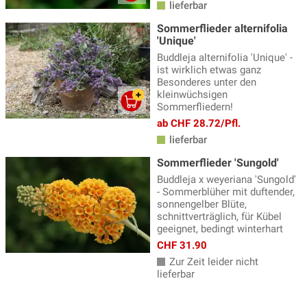
lieferbar
Immergrüne Sträucher
(122)
Sommerflieder alternifolia
'Unique'
Japanische Lavendelheide
(7)
Buddleja alternifolia 'Unique' -
ist wirklich etwas ganz
Kletterpflanzen
(177)
Besonderes unter den
Koniferen - Nadelgehölze
kleinwüchsigen
(235)
Sommerfliedern!
Magnolien
(21)
ab CHF 28.72/Pfl.
lieferbar
Moorbeet- und Heidepflanzen
(25)
Sommerflieder 'Sungold'
Rhododendron
(113)
Buddleja x weyeriana 'Sungold'
Sommerflieder
(3)
- Sommerblüher mit duftender,
sonnengelber Blüte,
XXL Pflanzen
(94)
schnittverträglich, für Kübel
geeignet, bedingt winterhart
Zierstämmchen
(28)
CHF 31.90
Zur Zeit leider nicht
lieferbar