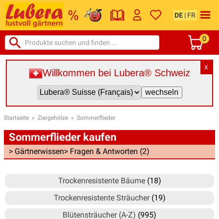
DE
|
FR
0
X
Willkommen bei Lubera® Schweiz
Startseite
»
Ziergehölze
»
Sommerflieder
Sommerflieder kaufen
> Gärtnerwissen
> Fragen & Antworten (2)
Trockenresistente Bäume
(18)
Trockenresistente Sträucher
(19)
Blütensträucher (A-Z)
(995)