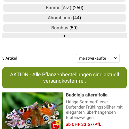
Bäume (A-Z)
(250)
Ahornbaum
(44)
Bambus
(50)
▾
Blauregen
(17)
Bodendecker
(568)
Clematis
(110)
3 Artikel
Flieder
(94)
AKTION - Alle Pflanzenbestellungen sind aktuell
Formgehölze
(43)
versandkostenfrei.
Hebe
(9)
Buddleja alternifolia
Heckenpflanzen
(355)
Hänge-Sommerflieder -
Duftender Frühlingsblüher mit
Heidekraut
(91)
eleganten, überhängenden
Blütenzweigen
Heimische Wildgehölze
(57)
ab CHF 33.67/Pfl.
Hortensien
(152)