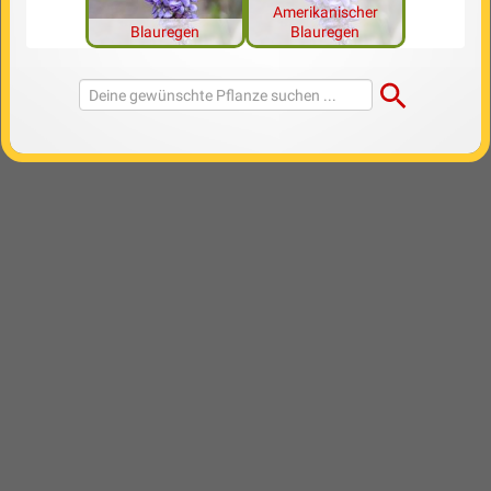
Amerikanischer
Blauregen
Blauregen