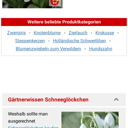
Blumenzwiebeln zum Verwildern
(71)
Blumenzwiebeln zum Vortreiben
(11)
Weitere beliebte Produktkategorien
Zwergiris
-
Knotenblume
-
Zierlauch
-
Krokusse
-
Steppenkerzen
-
Holländische Schwertlilien
-
Blumenzwiebeln zum Verwildern
-
Hundszahn
Gärtnerwissen Schneeglöckchen
Weshalb sollte man
ausgerechnet