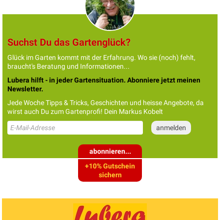
Suchst Du das Gartenglück?
Glück im Garten kommt mit der Erfahrung. Wo sie (noch) fehlt,
braucht's Beratung und Informationen...
Lubera hilft - in jeder Gartensituation. Abonniere jetzt meinen
Newsletter.
Jede Woche Tipps & Tricks, Geschichten und heisse Angebote, da
wirst auch Du zum Gartenprofi! Dein Markus Kobelt
abonnieren...
+10% Gutschein
sichern