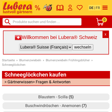
DE
|
FR
0
X
Willkommen bei Lubera® Schweiz
Startseite
»
Blumenzwiebeln
»
Blumenzwiebeln Frühlingsblüher
»
Schneeglöckchen
Schneeglöckchen kaufen
> Gärtnerwissen
> Fragen & Antworten
Blaustern - Scilla
(5)
Buschwindröschen - Anemonen
(7)