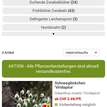
Duftende Zwiebelblüher
(24)
Frühblüher Zwiebeln
(43)
Gefingerter Lerchensporn
(3)
Hundszahn
(2)
▾
Hyazinthen
(6)
Kaiserkronen
(10)
Knotenblume
(2)
4 Artikel
Krokusse
(24)
AKTION - Alle Pflanzenbestellungen sind aktuell
Milchstern - Ornithogalum
(3)
versandkostenfrei.
Narzissen
(47)
Schneeglöckchen
Prärielilien - Camassia
(6)
'Viridapice'
Galanthus nivalis 'Viridapice'
Schachbrettblumen
(2)
ab CHF 2.48/Pfl.
Schneeglöckchen
(4)
Vorbestellung möglich