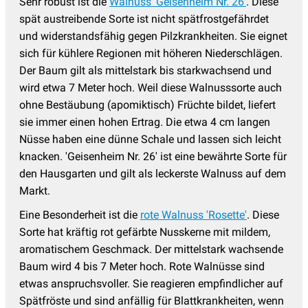
Sehr robust ist die
Walnuss 'Geisenheim Nr. 26'
. Diese
spät austreibende Sorte ist nicht spätfrostgefährdet
und widerstandsfähig gegen Pilzkrankheiten. Sie eignet
sich für kühlere Regionen mit höheren Niederschlägen.
Der Baum gilt als mittelstark bis starkwachsend und
wird etwa 7 Meter hoch. Weil diese Walnusssorte auch
ohne Bestäubung (apomiktisch) Früchte bildet, liefert
sie immer einen hohen Ertrag. Die etwa 4 cm langen
Nüsse haben eine dünne Schale und lassen sich leicht
knacken. 'Geisenheim Nr. 26' ist eine bewährte Sorte für
den Hausgarten und gilt als leckerste Walnuss auf dem
Markt.
Eine Besonderheit ist die
rote Walnuss 'Rosette'
. Diese
Sorte hat kräftig rot gefärbte Nusskerne mit mildem,
aromatischem Geschmack. Der mittelstark wachsende
Baum wird 4 bis 7 Meter hoch. Rote Walnüsse sind
etwas anspruchsvoller. Sie reagieren empfindlicher auf
Spätfröste und sind anfällig für Blattkrankheiten, wenn