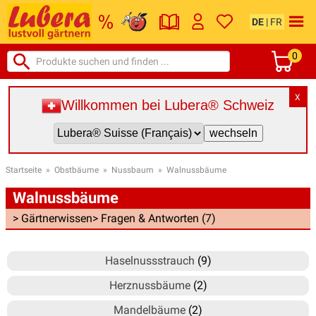
DE
|
FR
0
X
Willkommen bei Lubera® Schweiz
Startseite
»
Obstbäume
»
Nussbaum
»
Walnussbäume
Walnussbäume
> Gärtnerwissen
> Fragen & Antworten (7)
Haselnussstrauch
(9)
Herznussbäume
(2)
Mandelbäume
(2)