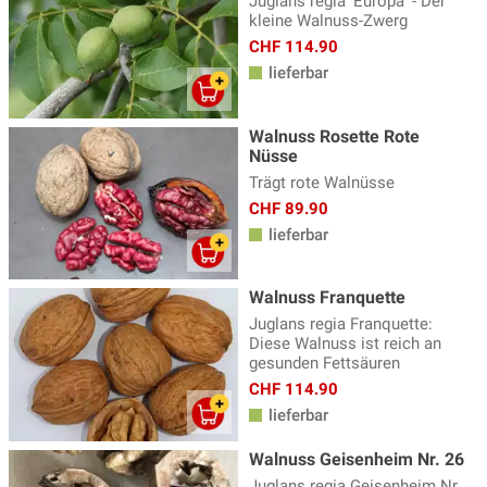
Juglans regia 'Europa' - Der
kleine Walnuss-Zwerg
CHF 114.90
lieferbar
Walnuss Rosette Rote
Nüsse
Trägt rote Walnüsse
CHF 89.90
lieferbar
Walnuss Franquette
Juglans regia Franquette:
Diese Walnuss ist reich an
gesunden Fettsäuren
CHF 114.90
lieferbar
Walnuss Geisenheim Nr. 26
Juglans regia Geisenheim Nr.