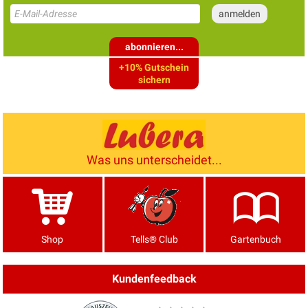
abonnieren...
+10% Gutschein
sichern
Was uns unterscheidet...
Shop
Tells® Club
Gartenbuch
Kundenfeedback