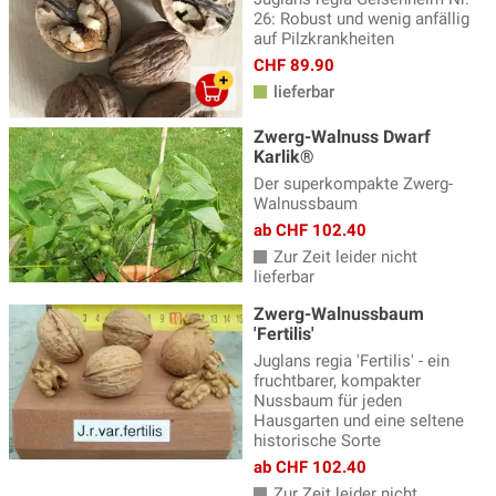
26: Robust und wenig anfällig
auf Pilzkrankheiten
CHF 89.90
lieferbar
Zwerg-Walnuss Dwarf
Karlik®
Der superkompakte Zwerg-
Walnussbaum
ab CHF 102.40
Zur Zeit leider nicht
lieferbar
Zwerg-Walnussbaum
'Fertilis'
Juglans regia 'Fertilis' - ein
fruchtbarer, kompakter
Nussbaum für jeden
Hausgarten und eine seltene
historische Sorte
ab CHF 102.40
Zur Zeit leider nicht