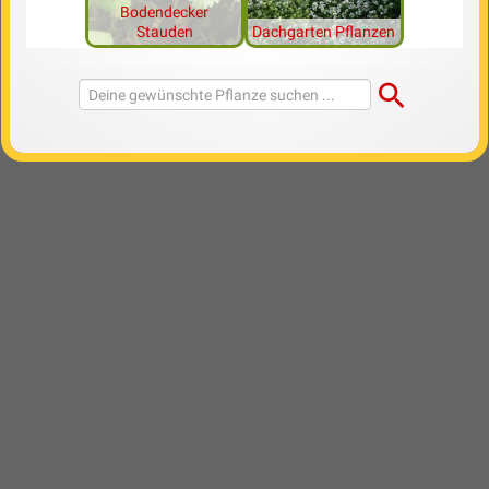
Bodendecker
Stauden
Dachgarten Pflanzen