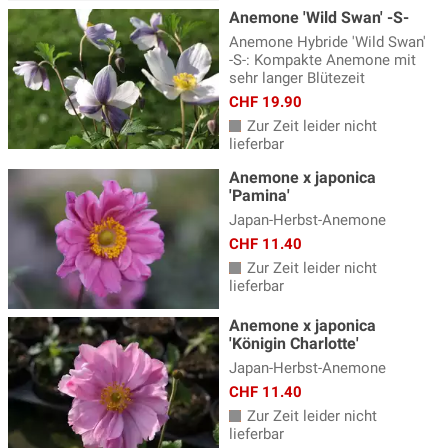
Anemone 'Wild Swan' -S-
Prachtscharte - Liatris
(3)
Anemone Hybride 'Wild Swan'
-S-: Kompakte Anemone mit
Prachtspiere
(17)
sehr langer Blütezeit
CHF 19.90
Primeln - Primula
(15)
Zur Zeit leider nicht
Ranunculus - Hahnenfuss
(4)
lieferbar
Reiherschnabel - Erodium
(2)
Anemone x japonica
'Pamina'
Rittersporn - Delphinium
(19)
Japan-Herbst-Anemone
Salomonssiegel
(3)
CHF 11.40
Zur Zeit leider nicht
Saxifraga - Steinbrech
(6)
lieferbar
Schafgarbe
(15)
Anemone x japonica
'Königin Charlotte'
Schleierkraut
(9)
Japan-Herbst-Anemone
Schleifenblume
(3)
CHF 11.40
Zur Zeit leider nicht
Silberkerzen
(7)
lieferbar