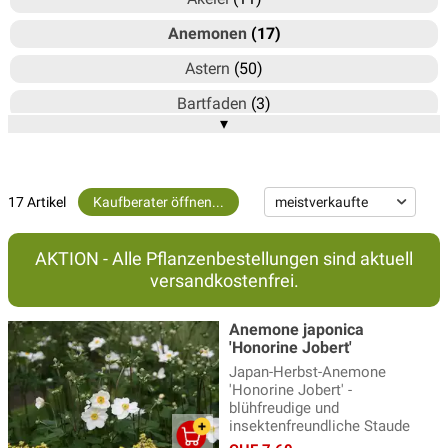
Anemonen
(17)
Astern
(50)
Bartfaden
(3)
▾
Bergminze - Calamintha
(3)
Blausternbusch - Amsonia
(3)
17 Artikel
Kaufberater öffnen...
Bergenie
(15)
Brandkraut
(2)
AKTION - Alle Pflanzenbestellungen sind aktuell
Braunelle
(4)
versandkostenfrei.
Delosperma - Mittagsblume
(6)
Anemone japonica
'Honorine Jobert'
Duftnessel
(4)
Japan-Herbst-Anemone
Echinacea - Sonnenhut
(20)
'Honorine Jobert' -
blühfreudige und
Ehrenpreis Pflanzen
(17)
insektenfreundliche Staude