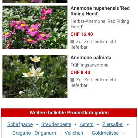
Skabiose
(7)
Anemone hupehensis 'Red
Sonnenauge - Heliopsis
(3)
Riding Hood'
Herbst-Anemone 'Red Riding
Sonnenbraut - Helenium
(17)
Hood'
Sonnenhut - Rudbeckia
(8)
CHF 16.40
Zur Zeit leider nicht
Sonnenröschen - Helianthemum
(13)
lieferbar
Spornblume
(2)
Anemone palmata
Frühlingsanemone
Staudenclematis
(11)
CHF 8.40
Staudenhibiskus
(13)
Zur Zeit leider nicht
lieferbar
Sterndolde
(8)
Stockrosen
(11)
Storchschnabel
(54)
Weitere beliebte Produktkategorien
Sumpfdotterblume - Caltha
(3)
Schafgarbe
-
Staudenbeete
-
Astern
-
Ziersalbei
-
Taglilien
(38)
Oregano - Origanum
-
Veilchen
-
Goldmelisse
-