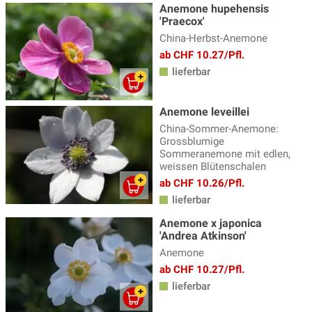
Funkien - Hosta
(34)
Anemone hupehensis
'Praecox'
Gamander - Teucrium
(3)
China-Herbst-Anemone
ab CHF 10.27/Pfl.
Gänsekresse
(5)
lieferbar
Geissbart
(4)
Gewürzfenchel
(3)
Anemone leveillei
China-Sommer-Anemone:
Glockenblume
(31)
Grossblumige
Sommeranemone mit edlen,
Goldmelisse
(4)
weissen Blütenschalen
Helianthus - Staudensonnenblume
(4)
ab CHF 10.26/Pfl.
lieferbar
Helleborus - Nieswurz
(10)
Anemone x japonica
Heuchera, Heucherella & Tiarella
(28)
'Andrea Atkinson'
Indianernessel
(12)
Anemone
ab CHF 10.27/Pfl.
Iris
(33)
lieferbar
Jakobsleiter
(2)