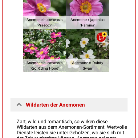
Anemone hupehensis
Anemone x japonica
'Praecox'
'Pamina'
Anemone hupehensis
Anemone x 'Dainty
'Red Riding Hood'
Swan'
Wildarten der Anemonen
Zart, wild und romantisch, so wirken diese
Wildarten aus dem Anemonen-Sortiment. Wertvolle
Dienste leisten sie unter Gehölzen, wo sie sich mit