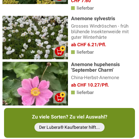
CHF 7.60
Eisenhut
(3)
lieferbar
Elfenblumen
(13)
Anemone sylvestris
Erigeron - Feinstrahlaster
(3)
Grosses Windröschen - früh
blühende Insektenweide mit
Fackellilie
(9)
guter Winterhärte
ab CHF 6.21/Pfl.
Fädige Palmlilie
(1)
lieferbar
Färberkamille
(3)
Anemone hupehensis
Farne
(23)
'September Charm'
Fetthenne
(18)
China-Herbst-Anemone
ab CHF 10.27/Pfl.
Fingerhut - Digitalis
(6)
lieferbar
Fingerkraut
(8)
Flockenblume
(4)
Zu viele Sorten? Zu viel Auswahl?
Frauenmantel - Alchemilla
(5)
Der Lubera® Kaufberater hilft...
Fuchsien winterharte
(14)