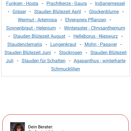
Funkien - Hosta
-
Prachtkerze - Gaura
-
Indianernessel
Thymian - Thymus
(18)
-
Gräser
-
Stauden Blütezeit April
-
Glockenblume
-
Tränendes Herz - Dicentra
(4)
Wermut - Artemisia
-
Ehrenpreis Pflanzen
-
Trollblume
(2)
Sonnenbraut - Helenium
-
Winteraster - Chrysanthemum
Veilchen
(5)
-
Stauden Blütezeit August
-
Helleborus - Nieswurz
-
Staudenclematis
-
Lungenkraut
-
Mohn - Papaver
-
Wermut - Artemisia
(9)
Stauden Blütezeit Juni
-
Stockrosen
-
Stauden Blütezeit
Wiesenknopf - Sanguisorba
(10)
Juli
-
Stauden für Schatten
-
Agapanthus - winterharte
Wiesenraute
(8)
Schmucklilien
Winteraster - Chrysanthemum
(12)
Wolfsmilch - Euphorbia
(13)
Ziersalbei
(15)
Ziest - Stachys
(5)
Dein Berater: