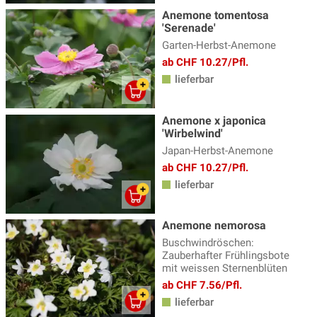
Kandelaber Ehrenpreis
(4)
Anemone tomentosa
'Serenade'
Katzenminze
(14)
Garten-Herbst-Anemone
ab CHF 10.27/Pfl.
Katzenpfötchen
(2)
lieferbar
Kaukasus Vergissmeinnicht
(8)
Knöterich
(15)
Anemone x japonica
'Wirbelwind'
Kokardenblume - Gaillardia
(4)
Japan-Herbst-Anemone
Kugeldistel, Echinops
(4)
ab CHF 10.27/Pfl.
lieferbar
Küchenschelle
(3)
Lavendel Pflanzen
(18)
Anemone nemorosa
Lerchensporn
(3)
Buschwindröschen:
Zauberhafter Frühlingsbote
Lichtnelke - Lychnis
(5)
mit weissen Sternenblüten
ab CHF 7.56/Pfl.
Lilientraube
(3)
lieferbar
Lungenkraut
(8)