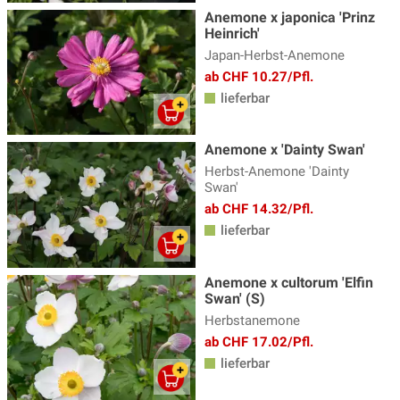
Anemone x japonica 'Prinz
Malven
(5)
Heinrich'
Margerite - Leucanthemum
(5)
Japan-Herbst-Anemone
ab CHF 10.27/Pfl.
Mohn - Papaver
(6)
lieferbar
Mädchenauge
(9)
Nachtkerze - Oenothera
(4)
Anemone x 'Dainty Swan'
Herbst-Anemone 'Dainty
Nelken
(8)
Swan'
ab CHF 14.32/Pfl.
Nelkenwurz - Geum
(9)
lieferbar
Oregano - Origanum
(9)
Perlkörbchen - Anaphalis
(2)
Anemone x cultorum 'Elfin
Swan' (S)
Pfingstrosen
(63)
Herbstanemone
Phlox - Flammenblume
(46)
ab CHF 17.02/Pfl.
lieferbar
Platterbse - Lathyrus
(5)
Prachtkerze - Gaura
(5)