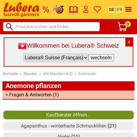
DE
|
FR
0
X
Willkommen bei Lubera® Schweiz
Startseite
»
Stauden
»
Alle Stauden (A-Z)
»
Anemonen
Anemone pflanzen
> Fragen & Antworten (1)
Kaufberater öffnen...
Agapanthus - winterharte Schmucklilien
(21)
Akelei
(11)