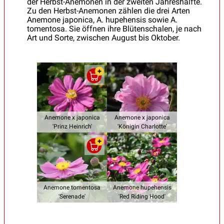
der Herbst-Anemonen in der zweiten Jahreshälfte.
Zu den Herbst-Anemonen zählen die drei Arten
Anemone japonica, A. hupehensis sowie A.
tomentosa. Sie öffnen ihre Blütenschalen, je nach
Art und Sorte, zwischen August bis Oktober.
Anemone x japonica
Anemone x japonica
'Prinz Heinrich'
'Königin Charlotte'
Anemone tomentosa
Anemone hupehensis
'Serenade'
'Red Riding Hood'