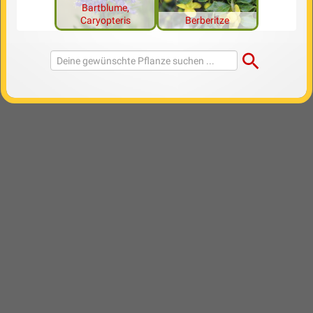
Bartblume,
Caryopteris
Berberitze