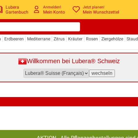
Lubera
Anmelden!
Jetzt planen!
Gartenbuch
Mein Konto
Mein Wunschzettel
n
Erdbeeren
Mediterrane
Zitrus
Kräuter
Rosen
Ziergehölze
Stau
Willkommen bei Lubera® Schweiz
AKTION - Alle Pflanzenbestellungen sind 