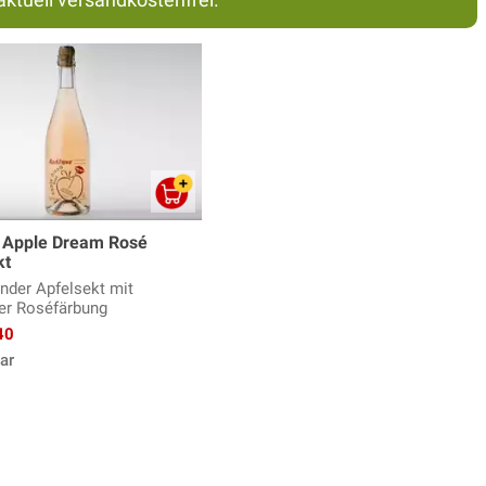
 Apple Dream Rosé
kt
ender Apfelsekt mit
her Roséfärbung
40
ar