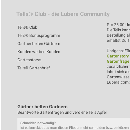
Tells® Club - die Lubera Community
Pro 25.00 Um
Tells® Club
Die Tells kan
Bestellung al
Tells® Bonusprogramm
erhältst Du 
Gärtner helfen Gärtnern
Übrigens: Für
Kunden werben Kunden
Gartenstory
Gartenstorys
Gartenfrage
zusätzlicher 
Tells® Gartenbrief
lohnt sich al
Gartenwissen
Lubera.com z
Gärtner helfen Gärtnern
Beantworte Gartenfragen und verdiene Tells Äpfel!
Schneiden notwendig?
Ist es korrekt, dass man diesen Flieder nicht schneiden bzw. einkürze