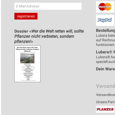
Bestellun
Dossier «
Wer die Welt retten will, sollte
Lubera biete
Pflanzen nicht verbieten, sondern
auf Rechnun
pflanzen!
»
funktioniert
Lubera® 
Lubera® ha
speziell auc
Dein War
Versand
Versandkos
Unsere Part