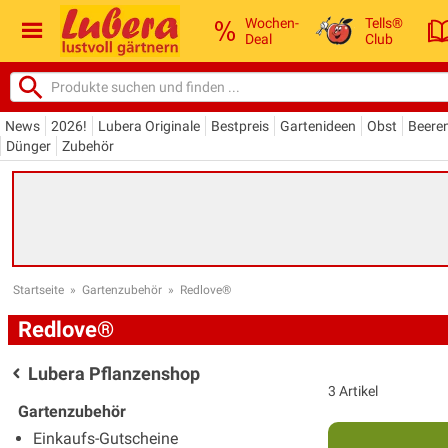
Wochen-
Tells®
Deal
Club
News
2026!
Lubera Originale
Bestpreis
Gartenideen
Obst
Beere
Dünger
Zubehör
Startseite
»
Gartenzubehör
»
Redlove®
Redlove®
Lubera Pflanzenshop
3 Artikel
Gartenzubehör
Einkaufs-Gutscheine