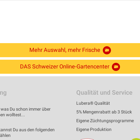
Mehr Auswahl, mehr Frische
DAS Schweizer Online-Gartencenter
ung
Qualität und Service
Lubera® Qualität
s, was Du schon immer über
5% Mengenrabatt ab 3 Stück
n wolltest...
Eigene Züchtungsprogramme
Eigene Produktion
kannst Du aus den folgenden
wählen