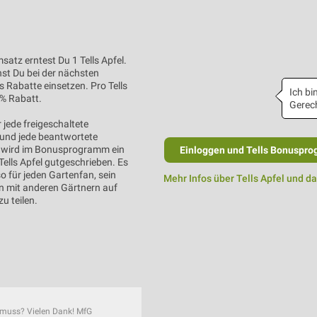
satz erntest Du 1 Tells Apfel.
nst Du bei der nächsten
s Rabatte einsetzen. Pro Tells
Ich bin
1% Rabatt.
Gerech
 jede freigeschaltete
und jede beantwortete
wird im Bonusprogramm ein
Einloggen und Tells Bonuspro
Tells Apfel gutgeschrieben. Es
so für jeden Gartenfan, sein
Mehr Infos über Tells Apfel und d
 mit anderen Gärtnern auf
u teilen.
n muss? Vielen Dank! MfG