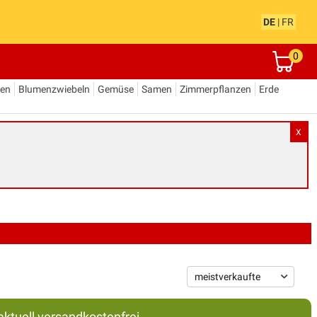
DE
|
FR
0
den
Blumenzwiebeln
Gemüse
Samen
Zimmerpflanzen
Erde
X
aktuell versandkostenfrei.