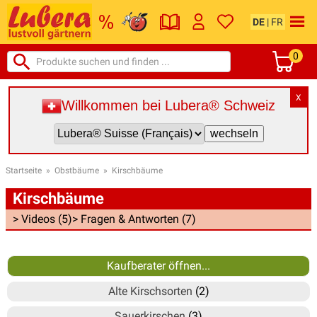
DE
|
FR
0
X
Willkommen bei Lubera® Schweiz
Startseite
»
Obstbäume
»
Kirschbäume
Kirschbäume
> Videos (5)
> Fragen & Antworten (7)
Kaufberater öffnen...
Alte Kirschsorten
(2)
Sauerkirschen
(3)