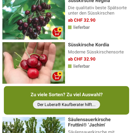
Süsskirsche Regina
Die qualitativ beste Spätsorte
unter den Süsskirschen
ab CHF 32.90
lieferbar
Süsskirsche Kordia
Moderne Süsskirschensorte
ab CHF 32.90
lieferbar
Zu viele Sorten? Zu viel Auswahl?
Der Lubera® Kaufberater hilft...
Säulensauerkirsche
Fruttini® 'Jachim'
Säulensauerkirsche mit