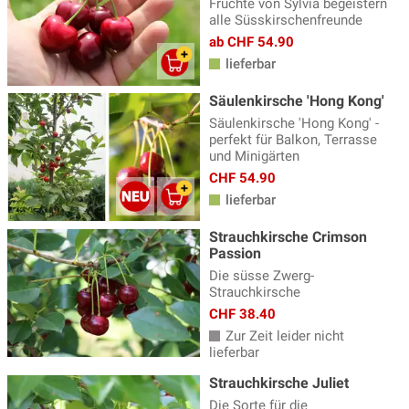
Früchte von Sylvia begeistern
alle Süsskirschenfreunde
ab CHF 54.90
lieferbar
Säulenkirsche 'Hong Kong'
Säulenkirsche 'Hong Kong' -
perfekt für Balkon, Terrasse
und Minigärten
CHF 54.90
lieferbar
Strauchkirsche Crimson
Passion
Die süsse Zwerg-
Strauchkirsche
CHF 38.40
Zur Zeit leider nicht
lieferbar
Strauchkirsche Juliet
Die Sorte für die