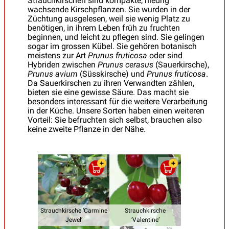
Strauchkirschen sind kompakte, niedrig
wachsende Kirschpflanzen. Sie wurden in der
Züchtung ausgelesen, weil sie wenig Platz zu
benötigen, in ihrem Leben früh zu fruchten
beginnen, und leicht zu pflegen sind. Sie gelingen
sogar im grossen Kübel. Sie gehören botanisch
meistens zur Art
Prunus fruticosa
oder sind
Hybriden zwischen
Prunus cerasus
(Sauerkirsche),
Prunus avium
(Süsskirsche) und
Prunus fruticosa
.
Da Sauerkirschen zu ihren Verwandten zählen,
bieten sie eine gewisse Säure. Das macht sie
besonders interessant für die weitere Verarbeitung
in der Küche. Unsere Sorten haben einen weiteren
Vorteil: Sie befruchten sich selbst, brauchen also
keine zweite Pflanze in der Nähe.
Strauchkirsche ‘Carmine
Strauchkirsche
Jewel’
‘Valentine’