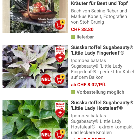
Kräuter für Beet und Topf
Buch von Sabine Reber und
Markus Kobelt, Fotografien
von Stöh Grünig
CHF 38.80
lieferbar
Süsskartoffel Sugabeauty®
'Little Lady Fingerleaf'®
Ipomoea batatas
Sugabeauty® 'Little Lady
Fingerleaf'® - perfekt für Kübel
auf dem Balkon
ab CHF 8.02/Pfl.
Vorbestellung möglich
Süsskartoffel Sugabeauty®
'Little Lady Hostaleaf'®
Ipomoea batatas
Sugabeauty® Little Lady
Hostaleaf® - extrem kompakt
und leckere Knollen