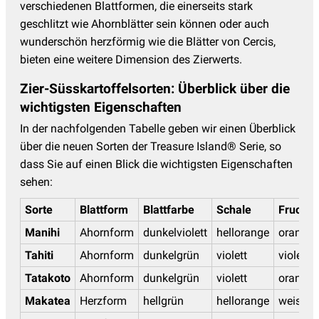
verschiedenen Blattformen, die einerseits stark
geschlitzt wie Ahornblätter sein können oder auch
wunderschön herzförmig wie die Blätter von Cercis,
bieten eine weitere Dimension des Zierwerts.
Zier-Süsskartoffelsorten: Überblick über die
wichtigsten Eigenschaften
In der nachfolgenden Tabelle geben wir einen Überblick
über die neuen Sorten der Treasure Island® Serie, so
dass Sie auf einen Blick die wichtigsten Eigenschaften
sehen:
Sorte
Blattform
Blattfarbe
Schale
Fruchtf
Manihi
Ahornform
dunkelviolett
hellorange
orange
Tahiti
Ahornform
dunkelgrün
violett
violett
Tatakoto
Ahornform
dunkelgrün
violett
orange
Makatea
Herzform
hellgrün
hellorange
weiss/g