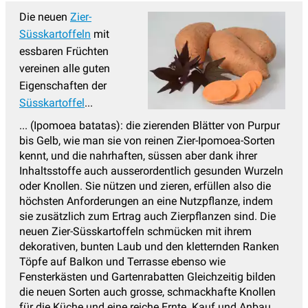
Die neuen
Zier-
Süsskartoffeln
mit
essbaren Früchten
vereinen alle guten
Eigenschaften der
Süsskartoffel
...
... (Ipomoea batatas): die zierenden Blätter von Purpur
bis Gelb, wie man sie von reinen Zier-Ipomoea-Sorten
kennt, und die nahrhaften, süssen aber dank ihrer
Inhaltsstoffe auch ausserordentlich gesunden Wurzeln
oder Knollen. Sie nützen und zieren, erfüllen also die
höchsten Anforderungen an eine Nutzpflanze, indem
sie zusätzlich zum Ertrag auch Zierpflanzen sind. Die
neuen Zier-Süsskartoffeln schmücken mit ihrem
dekorativen, bunten Laub und den kletternden Ranken
Töpfe auf Balkon und Terrasse ebenso wie
Fensterkästen und Gartenrabatten Gleichzeitig bilden
die neuen Sorten auch grosse, schmackhafte Knollen
für die Küche und eine reiche Ernte. Kauf und Anbau