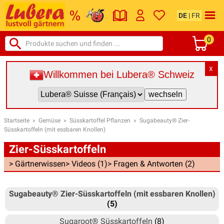
DE
|
FR
0
X
Willkommen bei Lubera® Schweiz
Startseite
»
Gemüse
»
Süsskartoffel Pflanzen
»
Sugabeauty® Zier-
Süsskartoffeln (mit essbaren Knollen)
Zier-Süsskartoffeln
> Gärtnerwissen
> Videos (1)
> Fragen & Antworten (2)
Sugabeauty® Zier-Süsskartoffeln (mit essbaren Knollen)
(5)
Sugaroot® Süsskartoffeln
(8)