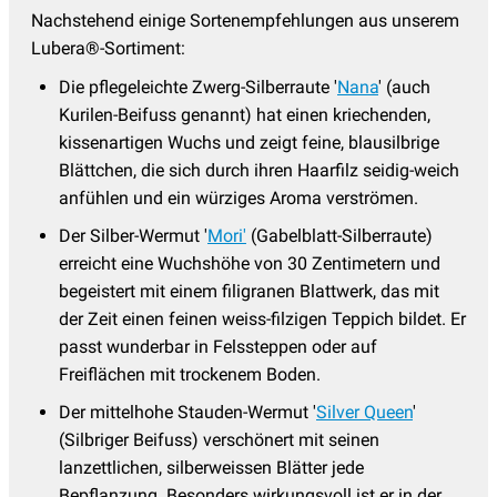
Nachstehend einige Sortenempfehlungen aus unserem
Lubera®-Sortiment:
Die pflegeleichte Zwerg-Silberraute '
Nana
' (auch
Kurilen-Beifuss genannt) hat einen kriechenden,
kissenartigen Wuchs und zeigt feine, blausilbrige
Blättchen, die sich durch ihren Haarfilz seidig-weich
anfühlen und ein würziges Aroma verströmen.
Der Silber-Wermut '
Mori'
(Gabelblatt-Silberraute)
erreicht eine Wuchshöhe von 30 Zentimetern und
begeistert mit einem filigranen Blattwerk, das mit
der Zeit einen feinen weiss-filzigen Teppich bildet. Er
passt wunderbar in Felssteppen oder auf
Freiflächen mit trockenem Boden.
Der mittelhohe Stauden-Wermut '
Silver Queen
'
(Silbriger Beifuss) verschönert mit seinen
lanzettlichen, silberweissen Blätter jede
Bepflanzung. Besonders wirkungsvoll ist er in der