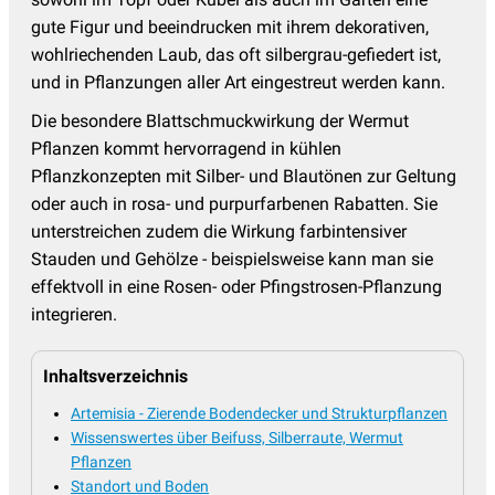
gute Figur und beeindrucken mit ihrem dekorativen,
Sonnenbraut - Helenium
(17)
wohlriechenden Laub, das oft silbergrau-gefiedert ist,
Sonnenhut - Rudbeckia
(8)
und in Pflanzungen aller Art eingestreut werden kann.
Sonnenröschen - Helianthemum
(13)
Die besondere Blattschmuckwirkung der Wermut
Pflanzen kommt hervorragend in kühlen
Spornblume
(2)
Pflanzkonzepten mit Silber- und Blautönen zur Geltung
Staudenclematis
(11)
oder auch in rosa- und purpurfarbenen Rabatten. Sie
Staudenhibiskus
(13)
unterstreichen zudem die Wirkung farbintensiver
Stauden und Gehölze - beispielsweise kann man sie
Sterndolde
(8)
effektvoll in eine Rosen- oder Pfingstrosen-Pflanzung
Stockrosen
(11)
integrieren.
Storchschnabel
(54)
Inhaltsverzeichnis
Sumpfdotterblume - Caltha
(3)
Artemisia - Zierende Bodendecker und Strukturpflanzen
Taglilien
(38)
Wissenswertes über Beifuss, Silberraute, Wermut
Thymian - Thymus
(18)
Pflanzen
Standort und Boden