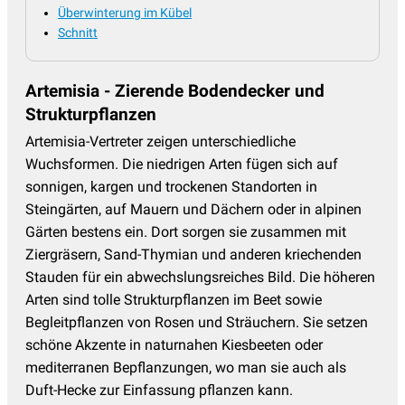
Tränendes Herz - Dicentra
(4)
Überwinterung im Kübel
Schnitt
Trollblume
(2)
Veilchen
(5)
Artemisia - Zierende Bodendecker und
Wermut - Artemisia
(9)
Strukturpflanzen
Wiesenknopf - Sanguisorba
(10)
Artemisia-Vertreter zeigen unterschiedliche
Wiesenraute
(8)
Wuchsformen. Die niedrigen Arten fügen sich auf
sonnigen, kargen und trockenen Standorten in
Winteraster - Chrysanthemum
(12)
Steingärten, auf Mauern und Dächern oder in alpinen
Wolfsmilch - Euphorbia
(13)
Gärten bestens ein. Dort sorgen sie zusammen mit
Ziergräsern, Sand-Thymian und anderen kriechenden
Ziersalbei
(15)
Stauden für ein abwechslungsreiches Bild. Die höheren
Ziest - Stachys
(5)
Arten sind tolle Strukturpflanzen im Beet sowie
Begleitpflanzen von Rosen und Sträuchern. Sie setzen
schöne Akzente in naturnahen Kiesbeeten oder
mediterranen Bepflanzungen, wo man sie auch als
Duft-Hecke zur Einfassung pflanzen kann.