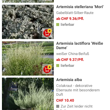
Gamander - Teucrium
(3)
Artemisia stelleriana 'Mori'
Gänsekresse
(5)
Gabelblatt-Silber-Raute
Geissbart
(4)
ab CHF 9.36/Pfl.
lieferbar
Gewürzfenchel
(3)
Glockenblume
(31)
Artemisia lactiflora 'Weiße
Goldmelisse
(4)
Dame'
Helianthus - Staudensonnenblume
(4)
weißer China-Beifuß
ab CHF 9.37/Pfl.
Helleborus - Nieswurz
(10)
lieferbar
Heuchera, Heucherella & Tiarella
(28)
Indianernessel
(12)
Artemisia alba
Colakraut - dekorative
Iris
(33)
Eberraute mit besonderem
Duft
Jakobsleiter
(2)
CHF 10.40
Kandelaber Ehrenpreis
(4)
Zur Zeit leider nicht