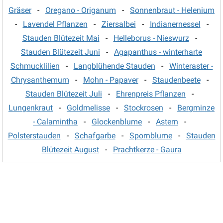
Margerite - Leucanthemum
(5)
Gräser
-
Oregano - Origanum
-
Sonnenbraut - Helenium
-
Lavendel Pflanzen
-
Ziersalbei
-
Indianernessel
-
Mohn - Papaver
(6)
Stauden Blütezeit Mai
-
Helleborus - Nieswurz
-
Mädchenauge
(9)
Stauden Blütezeit Juni
-
Agapanthus - winterharte
Nachtkerze - Oenothera
(4)
Schmucklilien
-
Langblühende Stauden
-
Winteraster -
Nelken
(8)
Chrysanthemum
-
Mohn - Papaver
-
Staudenbeete
-
Stauden Blütezeit Juli
-
Ehrenpreis Pflanzen
-
Nelkenwurz - Geum
(9)
Lungenkraut
-
Goldmelisse
-
Stockrosen
-
Bergminze
Oregano - Origanum
(9)
- Calamintha
-
Glockenblume
-
Astern
-
Perlkörbchen - Anaphalis
(2)
Polsterstauden
-
Schafgarbe
-
Spornblume
-
Stauden
Pfingstrosen
(63)
Blütezeit August
-
Prachtkerze - Gaura
Phlox - Flammenblume
(46)
Platterbse - Lathyrus
(5)
Prachtkerze - Gaura
(5)
Prachtscharte - Liatris
(3)