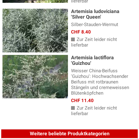
lieferbar
Katzenminze
(14)
Artemisia ludoviciana
Katzenpfötchen
(2)
'Silver Queen'
Silber-Stauden-Wermut
Kaukasus Vergissmeinnicht
(8)
CHF 8.40
Knöterich
(15)
Zur Zeit leider nicht
lieferbar
Kokardenblume - Gaillardia
(4)
Artemisia lactiflora
Kugeldistel, Echinops
(4)
'Guizhou'
Küchenschelle
(3)
Weisser China-Beifuss
'Guizhou': Hochwachsender
Lavendel Pflanzen
(18)
Beifuss mit rotbraunen
Stängeln und cremeweissen
Lerchensporn
(3)
Blütenköpfchen
CHF 11.40
Lichtnelke - Lychnis
(5)
Zur Zeit leider nicht
Lilientraube
(3)
lieferbar
Lungenkraut
(8)
Weitere beliebte Produktkategorien
Malven
(5)