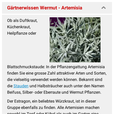
Prachtspiere
(17)
Gärtnerwissen Wermut - Artemisia
Primeln - Primula
(15)
Ob als Duftkraut,
Ranunculus - Hahnenfuss
(4)
Küchenkraut,
Heilpflanze oder
Reiherschnabel - Erodium
(2)
Rittersporn - Delphinium
(19)
Salomonssiegel
(3)
Saxifraga - Steinbrech
(6)
Blattschmuckstaude: In der Pflanzengattung Artemisia
Schafgarbe
(15)
finden Sie eine grosse Zahl attraktiver Arten und Sorten,
Schleierkraut
(9)
die vielseitig verwendet werden können. Bekannt sind
die
Stauden
und Halbsträucher auch unter den Namen
Schleifenblume
(3)
Beifuss, Silber- oder Eberraute und Wermut Pflanzen.
Silberkerzen
(7)
Der Estragon, ein beliebtes Würzkraut, ist in dieser
Skabiose
(7)
Gruppe ebenfalls zu finden. Alle Artemisien machen
Sonnenauge - Heliopsis
(3)
sowohl im Topf oder Kübel als auch im Garten eine