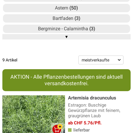
Astern
(50)
Bartfaden
(3)
Bergminze - Calamintha
(3)
▾
Blausternbusch - Amsonia
(3)
Bergenie
(15)
Brandkraut
(2)
9 Artikel
Braunelle
(4)
AKTION - Alle Pflanzenbestellungen sind aktuell
Delosperma - Mittagsblume
(6)
versandkostenfrei.
Duftnessel
(4)
Artemisia dracunculus
Echinacea - Sonnenhut
(20)
Estragon: Buschige
Gewürzpflanze mit feinem,
Ehrenpreis Pflanzen
(17)
graugrünen Laub
Eisenhut
(3)
ab CHF 5.76/Pfl.
lieferbar
Elfenblumen
(13)