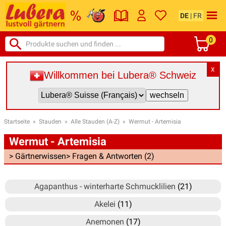
DE
|
FR
0
X
Willkommen bei Lubera® Schweiz
Startseite
»
Stauden
»
Alle Stauden (A-Z)
»
Wermut - Artemisia
Wermut - Artemisia
> Gärtnerwissen
> Fragen & Antworten (2)
Agapanthus - winterharte Schmucklilien
(21)
Akelei
(11)
Anemonen
(17)