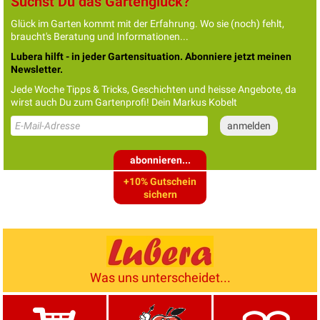
Suchst Du das Gartenglück?
Glück im Garten kommt mit der Erfahrung. Wo sie (noch) fehlt,
braucht's Beratung und Informationen...
Lubera hilft - in jeder Gartensituation. Abonniere jetzt meinen
Newsletter.
Jede Woche Tipps & Tricks, Geschichten und heisse Angebote, da
wirst auch Du zum Gartenprofi! Dein Markus Kobelt
abonnieren...
+10% Gutschein
sichern
Was uns unterscheidet...