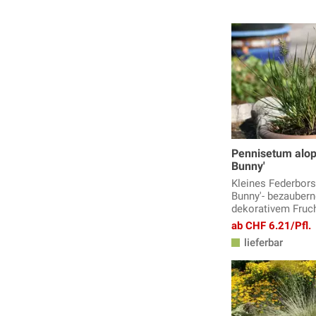
Pennisetum alope
Bunny'
Kleines Federborst
Bunny'- bezaubern
dekorativem Fru
ab CHF 6.21/Pfl.
lieferbar