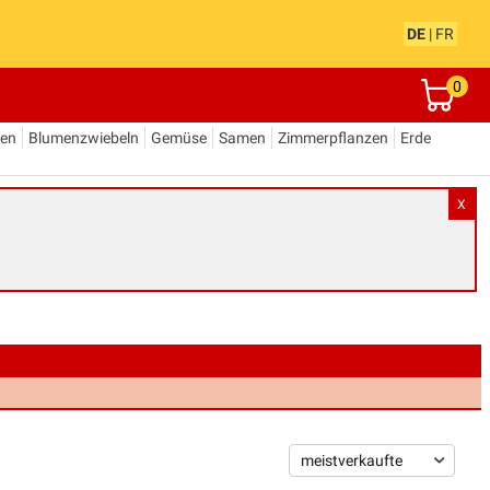
DE
|
FR
0
den
Blumenzwiebeln
Gemüse
Samen
Zimmerpflanzen
Erde
X