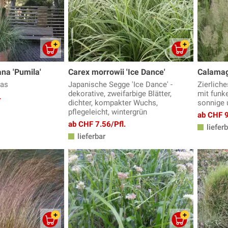
ana 'Pumila'
Carex morrowii 'Ice Dance'
Calamag
ras
Japanische Segge 'Ice Dance' -
Zierlich
dekorative, zweifarbige Blätter,
mit funk
.
dichter, kompakter Wuchs,
sonnige 
pflegeleicht, wintergrün
ab CHF 9
ab CHF 7.56/Pfl.
lieferb
lieferbar