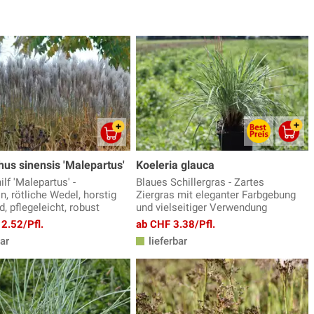
us sinensis 'Malepartus'
Koeleria glauca
lf 'Malepartus' -
Blaues Schillergras - Zartes
, rötliche Wedel, horstig
Ziergras mit eleganter Farbgebung
, pflegeleicht, robust
und vielseitiger Verwendung
2.52/Pfl.
ab CHF 3.38/Pfl.
ar
lieferbar