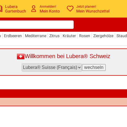
Lubera
Anmelden!
Jetzt planen!
Gartenbuch
Mein Konto
Mein Wunschzettel
n
Erdbeeren
Mediterrane
Zitrus
Kräuter
Rosen
Ziergehölze
Stau
Willkommen bei Lubera® Schweiz