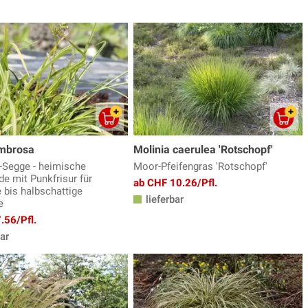
mbrosa
Molinia caerulea 'Rotschopf'
-Segge - heimische
Moor-Pfeifengras 'Rotschopf'
de mit Punkfrisur für
ab CHF 10.26/Pfl.
 bis halbschattige
lieferbar
e
.56/Pfl.
ar