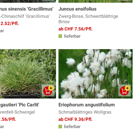
us sinensis 'Gracillimus'
Juncus ensifolius
Chinaschilf 'Gracillimus'
Zwerg-Binse, Schwertblättrige
Binse
2.52/Pfl.
ab CHF 7.56/Pfl.
ar
lieferbar
autieri 'Pic Carlit'
Eriophorum angustifolium
renfell-Schwingel
Schmalblättriges Wollgras
.56/Pfl.
ab CHF 9.36/Pfl.
ar
lieferbar