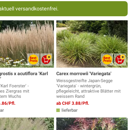
aktuell versandkostenfrei.
ostis x acutiflora 'Karl
Carex morrowii 'Variegata'
'
Weissgestreifte Japan-Segge
'Karl Foerster' -
'Variegata' - wintergrün,
ges Ziergras mit
pflegeleicht, attraktive Blätter mit
tem Wuchs
weissem Rand
.86/Pfl.
ab CHF 3.88/Pfl.
ar
lieferbar