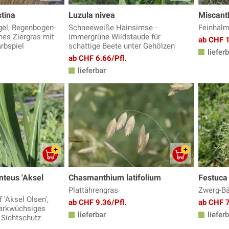
tina
Luzula nivea
Miscanth
el, Regenbogen-
Schneeweiße Hainsimse -
Feinhalm-
anes Ziergras mit
immergrüne Wildstaude für
ab CHF 1
rbspiel
schattige Beete unter Gehölzen
lieferb
ab CHF 6.66/Pfl.
lieferbar
nteus 'Aksel
Chasmanthium latifolium
Festuca g
Plattährengras
Zwerg-Bä
 'Aksel Olsen',
ab CHF 9.36/Pfl.
ab CHF 7
tarkwüchsiges
lieferbar
lieferb
s Sichtschutz