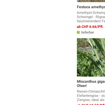
Festuca amethys
Amethyst-Schwing
Schwingel - filigr
faszinierendem Fa
ab CHF 6.66/Pfl.
lieferbar
Miscanthus giga
Olsen'
Riesen-Chinaschilf
Elefantengras - s
Ziergras; ideal al