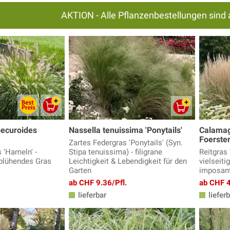
AKTION - Alle Pflanzenbestellungen sind 
ecuroides
Nassella tenuissima 'Ponytails'
Calamagr
Foerster
Zartes Federgras 'Ponytails' (Syn.
 'Hameln' -
Stipa tenuissima) - filigrane
Reitgras 
hblühendes Gras
Leichtigkeit & Lebendigkeit für den
vielseiti
Garten
imposan
ab CHF 9.36/Pfl.
ab CHF 4
lieferbar
lieferb