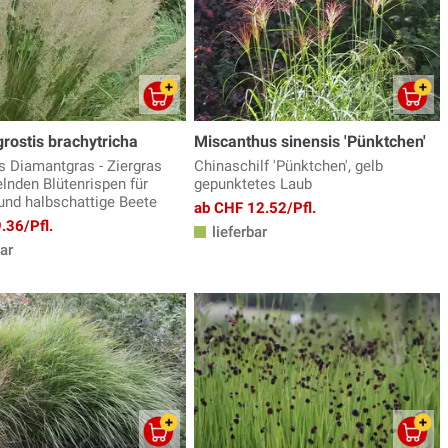
rostis brachytricha
Miscanthus sinensis 'Pünktchen'
es Diamantgras - Ziergras
Chinaschilf 'Pünktchen', gelb
elnden Blütenrispen für
gepunktetes Laub
und halbschattige Beete
ab CHF 12.52/Pfl.
.36/Pfl.
lieferbar
ar