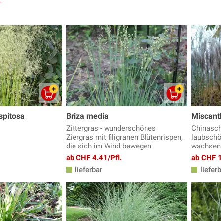
.
spitosa
Briza media
Miscanth
Zittergras - wunderschönes
Chinaschi
Ziergras mit filigranen Blütenrispen,
laubschön
die sich im Wind bewegen
wachsend
ab CHF 4.41/Pfl.
ab CHF 1
lieferbar
lieferb