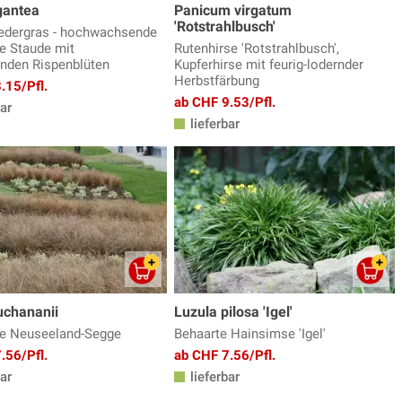
gantea
Panicum virgatum
'Rotstrahlbusch'
edergras - hochwachsende
ge Staude mit
Rutenhirse 'Rotstrahlbusch',
nden Rispenblüten
Kupferhirse mit feurig-lodernder
Herbstfärbung
.15/Pfl.
ab CHF 9.53/Pfl.
ar
lieferbar
uchananii
Luzula pilosa 'Igel'
e Neuseeland-Segge
Behaarte Hainsimse 'Igel'
.56/Pfl.
ab CHF 7.56/Pfl.
ar
lieferbar