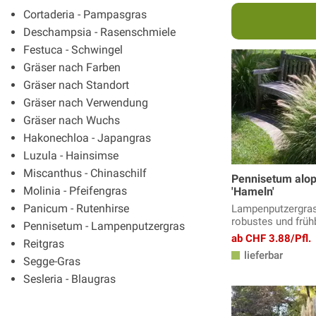
Cortaderia - Pampasgras
Deschampsia - Rasenschmiele
Festuca - Schwingel
Gräser nach Farben
Gräser nach Standort
Gräser nach Verwendung
Gräser nach Wuchs
Hakonechloa - Japangras
Luzula - Hainsimse
Miscanthus - Chinaschilf
Pennisetum alop
Molinia - Pfeifengras
'Hameln'
Panicum - Rutenhirse
Lampenputzergras
robustes und frü
Pennisetum - Lampenputzergras
ab CHF 3.88/Pfl.
Reitgras
lieferbar
Segge-Gras
Sesleria - Blaugras
Stipa - Federgras
Weitere Ziergräser