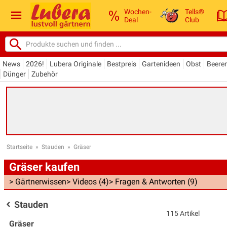
Wochen-
Tells®
Deal
Club
News
2026!
Lubera Originale
Bestpreis
Gartenideen
Obst
Beere
Dünger
Zubehör
Startseite
»
Stauden
»
Gräser
Gräser kaufen
> Gärtnerwissen
> Videos (4)
> Fragen & Antworten (9)
Stauden
115 Artikel
Gräser