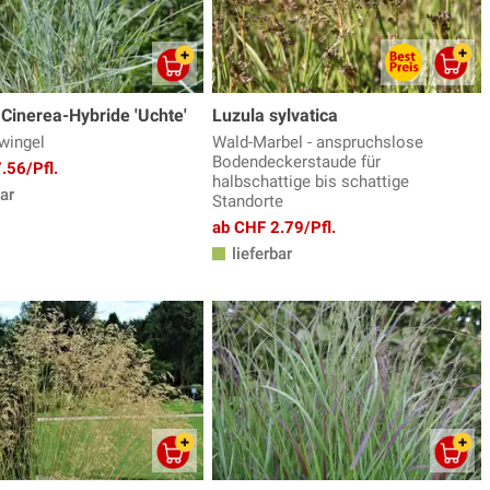
Cinerea-Hybride 'Uchte'
Luzula sylvatica
wingel
Wald-Marbel - anspruchslose
Bodendeckerstaude für
.56/Pfl.
halbschattige bis schattige
ar
Standorte
ab CHF 2.79/Pfl.
lieferbar