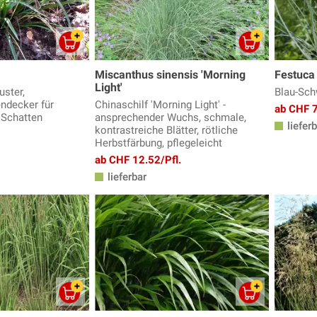
Miscanthus sinensis 'Morning
Festuca 
Light'
ster,
Blau-Sch
ndecker für
Chinaschilf 'Morning Light' -
ab CHF 7
 Schatten
ansprechender Wuchs, schmale,
lieferb
kontrastreiche Blätter, rötliche
Herbstfärbung, pflegeleicht
ab CHF 12.52/Pfl.
lieferbar