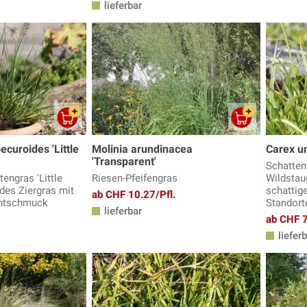
lieferbar
curoides 'Little
Molinia arundinacea
Carex u
'Transparent'
Schatten
engras 'Little
Riesen-Pfeifengras
Wildstau
des Ziergras mit
schattige
ab CHF 10.27/Pfl.
chtschmuck
Standort
lieferbar
ab CHF 7
lieferb