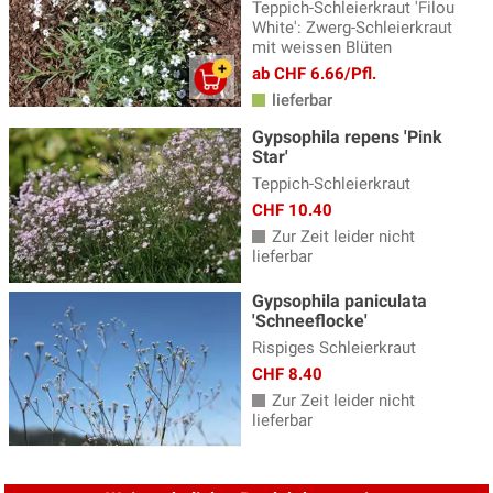
Teppich-Schleierkraut 'Filou
Katzenminze
(14)
White': Zwerg-Schleierkraut
mit weissen Blüten
Katzenpfötchen
(2)
ab CHF 6.66/Pfl.
Kaukasus Vergissmeinnicht
(8)
lieferbar
Knöterich
(15)
Gypsophila repens 'Pink
Star'
Kokardenblume - Gaillardia
(4)
Teppich-Schleierkraut
Kugeldistel, Echinops
(4)
CHF 10.40
Zur Zeit leider nicht
Küchenschelle
(3)
lieferbar
Lavendel Pflanzen
(18)
Gypsophila paniculata
'Schneeflocke'
Lerchensporn
(3)
Rispiges Schleierkraut
Lichtnelke - Lychnis
(5)
CHF 8.40
Lilientraube
(3)
Zur Zeit leider nicht
lieferbar
Lungenkraut
(8)
Malven
(5)