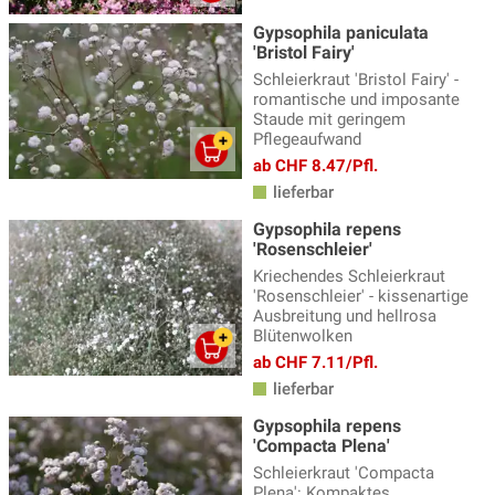
Gypsophila paniculata
Erigeron - Feinstrahlaster
(3)
'Bristol Fairy'
Fackellilie
(9)
Schleierkraut 'Bristol Fairy' -
romantische und imposante
Fädige Palmlilie
(1)
Staude mit geringem
Pflegeaufwand
Färberkamille
(3)
ab CHF 8.47/Pfl.
Farne
(23)
lieferbar
Gypsophila repens
Fetthenne
(18)
'Rosenschleier'
Fingerhut - Digitalis
(6)
Kriechendes Schleierkraut
'Rosenschleier' - kissenartige
Fingerkraut
(8)
Ausbreitung und hellrosa
Blütenwolken
Flockenblume
(4)
ab CHF 7.11/Pfl.
Frauenmantel - Alchemilla
(5)
lieferbar
Fuchsien winterharte
(14)
Gypsophila repens
'Compacta Plena'
Funkien - Hosta
(34)
Schleierkraut 'Compacta
Plena': Kompaktes