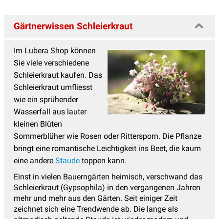
Prachtspiere
(17)
Gärtnerwissen Schleierkraut
Primeln - Primula
(15)
Ranunculus - Hahnenfuss
(4)
Im Lubera Shop können
Sie viele verschiedene
Reiherschnabel - Erodium
(2)
Schleierkraut kaufen. Das
Rittersporn - Delphinium
(19)
Schleierkraut umfliesst
Salomonssiegel
(3)
wie ein sprühender
Wasserfall aus lauter
Saxifraga - Steinbrech
(6)
kleinen Blüten
Schafgarbe
(15)
Sommerblüher wie Rosen oder Rittersporn. Die Pflanze
bringt eine romantische Leichtigkeit ins Beet, die kaum
Schleierkraut
(9)
eine andere
Staude
toppen kann.
Schleifenblume
(3)
Einst in vielen Bauerngärten heimisch, verschwand das
Silberkerzen
(7)
Schleierkraut (Gypsophila) in den vergangenen Jahren
mehr und mehr aus den Gärten. Seit einiger Zeit
Skabiose
(7)
zeichnet sich eine Trendwende ab. Die lange als
Sonnenauge - Heliopsis
(3)