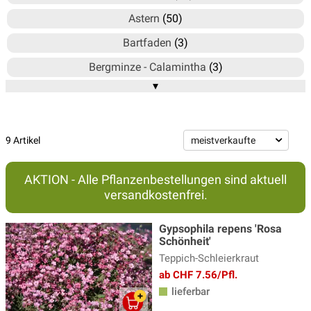
Astern
(50)
Bartfaden
(3)
Bergminze - Calamintha
(3)
▾
Blausternbusch - Amsonia
(3)
Bergenie
(15)
Brandkraut
(2)
9 Artikel
Braunelle
(4)
AKTION - Alle Pflanzenbestellungen sind aktuell
Delosperma - Mittagsblume
(6)
versandkostenfrei.
Duftnessel
(4)
Gypsophila repens 'Rosa
Echinacea - Sonnenhut
(20)
Schönheit'
Teppich-Schleierkraut
Ehrenpreis Pflanzen
(17)
ab CHF 7.56/Pfl.
Eisenhut
(3)
lieferbar
Elfenblumen
(13)