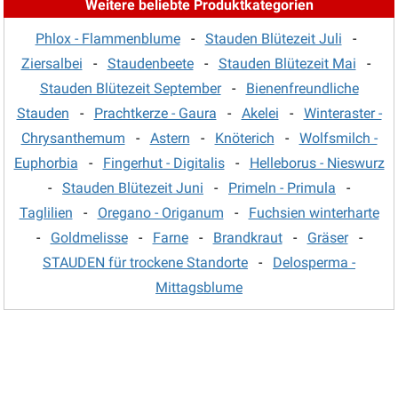
Weitere beliebte Produktkategorien
Margerite - Leucanthemum
(5)
Phlox - Flammenblume
-
Stauden Blütezeit Juli
-
Mohn - Papaver
(6)
Ziersalbei
-
Staudenbeete
-
Stauden Blütezeit Mai
-
Mädchenauge
(9)
Stauden Blütezeit September
-
Bienenfreundliche
Nachtkerze - Oenothera
(4)
Stauden
-
Prachtkerze - Gaura
-
Akelei
-
Winteraster -
Chrysanthemum
-
Astern
-
Knöterich
-
Wolfsmilch -
Nelken
(8)
Euphorbia
-
Fingerhut - Digitalis
-
Helleborus - Nieswurz
Nelkenwurz - Geum
(9)
-
Stauden Blütezeit Juni
-
Primeln - Primula
-
Oregano - Origanum
(9)
Taglilien
-
Oregano - Origanum
-
Fuchsien winterharte
Perlkörbchen - Anaphalis
(2)
-
Goldmelisse
-
Farne
-
Brandkraut
-
Gräser
-
STAUDEN für trockene Standorte
-
Delosperma -
Pfingstrosen
(63)
Mittagsblume
Phlox - Flammenblume
(46)
Platterbse - Lathyrus
(5)
Prachtkerze - Gaura
(5)
Prachtscharte - Liatris
(3)