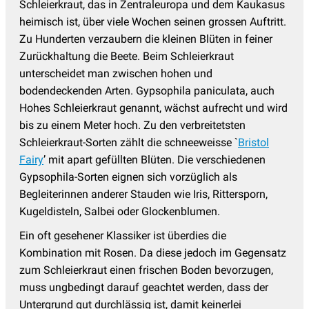
Tränendes Herz - Dicentra
(4)
Schleierkraut, das in Zentraleuropa und dem Kaukasus
heimisch ist, über viele Wochen seinen grossen Auftritt.
Trollblume
(2)
Zu Hunderten verzaubern die kleinen Blüten in feiner
Veilchen
(5)
Zurückhaltung die Beete. Beim Schleierkraut
unterscheidet man zwischen hohen und
Wermut - Artemisia
(9)
bodendeckenden Arten. Gypsophila paniculata, auch
Wiesenknopf - Sanguisorba
(10)
Hohes Schleierkraut genannt, wächst aufrecht und wird
Wiesenraute
(8)
bis zu einem Meter hoch. Zu den verbreitetsten
Schleierkraut-Sorten zählt die schneeweisse `
Bristol
Winteraster - Chrysanthemum
(12)
Fairy
’ mit apart gefüllten Blüten. Die verschiedenen
Wolfsmilch - Euphorbia
(13)
Gypsophila-Sorten eignen sich vorzüglich als
Begleiterinnen anderer Stauden wie Iris, Rittersporn,
Ziersalbei
(15)
Kugeldisteln, Salbei oder Glockenblumen.
Ziest - Stachys
(5)
Ein oft gesehener Klassiker ist überdies die
Kombination mit Rosen. Da diese jedoch im Gegensatz
zum Schleierkraut einen frischen Boden bevorzugen,
muss ungbedingt darauf geachtet werden, dass der
Untergrund gut durchlässig ist, damit keinerlei