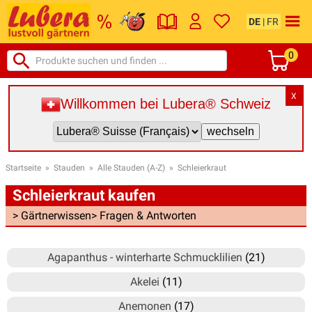
DE
|
FR
0
X
Willkommen bei Lubera® Schweiz
Startseite
»
Stauden
»
Alle Stauden (A-Z)
»
Schleierkraut
Schleierkraut kaufen
> Gärtnerwissen
> Fragen & Antworten
Agapanthus - winterharte Schmucklilien
(21)
Akelei
(11)
Anemonen
(17)