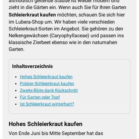
altmodisch geltende Staude ist wieder modern und
zieht in die Gärten ein. Wenn auch Sie für Ihren Garten
Sonnenbraut - Helenium
(17)
Schleierkraut kaufen
möchten, schauen Sie sich hier
Sonnenhut - Rudbeckia
(8)
im Lubera-Shop um. Wir haben viele verschieden
Schleierkraut-Sorten im Angebot. Sie gehören zu den
Sonnenröschen - Helianthemum
(13)
Nelkengewächsen (Caryophyllaceae) und passen ins
klassische Zierbeet ebenso wie in den naturnahen
Spornblume
(2)
Garten.
Staudenclematis
(11)
Staudenhibiskus
(13)
Inhaltsverzeichnis
Sterndolde
(8)
Hohes Schleierkraut kaufen
Polster-Schleierkraut kaufen
Stockrosen
(11)
Zweite Blüte dank Rückschnitt
Storchschnabel
(54)
Für Garten oder Topf
Ist Schleierkraut winterhart?
Sumpfdotterblume - Caltha
(3)
Taglilien
(38)
Hohes Schleierkraut kaufen
Thymian - Thymus
(18)
Von Ende Juni bis Mitte September hat das