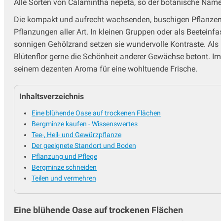
Alle Sorten von Calamintha nepeta, so der botanische Name,
Helleborus - Nieswurz
Die kompakt und aufrecht wachsenden, buschigen Pflanzen k
Heuchera, Heucherella & Tiarella
Pflanzungen aller Art. In kleinen Gruppen oder als Beetei
Indianernessel
sonnigen Gehölzrand setzen sie wundervolle Kontraste. Als 
Iris
Blütenflor gerne die Schönheit anderer Gewächse betont. Im 
Jakobsleiter
seinem dezenten Aroma für eine wohltuende Frische.
Kandelaber Ehrenpreis
Katzenminze
Inhaltsverzeichnis
Katzenpfötchen
Kaukasus Vergissmeinnicht
Eine blühende Oase auf trockenen Flächen
Knöterich
Bergminze kaufen - Wissenswertes
Kokardenblume - Gaillardia
Tee-, Heil- und Gewürzpflanze
Der geeignete Standort und Boden
Kugeldistel, Echinops
Pflanzung und Pflege
Küchenschelle
Bergminze schneiden
Lavendel Pflanzen
Teilen und vermehren
Lerchensporn
Lichtnelke - Lychnis
Lilientraube
Eine blühende Oase auf trockenen Flächen