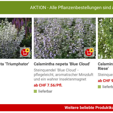
AKTION - Alle Pflanzenbestellungen sind 
ta 'Triumphator'
Calamintha nepeta 'Blue Cloud'
Calamin
Riese'
Steinquendel 'Blue Cloud' -
pflegeleicht, aromatischer Minzduft
Steinque
und ein wahrer Insektenmagnet
ab CHF 9
ab CHF 7.56/Pfl.
lieferb
lieferbar
Weitere beliebte Produktk