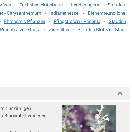
räser
-
Fuchsien winterharte
-
Lerchensporn
-
Stauden
ter - Chrysanthemum
-
Indianernessel
-
Bienenfreundliche
-
Ehrenpreis Pflanzen
-
Pfingstrosen - Paeonia
-
Stauden
Prachtkerze - Gaura
-
Ziersalbei
-
Stauden Blütezeit Mai
e mit unzähligen,
 Blauviolett variieren,