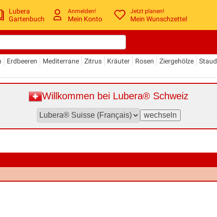
Lubera
Anmelden!
Jetzt planen!
Gartenbuch
Mein Konto
Mein Wunschzettel
n
Erdbeeren
Mediterrane
Zitrus
Kräuter
Rosen
Ziergehölze
Stau
Willkommen bei Lubera® Schweiz