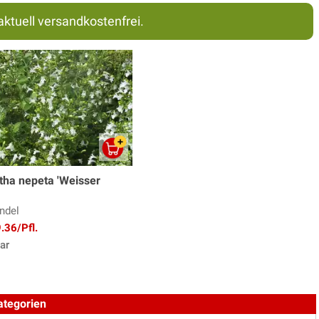
aktuell versandkostenfrei.
tha nepeta 'Weisser
ndel
.36/Pfl.
ar
ategorien