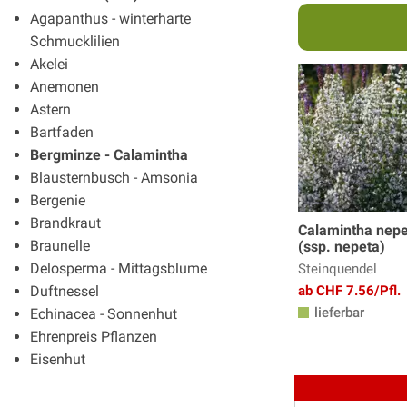
Agapanthus - winterharte
Schmucklilien
Akelei
Anemonen
Astern
Bartfaden
Bergminze - Calamintha
Blausternbusch - Amsonia
Bergenie
Brandkraut
Calamintha nepe
Braunelle
(ssp. nepeta)
Delosperma - Mittagsblume
Steinquendel
Duftnessel
ab CHF 7.56/Pfl.
lieferbar
Echinacea - Sonnenhut
Ehrenpreis Pflanzen
Eisenhut
Elfenblumen
Erigeron - Feinstrahlaster