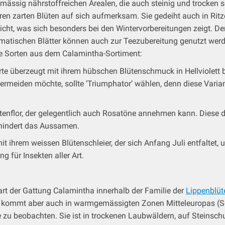
mässig nährstoffreichen Arealen, die auch steinig und trocken s
en zarten Blüten auf sich aufmerksam. Sie gedeiht auch in Ritz
cht, was sich besonders bei den Wintervorbereitungen zeigt. Den
tischen Blätter können auch zur Teezubereitung genutzt werd
e Sorten aus dem Calamintha-Sortiment:
orte überzeugt mit ihrem hübschen Blütenschmuck in Hellviolett bi
rmeiden möchte, sollte ‘Triumphator’ wählen, denn diese Variante
Blütenflor, der gelegentlich auch Rosatöne annehmen kann. Dies
rhindert das Aussamen.
mit ihrem weissen Blütenschleier, der sich Anfang Juli entfaltet,
g für Insekten aller Art.
art der Gattung Calamintha innerhalb der Familie der
Lippenblü
en, kommt aber auch in warmgemässigten Zonen Mitteleuropas (
 zu beobachten. Sie ist in trockenen Laubwäldern, auf Steinschu