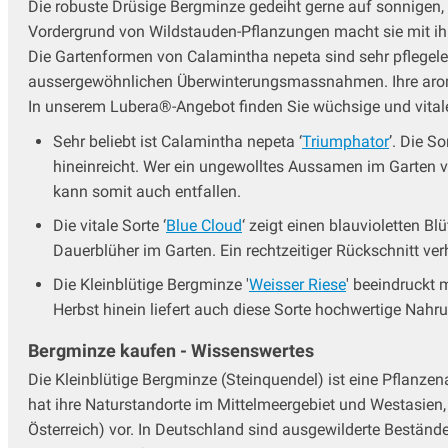
Lungenkraut
Die robuste Drüsige Bergminze gedeiht gerne auf sonnigen, 
Malven
Vordergrund von Wildstauden-Pflanzungen macht sie mit ihr
Margerite - Leucanthemum
Die Gartenformen von Calamintha nepeta sind sehr pflegelei
Mohn - Papaver
aussergewöhnlichen Überwinterungsmassnahmen. Ihre aroma
Mädchenauge
In unserem Lubera®-Angebot finden Sie wüchsige und vital
Nachtkerze - Oenothera
Sehr beliebt ist Calamintha nepeta ‘
Triumphator
’. Die S
Nelken
hineinreicht. Wer ein ungewolltes Aussamen im Garten ve
Nelkenwurz - Geum
kann somit auch entfallen.
Oregano - Origanum
Die vitale Sorte ‘
Blue Cloud
‘ zeigt einen blauvioletten 
Perlkörbchen - Anaphalis
Dauerblüher im Garten. Ein rechtzeitiger Rückschnitt ve
Pfingstrosen
Phlox - Flammenblume
Die Kleinblütige Bergminze '
Weisser Riese
' beeindruckt 
Platterbse - Lathyrus
Herbst hinein liefert auch diese Sorte hochwertige Nahrun
Prachtkerze - Gaura
Bergminze kaufen - Wissenswertes
Prachtscharte - Liatris
Prachtspiere
Die Kleinblütige Bergminze (Steinquendel) ist eine Pflanzen
Primeln - Primula
hat ihre Naturstandorte im Mittelmeergebiet und Westasi
Ranunculus - Hahnenfuss
Österreich) vor. In Deutschland sind ausgewilderte Bestände