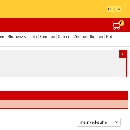
DE
|
FR
0
den
Blumenzwiebeln
Gemüse
Samen
Zimmerpflanzen
Erde
X