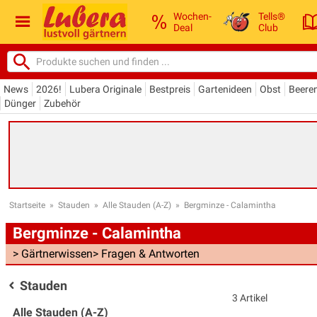
Wochen-
Tells®
Deal
Club
News
2026!
Lubera Originale
Bestpreis
Gartenideen
Obst
Beere
Dünger
Zubehör
Startseite
»
Stauden
»
Alle Stauden (A-Z)
»
Bergminze - Calamintha
Bergminze - Calamintha
> Gärtnerwissen
> Fragen & Antworten
Stauden
3 Artikel
Alle Stauden (A-Z)