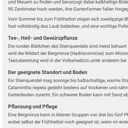
Reiherschnabel - Erodium
und Mauern zu finden und bevorzugt dabei kalkhaltige Böde
Rittersporn - Delphinium
90 Zentimeter hoch werden, ihre Gartenformen fallen hingeg
Salomonssiegel
Vom Sommer bis zum Frühherbst zeigen sich zweilippige Blüt
Saxifraga - Steinbrech
fast vollständig das Laub bedecken, und eine wichtige Poll
Schafgarbe
Schleierkraut
Tee-, Heil- und Gewürzpflanze
Schleifenblume
Die runden Blättchen des Steinquendels sind meist behaart 
Silberkerzen
wird die Wildart der Bergminze (Hadriansminze) zum Würzen
Skabiose
Teezubereitung wird in der Volksmedizin unter anderem b
Sonnenauge - Heliopsis
Der geeignete Standort und Boden
Sonnenbraut - Helenium
Sonnenhut - Rudbeckia
Ein Steinquendel mag sonnige bis halbschattige, warme Sta
Sonnenröschen - Helianthemum
Calamintha nepeta gedeiht bestens auf trockenen und nähr
Spornblume
Gartenboden zurecht. Ein schwerer Boden kann mit Sand a
Staudenclematis
Pflanzung und Pflege
Staudenhibiskus
Eine Bergminze kann in kleinen Gruppen von drei bis fünf Pf
Sterndolde
wobei selbst der Frühherbst noch geeignet ist, wenn im erste
Stockrosen