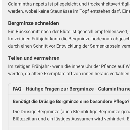
Storchschnabel
Calamintha nepeta ist pflegeleicht und trockenheitsverträgli
Sumpfdotterblume - Caltha
werden, wobei keine Staunässe im Topf entstehen darf. Ein
Taglilien
Bergminze schneiden
Thymian - Thymus
Tränendes Herz - Dicentra
Ein Rückschnitt nach der Blüte ist generell empfehlenswert, 
Trollblume
Im zeitigen Frühjahr kann die Bergminze bodennah abgeschn
Veilchen
durch einen Schnitt vor Entwicklung der Samenkapseln ver
Wermut - Artemisia
Teilen und vermehren
Wiesenknopf - Sanguisorba
Im zeitigen Frühjahr - wenn die innere Uhr der Pflanze auf 
Wiesenraute
werden, da ältere Exemplare oft von innen heraus verkahlen
Winteraster - Chrysanthemum
Wolfsmilch - Euphorbia
Ziersalbei
FAQ - Häufige Fragen zur Bergminze - Calamintha n
Ziest - Stachys
Benötigt die Drüsige Bergminze eine besondere Pflege?
Die Drüsige Bergminze (auch Kleinblütige Bergminze genann
Blütezeit an und ein lästiges Aussamen wird verhindert. Ei