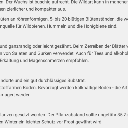
n. Der Wuchs ist buschig-aufrecht. Die Wildart kann in manchen
en zierlicher und kompakter aus.
en an röhrenförmigen, 5- bis 20-blütigen Blütenständen, die we
enquelle für Wildbienen, Hummeln und die Honigbiene sind.
und ganzrandig oder leicht gezähnt. Beim Zerreiben der Blätter 
 von Salaten und Gurken verwendet. Auch für Tees und alkoholis
ei Erkältung und Magenschmerzen empfohlen.
ndorte und ein gut durchlässiges Substrat.
stoffarmen Böden. Bevorzugt werden kalkhaltige Böden - die A
bmagert werden.
lanzen gesetzt werden. Der Pflanzabstand sollte ungefähr 35 Zen
n Winter ein leichter Schutz vor Frost gewährt wird.