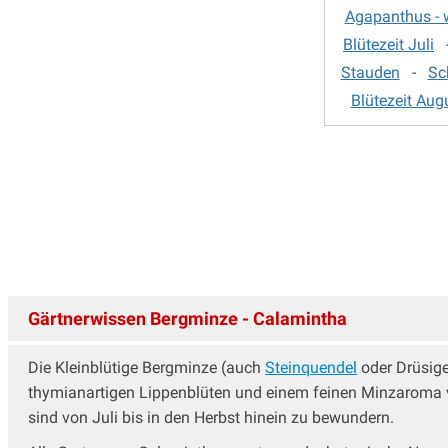
Agapanthus - w
Fackellilie
Blütezeit Juli
Fädige Palmlilie
Färberkamille
Stauden
-
Sc
Farne
Blütezeit Aug
Fetthenne
Fingerhut - Digitalis
Fingerkraut
Flockenblume
Frauenmantel - Alchemilla
Fuchsien winterharte
Funkien - Hosta
Gamander - Teucrium
Gärtnerwissen Bergminze - Calamintha
Gänsekresse
Geissbart
Die Kleinblütige Bergminze (auch
Steinquendel
oder Drüsige
Gewürzfenchel
thymianartigen Lippenblüten und einem feinen Minzaroma verz
Glockenblume
sind von Juli bis in den Herbst hinein zu bewundern.
Goldmelisse
Helianthus - Staudensonnenblume