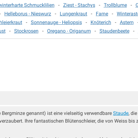
interharte Schmucklilien
-
Ziest - Stachys
-
Trollblume
-
G
-
Helleborus - Nieswurz
-
Lungenkraut
-
Farne
-
Winteras
hleierkraut
-
Sonnenauge - Heliopsis
-
Knöterich
-
Astern
ust
-
Stockrosen
-
Oregano - Origanum
-
Staudenbeete
-
 Bergminze genannt) ist eine vielseitig verwendbare
Staude
, di
aubert. Ihre fantastischen Blütenschleier, die von Weiss bis zu