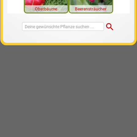
Obstbäume
Beerensträucher