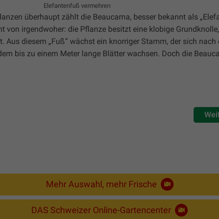
Elefantenfuß vermehren
anzen überhaupt zählt die Beaucarna, besser bekannt als „Elef
von irgendwoher: die Pflanze besitzt eine klobige Grundknolle,
rt. Aus diesem „Fuß“ wächst ein knorriger Stamm, der sich nach
dem bis zu einem Meter lange Blätter wachsen. Doch die Beaucar
Wei
Mehr Auswahl, mehr Frische
DAS Schweizer Online-Gartencenter