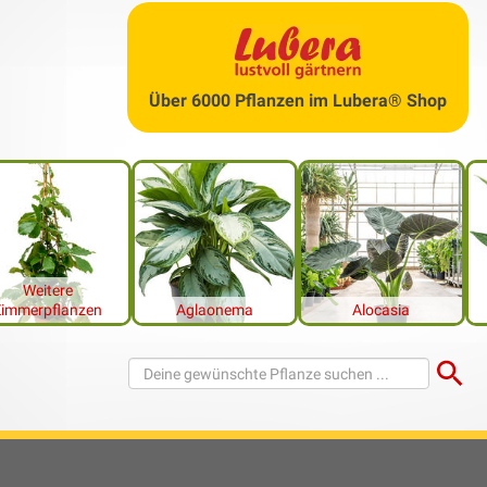
ten Artikel und Informationen zum Thema «Elefantenfuss»
Komm
Über 6000 Pflanzen im Lubera® Shop
üssen Sie beachten
ntenfuss schneiden? Der Elefantenfuss (Beaucarnea recurvata) 
 aber stetig. Gut gepflegte Exemplare erreichen aus Samen ge
0 Jahren eine Höhe von über 2 Metern. Wird ein Baum zu gross, k
en. Wir erklären Ihnen, wie und wann Sie einen Elefantenfuss s
Weitere
tenshop können Sie einen Elefantenfuss kaufen und diesen zu 
Zimmerpflanzen
Aglaonema
Alocasia
Wei