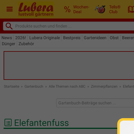
Wochen-
Tells®
Deal
Club
News
2026!
Lubera Originale
Bestpreis
Gartenideen
Obst
Beere
Dünger
Zubehör
Startseite
»
Gartenbuch
»
Alle Themen nach ABC
»
Zimmerpflanzen
»
Elefan
Elefantenfuss