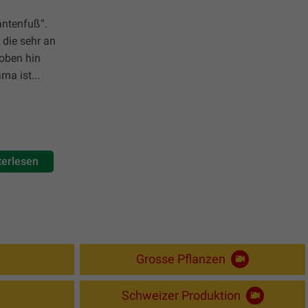
antenfuß“.
 die sehr an
 oben hin
na ist...
terlesen
Grosse Pflanzen
Schweizer Produktion