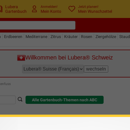
Lubera
Anmelden!
Jetzt planen!
Gartenbuch
Mein Konto
Mein Wunschzettel
n
Erdbeeren
Mediterrane
Zitrus
Kräuter
Rosen
Ziergehölze
Stau
Willkommen bei Lubera® Schweiz
tenfuss
Alle Gartenbuch-Themen nach ABC