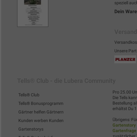
speziell auc
Dein War
Versand
Versandkos
Unsere Part
Tells® Club - die Lubera Community
Pro 25.00 Um
Tells® Club
Die Tells kan
Bestellung al
Tells® Bonusprogramm
erhältst Du 
Gärtner helfen Gärtnern
Übrigens: Für
Kunden werben Kunden
Gartenstory
Gartenstorys
Gartenfrage
zusätzlicher 