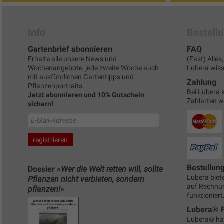
Info
Bestell
Gartenbrief abonnieren
FAQ
Erhalte alle unsere News und
(Fast) Alle
Wochenangebote, jede zweite Woche auch
Lubera wisse
mit ausführlichen Gartentipps und
Zahlung
Pflanzenportraits.
Bei Lubera 
Jetzt abonnieren und 10% Gutschein
Zahlarten 
sichern!
Bestellun
Dossier «
Wer die Welt retten will, sollte
Lubera biete
Pflanzen nicht verbieten, sondern
auf Rechnun
pflanzen!
»
funktioniert
Lubera® 
Lubera® ha