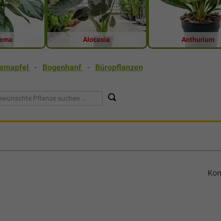
nema
Alocasia
Anthurium
samapfel
-
Bogenhanf
-
Büropflanzen
Kom