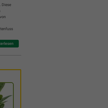
. Diese
n
 von
ntenfuss
terlesen