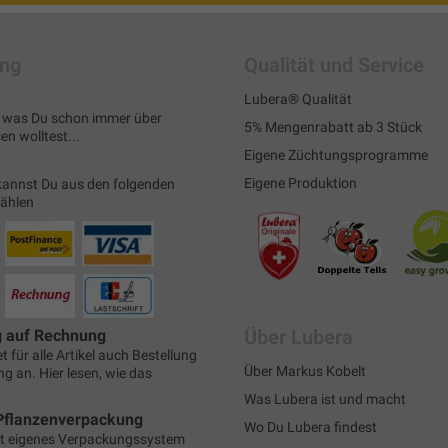
ung
Qualität und Service
Lubera® Qualität
s, was Du schon immer über
5% Mengenrabatt ab 3 Stück
n wolltest...
Eigene Züchtungsprogramme
Eigene Produktion
kannst Du aus den folgenden
wählen
Über Lubera
g auf Rechnung
t für alle Artikel auch Bestellung
Über Markus Kobelt
g an. Hier lesen, wie das
.
Was Lubera ist und macht
Pflanzenverpackung
Wo Du Lubera findest
t eigenes Verpackungssystem