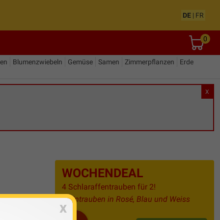
DE
|
FR
0
den
Blumenzwiebeln
Gemüse
Samen
Zimmerpflanzen
Erde
X
WOCHENDEAL
4 Schlaraffentrauben für 2!
Weintrauben in Rosé, Blau und Weiss
x