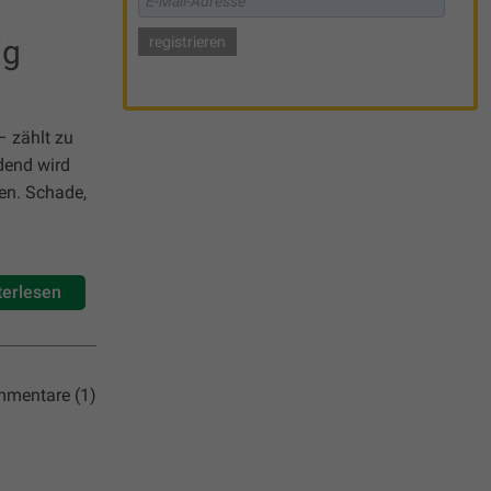
ig
– zählt zu
dend wird
den. Schade,
terlesen
mentare (1)