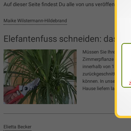
Auf dieser Seite findest Du alle von uns veröffentlich
Maike Wilstermann-Hildebrand
Elefantenfuss schneiden: das m
Müssen Sie Ihren Elefa
Zimmerpflanze langsam,
innerhalb von 15 bis 2
zurückgeschnitten werd
können. In unserem Gar
Hause liefern lassen.
Elietta Becker