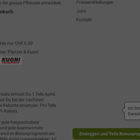
Pressemitteilungen
h für grosse Pflanzen entwickelt.
Jobs
enkorb
Kontakt
ten nur CHF 0.00
ner: Planzer & Kuoni
satz erntest Du 1 Tells Apfel.
nst Du bei der nächsten
s Rabatte einsetzen. Pro Tells
Ich bin
1% Rabatt.
Gerech
 jede freigeschaltete
und jede beantwortete
wird im Bonusprogramm ein
Einloggen und Tells Bonuspro
Tells Apfel gutgeschrieben. Es