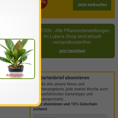
-50%
Jetzt einkaufen
entare (17)
AKTION - Alle Pflanzenbestellungen
im Lubera Shop sind aktuell
versandkostenfrei.
wächst als
jetzt bestellen!
zogen
ann er
chneiden
sich nach
Anthurium
Gartenbrief abonnieren
Erhalte alle unsere News und
Wochenangebote, jede zweite Woche auch
terlesen
mit ausführlichen Gartentipps und
Pflanzenportraits.
Jetzt abonnieren und 10% Gutschein
sichern!