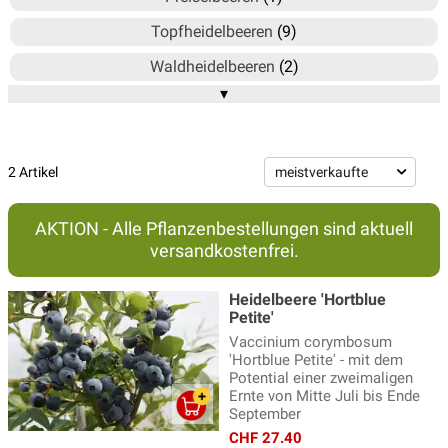
Topfheidelbeeren
(9)
Waldheidelbeeren
(2)
▾
Zierheidelbeeren
(4)
Zweimaltragende Heidelbeeren
(2)
Zwergheidelbeeren
(5)
2 Artikel
AKTION - Alle Pflanzenbestellungen sind aktuell
versandkostenfrei.
Heidelbeere 'Hortblue
Petite'
Vaccinium corymbosum
'Hortblue Petite' - mit dem
Potential einer zweimaligen
Ernte von Mitte Juli bis Ende
September
CHF 27.40