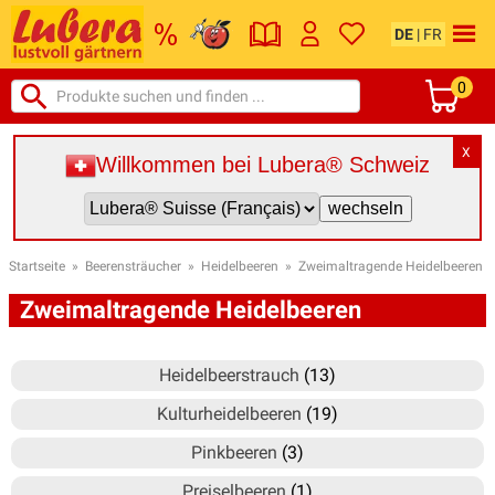
DE
|
FR
0
X
Willkommen bei Lubera® Schweiz
Startseite
»
Beerensträucher
»
Heidelbeeren
»
Zweimaltragende Heidelbeeren
Zweimaltragende Heidelbeeren
Heidelbeerstrauch
(13)
Kulturheidelbeeren
(19)
Pinkbeeren
(3)
Preiselbeeren
(1)