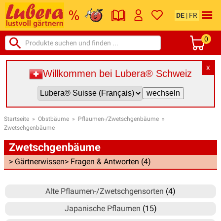
DE
|
FR
0
X
Willkommen bei Lubera® Schweiz
Startseite
»
Obstbäume
»
Pflaumen-/Zwetschgenbäume
»
Zwetschgenbäume
Zwetschgenbäume
> Gärtnerwissen
> Fragen & Antworten (4)
Alte Pflaumen-/Zwetschgensorten
(4)
Japanische Pflaumen
(15)