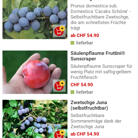
Prunus domestica sub.
Domestica 'Cacaks Schöne' -
Selbstfruchtbare Zwetschge,
die am schnellsten Früchte
trägt
ab CHF 54.90
lieferbar
Säulenpflaume Fruttini®
Sunscraper
Säulenpflaume Sunscraper für
wenig Platz mit saftig-gelbem
Fruchtfleisch
CHF 54.90
lieferbar
Zwetschge Juna
(selbstfruchtbar)
Selbstfruchtbare
Sommererträge dank der
Zwetschge Juna
ab CHF 54.90