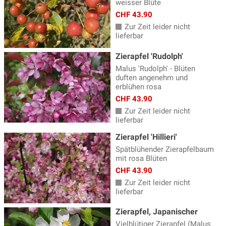
weisser Blüte
CHF 43.90
Zur Zeit leider nicht
lieferbar
Zierapfel 'Rudolph'
Malus 'Rudolph' - Blüten
duften angenehm und
erblühen rosa
CHF 43.90
Zur Zeit leider nicht
lieferbar
Zierapfel 'Hillieri'
Spätblühender Zierapfelbaum
mit rosa Blüten
CHF 43.90
Zur Zeit leider nicht
lieferbar
Zierapfel, Japanischer
Vielblütiger Zierapfel (Malus