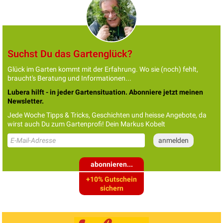
Suchst Du das Gartenglück?
Glück im Garten kommt mit der Erfahrung. Wo sie (noch) fehlt,
braucht's Beratung und Informationen...
Lubera hilft - in jeder Gartensituation. Abonniere jetzt meinen
Newsletter.
Jede Woche Tipps & Tricks, Geschichten und heisse Angebote, da
wirst auch Du zum Gartenprofi! Dein Markus Kobelt
abonnieren...
+10% Gutschein
sichern