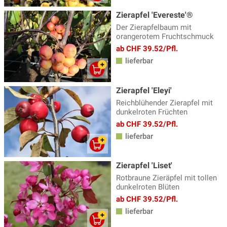
Zierapfel 'Evereste'®
Zwergapfelbaum
(5)
Der Zierapfelbaum mit
orangerotem Fruchtschmuck
ab CHF 39.52/Pfl.
lieferbar
Zierapfel 'Eleyi'
Reichblühender Zierapfel mit
dunkelroten Früchten
ab CHF 39.52/Pfl.
lieferbar
Zierapfel 'Liset'
Rotbraune Zieräpfel mit tollen
dunkelroten Blüten
ab CHF 39.52/Pfl.
lieferbar