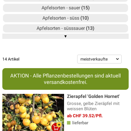
Apfelsorten - sauer
(15)
Apfelsorten - süss
(10)
Apfelsorten - süsssauer
(13)
▾
Gelbe Äpfel - Bionda®
(3)
Herbstäpfel
(20)
Kinder-Apfelbäume
(13)
14 Artikel
Paradis®-Äpfel
(20)
AKTION - Alle Pflanzenbestellungen sind aktuell
Rotfleischige Äpfel - Redloves®
(7)
versandkostenfrei.
Sommeräpfel
(7)
Zierapfel 'Golden Hornet'
Säulenapfelbaum - Malini
(11)
Grosse, gelbe Zieräpfel mit
weissen Blüten
Säulenäpfel mit rotfl. Äpfeln - Redini®
(1)
ab CHF 39.52/Pfl.
Winteräpfel
(18)
lieferbar
Zier- und Hängeapfelbäume
(14)