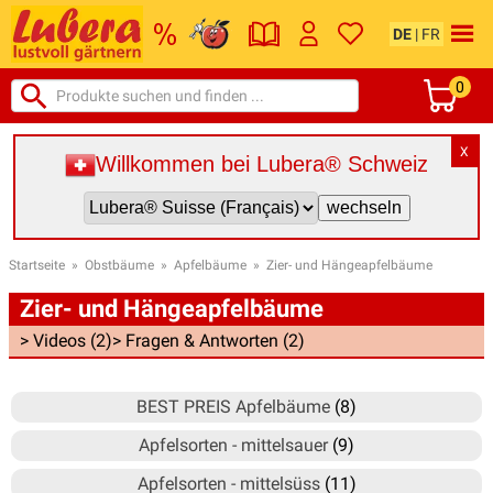
DE
|
FR
0
X
Willkommen bei Lubera® Schweiz
Startseite
»
Obstbäume
»
Apfelbäume
»
Zier- und Hängeapfelbäume
Zier- und Hängeapfelbäume
> Videos (2)
> Fragen & Antworten (2)
BEST PREIS Apfelbäume
(8)
Apfelsorten - mittelsauer
(9)
Apfelsorten - mittelsüss
(11)