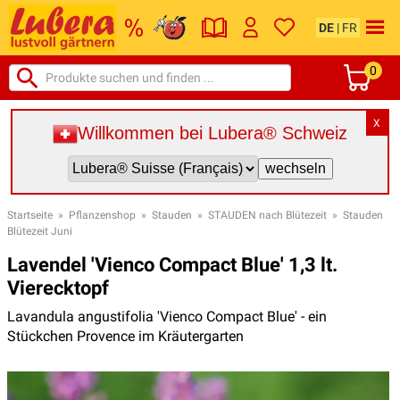
DE
|
FR
0
X
Willkommen bei Lubera® Schweiz
Startseite
»
Pflanzenshop
»
Stauden
»
STAUDEN nach Blütezeit
»
Stauden
Blütezeit Juni
Lavendel 'Vienco Compact Blue' 1,3 lt.
Vierecktopf
Lavandula angustifolia 'Vienco Compact Blue' - ein
Stückchen Provence im Kräutergarten