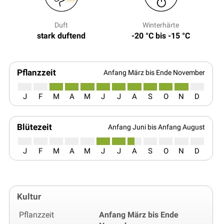
Duft
Winterhärte
stark duftend
-20 °C bis -15 °C
Pflanzzeit
Anfang März bis Ende November
J
F
M
A
M
J
J
A
S
O
N
D
Blütezeit
Anfang Juni bis Anfang August
J
F
M
A
M
J
J
A
S
O
N
D
Kultur
Pflanzzeit
Anfang März bis Ende