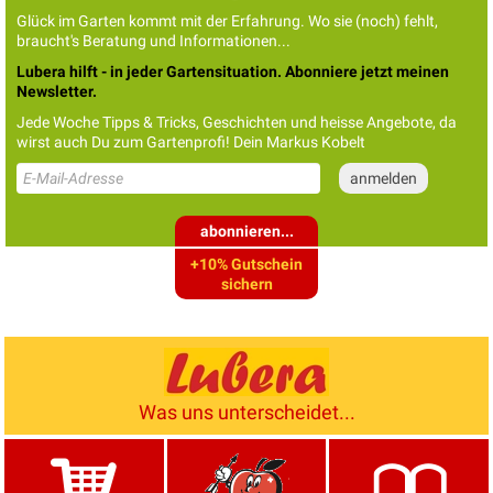
Glück im Garten kommt mit der Erfahrung. Wo sie (noch) fehlt,
braucht's Beratung und Informationen...
Lubera hilft - in jeder Gartensituation. Abonniere jetzt meinen
Newsletter.
Jede Woche Tipps & Tricks, Geschichten und heisse Angebote, da
wirst auch Du zum Gartenprofi! Dein Markus Kobelt
abonnieren...
+10% Gutschein
sichern
Was uns unterscheidet...