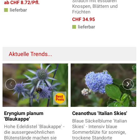
Strauch mit essbaren
ab CHF 8.72/Pfl.
Knospen, Blättern und
lieferbar
Früchten
CHF 34.95
lieferbar
Aktuelle Trends...
Eryngium planum
Ceanothus 'Italian Skies'
'Blaukappe'
Blaue Säckelblume 'Italian
Hohe Edeldistel 'Blaukappe' -
Skies' - Intensiv blaue
die aussergewöhnlichen
Sommerblüte für sonnige,
Blütenstände machen sie
trockene Standorte