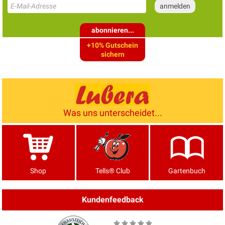
abonnieren...
+10% Gutschein
sichern
Was uns unterscheidet...
Shop
Tells® Club
Gartenbuch
Kundenfeedback