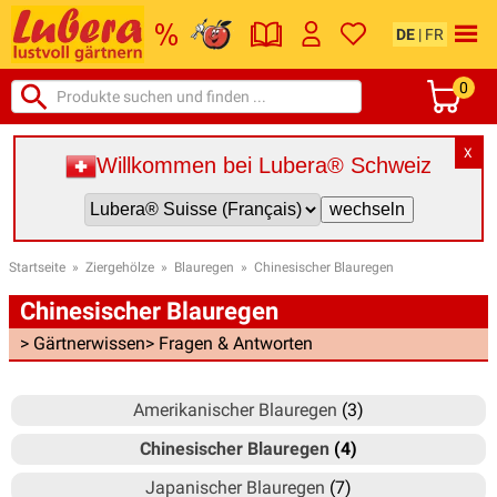
DE
|
FR
0
X
Willkommen bei Lubera® Schweiz
Startseite
»
Ziergehölze
»
Blauregen
»
Chinesischer Blauregen
Chinesischer Blauregen
> Gärtnerwissen
> Fragen & Antworten
Amerikanischer Blauregen
(3)
Chinesischer Blauregen
(4)
Japanischer Blauregen
(7)