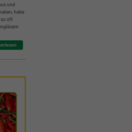
haus und
 haben, habe
so oft
engläsern
terlesen