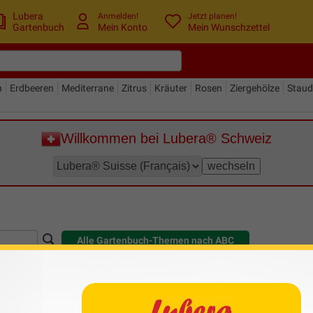
Lubera
Anmelden!
Jetzt planen!
Gartenbuch
Mein Konto
Mein Wunschzettel
n
Erdbeeren
Mediterrane
Zitrus
Kräuter
Rosen
Ziergehölze
Stau
Willkommen bei Lubera® Schweiz
Alle Gartenbuch-Themen nach ABC