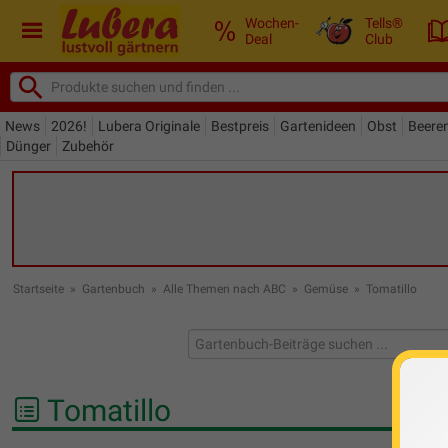
Wochen-
Tells®
Deal
Club
News
2026!
Lubera Originale
Bestpreis
Gartenideen
Obst
Beere
Dünger
Zubehör
Startseite
»
Gartenbuch
»
Alle Themen nach ABC
»
Gemüse
»
Tomatillo
Tomatillo