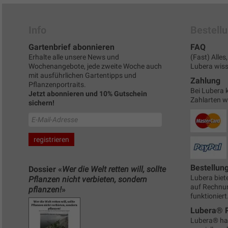
Info
Bestell
Gartenbrief abonnieren
FAQ
Erhalte alle unsere News und
(Fast) Alle
Wochenangebote, jede zweite Woche auch
Lubera wisse
mit ausführlichen Gartentipps und
Zahlung
Pflanzenportraits.
Bei Lubera 
Jetzt abonnieren und 10% Gutschein
Zahlarten 
sichern!
Bestellun
Dossier «
Wer die Welt retten will, sollte
Lubera biete
Pflanzen nicht verbieten, sondern
auf Rechnun
pflanzen!
»
funktioniert
Lubera® 
Lubera® ha