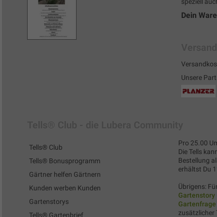
speziell auc
Dein War
Versand
Versandkos
Unsere Part
Tells® Club - die Lubera Community
Pro 25.00 Um
Tells® Club
Die Tells kan
Bestellung al
Tells® Bonusprogramm
erhältst Du 
Gärtner helfen Gärtnern
Übrigens: Für
Kunden werben Kunden
Gartenstory
Gartenstorys
Gartenfrage
zusätzlicher 
Tells® Gartenbrief