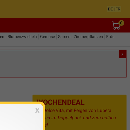
DE
|
FR
0
den
Blumenzwiebeln
Gemüse
Samen
Zimmerpflanzen
Erde
X
WOCHENDEAL
x
La Dolce Vita, mit Feigen von Lubera
Feigen im Doppelpack und zum halben
Preis!