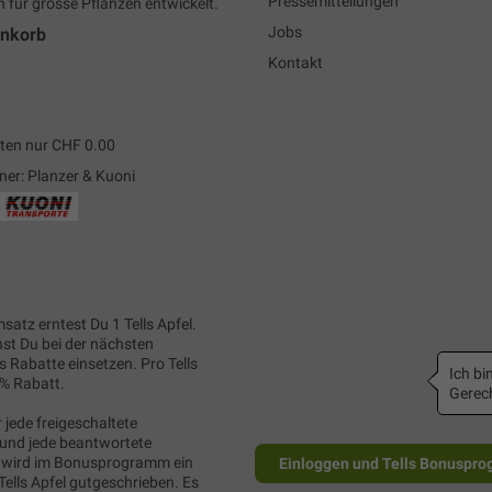
Pressemitteilungen
h für grosse Pflanzen entwickelt.
Jobs
enkorb
Kontakt
ten nur CHF 0.00
ner: Planzer & Kuoni
satz erntest Du 1 Tells Apfel.
nst Du bei der nächsten
s Rabatte einsetzen. Pro Tells
Ich bin
1% Rabatt.
Gerech
 jede freigeschaltete
und jede beantwortete
wird im Bonusprogramm ein
Einloggen und Tells Bonuspro
Tells Apfel gutgeschrieben. Es