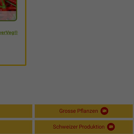
verVeg®
Grosse Pflanzen
Schweizer Produktion