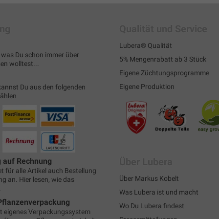
ung
Qualität und Service
Lubera® Qualität
s, was Du schon immer über
5% Mengenrabatt ab 3 Stück
n wolltest...
Eigene Züchtungsprogramme
Eigene Produktion
kannst Du aus den folgenden
wählen
Über Lubera
g auf Rechnung
t für alle Artikel auch Bestellung
Über Markus Kobelt
g an. Hier lesen, wie das
.
Was Lubera ist und macht
Pflanzenverpackung
Wo Du Lubera findest
t eigenes Verpackungssystem