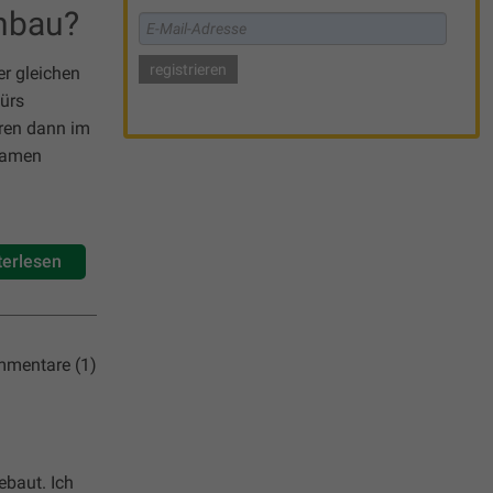
Anbau?
er gleichen
fürs
eren dann im
 Samen
terlesen
mentare (1)
ebaut. Ich