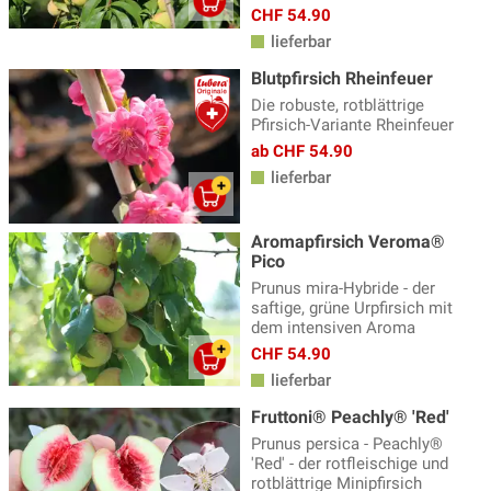
CHF 54.90
lieferbar
Blutpfirsich Rheinfeuer
Die robuste, rotblättrige
Pfirsich-Variante Rheinfeuer
ab CHF 54.90
lieferbar
Aromapfirsich Veroma®
Pico
Prunus mira-Hybride - der
saftige, grüne Urpfirsich mit
dem intensiven Aroma
CHF 54.90
lieferbar
Fruttoni® Peachly® 'Red'
Prunus persica - Peachly®
'Red' - der rotfleischige und
rotblättrige Minipfirsich