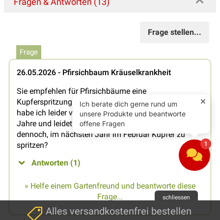
Fragen & Antworten (13)
Frage stellen...
Frage
26.05.2026 - Pfirsichbaum Kräuselkrankheit
Sie empfehlen für Pfirsichbäume eine
Kupferspritzung im Februar ab dem 1. Standjahr. Das
habe ich leider verpasst. Mein Baum steht schon vier
Jahre und leidet unter der Kräuselkrankheit. Nützt es
dennoch, im nächsten Jahr im Februar Kupfer zu
spritzen?
Antworten (1)
» Helfe einem Gartenfreund und beantworte diese
Frage...
schliessen
Alles versandkostenfrei bestellen