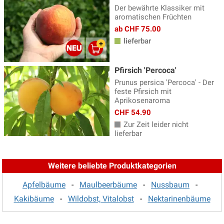
Der bewährte Klassiker mit
aromatischen Früchten
ab CHF 75.00
lieferbar
Pfirsich 'Percoca'
Prunus persica 'Percoca' - Der
feste Pfirsich mit
Aprikosenaroma
CHF 54.90
Zur Zeit leider nicht
lieferbar
Weitere beliebte Produktkategorien
Apfelbäume
-
Maulbeerbäume
-
Nussbaum
-
Kakibäume
-
Wildobst, Vitalobst
-
Nektarinenbäume