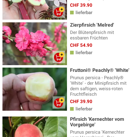
CHF 39.90
lieferbar
Zierpfirsich 'Melred'
Der Blütenpfirsich mit
essbaren Früchten
CHF 54.90
lieferbar
Fruttoni® Peachly® 'White'
Prunus persica - Peachly®
'White' - der Minipfirsich mit
dem saftigen, weiss-roten
Fruchtfleisch
CHF 39.90
lieferbar
Pfirsich 'Kernechter vom
Vorgebirge'
Prunus persica 'Kernechter