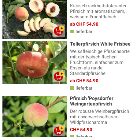
Kräuselkrankheitstoleranter
Pfirsich mit aromatischem,
weissem Fruchtfleisch
ab CHF 54.90
lieferbar
Tellerpfirsich White Frisbee
Weissfleischige Pfirsichsorte
mit der typisch flachen
Fruchtform, einfacher zum
Essen als runde
Standardpfirsiche
ab CHF 54.90
lieferbar
Pfirsich 'Poysdorfer
Weingartenpfirsich'
Der robuste Weinbergpfirsich
mit unverwechselbarem
Wildpfirsicharoma
CHF 54.90
lieferbar