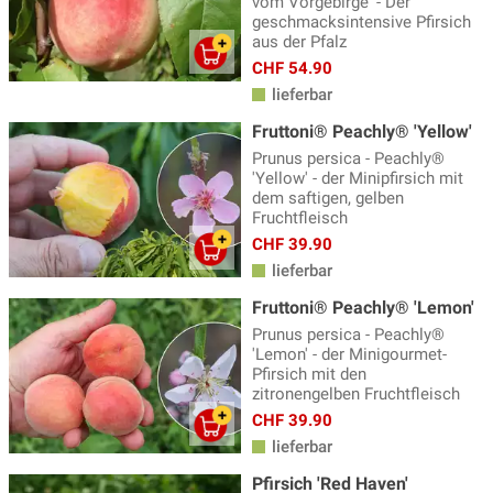
vom Vorgebirge' - Der
geschmacksintensive Pfirsich
aus der Pfalz
CHF 54.90
lieferbar
Fruttoni® Peachly® 'Yellow'
Prunus persica - Peachly®
'Yellow' - der Minipfirsich mit
dem saftigen, gelben
Fruchtfleisch
CHF 39.90
lieferbar
Fruttoni® Peachly® 'Lemon'
Prunus persica - Peachly®
'Lemon' - der Minigourmet-
Pfirsich mit den
zitronengelben Fruchtfleisch
CHF 39.90
lieferbar
Pfirsich 'Red Haven'