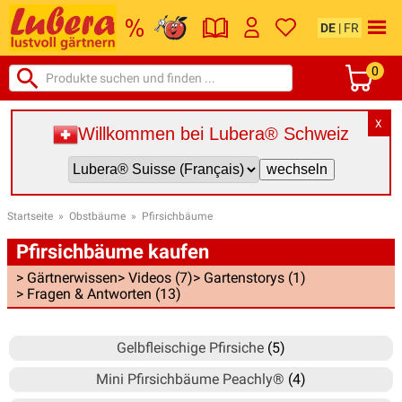
DE
|
FR
0
X
Willkommen bei Lubera® Schweiz
Startseite
»
Obstbäume
»
Pfirsichbäume
Pfirsichbäume kaufen
> Gärtnerwissen
> Videos (7)
> Gartenstorys (1)
> Fragen & Antworten (13)
Gelbfleischige Pfirsiche
(5)
Mini Pfirsichbäume Peachly®
(4)