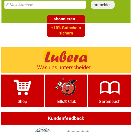
abonnieren...
+10% Gutschein
sichern
Was uns unterscheidet...
Shop
Tells® Club
Gartenbuch
Kundenfeedback