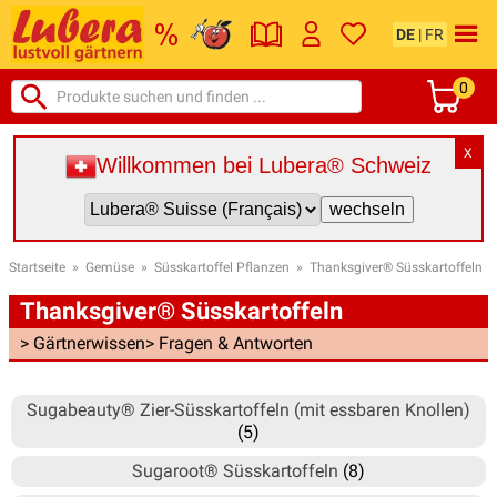
DE
|
FR
0
X
Willkommen bei Lubera® Schweiz
Startseite
»
Gemüse
»
Süsskartoffel Pflanzen
»
Thanksgiver® Süsskartoffeln
Thanksgiver® Süsskartoffeln
> Gärtnerwissen
> Fragen & Antworten
Sugabeauty® Zier-Süsskartoffeln (mit essbaren Knollen)
(5)
Sugaroot® Süsskartoffeln
(8)