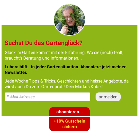
Suchst Du das Gartenglück?
Glück im Garten kommt mit der Erfahrung. Wo sie (noch) fehlt,
braucht's Beratung und Informationen...
Lubera hilft - in jeder Gartensituation. Abonniere jetzt meinen
Newsletter.
Jede Woche Tipps & Tricks, Geschichten und heisse Angebote, da
wirst auch Du zum Gartenprofi! Dein Markus Kobelt
abonnieren...
+10% Gutschein
sichern