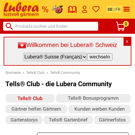
DE
|
FR
0
X
Willkommen bei Lubera® Schweiz
Startseite
»
Tells® Club
»
Tells® Community
Tells® Club - die Lubera Community
Tells® Bonusprogramm
Tells® Club
Gärtner helfen Gärtnern
Kunden werben Kunden
Gartenstorys
Tells® Gartenbrief
Gärtnerfotos